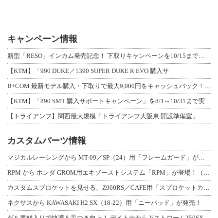
キャンペーン情報
新型「RESO」インカム発売記念！ 下取りキャンペーンを10/15まで延長して開
【KTM】「990 DUKE／1390 SUPER DUKE R EVO 購入サ
B+COM 最新モデル購入・下取りで最大9,000円をキャッシュバック！「B+F
【KTM】「890 SMT 購入サポートキャンペーン」を8/1～10/31まで実
【トライアンフ】関西最大規模「トライアンフ大阪東 開設準備室」がオープン！ 限定
カスタムパーツ情報
マジカルレーシングから MT-09／SP（24）用「フレームガード」が登場！
RPM から ホンダ GROM用エキゾーストシステム「RPM」が登場！（動画あり
カスタムスプロケットを見せる、Z900RS／CAFE用「スプロケットカバーフルキ
ネクサスから KAWASAKI H2 SX（18-22）用「ニーパッド」が発売！
ゲル素材入りで快適＆足つき向上！ デイトナから Vストローム250SX用「快適ロ