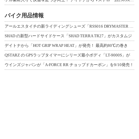
バイク用品情報
アールエスタイチの新ライディングシューズ「RSS016 DRYMASTER スト
SHAD の新型ハードサイドケース「SHAD TERRA TR27」がカスタムジ
デイトナから「HOT GRIP WRAP HEAT」が発売！ 最高約80℃の巻き
QSTARZ の GPSラップタイマーにシリーズ最小ボディ「LT-9000S」が
ウインズジャパンが「A-FORCE RR チョップドカーボン」を9/10発売！