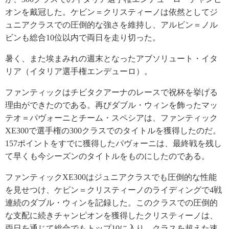
オンを戴冠した。ケビン＝クリスティーノは依然としてジ
ュニアクラスでの圧倒的な強さを維持し、アルビン＝ノル
ビンも総合10位以内で両日を走り切った。
暑く、また埃まみれの週末となったアブソリュート・イタ
リア（イタリア選手権エンデューロ）。
ファンティックはチビタクアーナのレースで祝杯を挙げる
理由ができたのである。再びダブル・ウィンを飾ったマッ
テオ＝パヴォーニとチーム・スペシアは、ファンティック
XE300で選手権の300クラスでのタイトルを獲得したのだ。
157ポイントをすでに獲得したパヴォーニは、最終戦を残し
て早くも今シーズンのタイトルをものにしたのである。
ファンティックXE300はジュニアクラスでも圧倒的な性能
を見せつけ、ケビン＝クリスティーノのライディングで4戦
連続のダブル・ウィンを記録した。このクラスでの圧倒的
な支配に続きチャンピオンを獲得したクリスティーノは、
両日を通じて総合でもトップ10に入り、クラスを超えた速