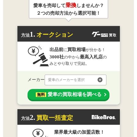
乗換
愛車を売却して
しませんか？
２つの売却方法から選択可能！
1.
オークション
方法
出品前
買取相場
に
が分かる！
3000社
最高入札店
の中から
の
みとやり取りで完結。
メーカー
愛車のメーカーを選択
愛車の買取相場を調べる
無料
2.
買取一括査定
方法
業界最大級の加盟店数！