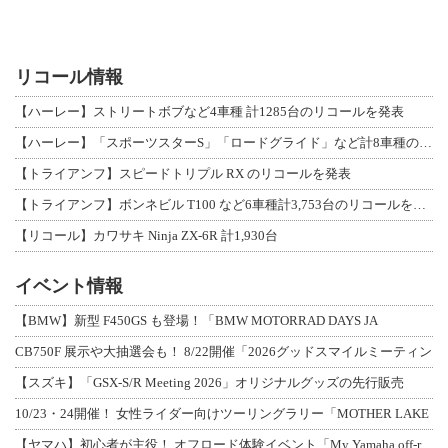
リコール情報
【ハーレー】ストリートボブなど4車種 計1285台のリコールを発表
【ハーレー】「スポーツスターS」「ロードグライド」など計8車種のリコールを発表
【トライアンフ】スピードトリプル RX のリコールを発表
【トライアンフ】ボンネビル T100 など6車種計3,753台のリコールを発表
【リコール】カワサキ Ninja ZX-6R 計1,930台
イベント情報
【BMW】新型 F450GS も登場！「BMW MOTORRAD DAYS JA
CB750F 展示や大抽選会も！ 8/22開催「2026グッドスマイルミーティン
【スズキ】「GSX-S/R Meeting 2026」オリジナルグッズの先行販売
10/23・24開催！ 女性ライダー向けツーリングラリー「MOTHER LAKE
【ヤマハ】初心者が主役！ オフロード体験イベント「My Yamaha off-r