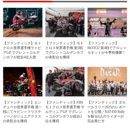
【ファンティック】モト
【ファンティック】モト
【ファンティック】
クロス世界選手権ラトビ
クロス世界選手権 第5戦
MOTO2 第4戦でアロン＝
アGP でグレン＝コルデ
でグレン＝コルデンホフ
カネットが今季初優勝！
ンホフが総合4位入賞
が表彰台を獲得
【ファンティック】エン
【ファンティック】FIM
【ファンティック】ダカ
デューロ世界選手権 第一
モトクロス世界選手権 サ
ールラリー2025のレポー
戦にてケビン＝クリステ
ルディニアGP でグレン
トを公開／XEF450 Rally
ィーノがジュニアクラス
＝コルデンホフが総合2
を駆る6人のライダーが
の表彰台を獲得
位を獲得
完走果たす