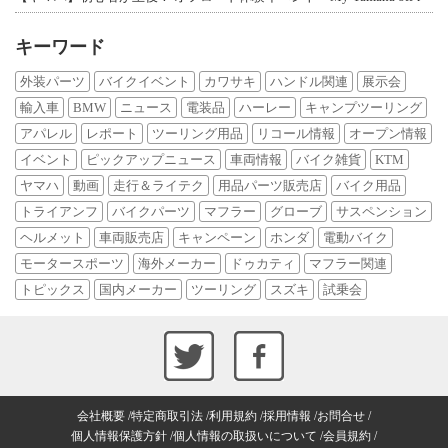
キーワード
外装パーツ
バイクイベント
カワサキ
ハンドル関連
展示会
輸入車
BMW
ニュース
電装品
ハーレー
キャンプツーリング
アパレル
レポート
ツーリング用品
リコール情報
オープン情報
イベント
ピックアップニュース
車両情報
バイク雑貨
KTM
ヤマハ
動画
走行＆ライテク
用品パーツ販売店
バイク用品
トライアンフ
バイクパーツ
マフラー
グローブ
サスペンション
ヘルメット
車両販売店
キャンペーン
ホンダ
電動バイク
モータースポーツ
海外メーカー
ドゥカティ
マフラー関連
トピックス
国内メーカー
ツーリング
スズキ
試乗会
会社概要
特定商取引法
利用規約
採用情報
お問合せ
個人情報保護方針
個人情報の取扱いについて
会員規約