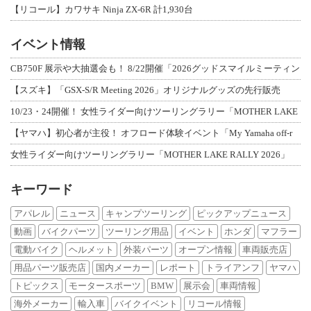
【リコール】カワサキ Ninja ZX-6R 計1,930台
イベント情報
CB750F 展示や大抽選会も！ 8/22開催「2026グッドスマイルミーティン
【スズキ】「GSX-S/R Meeting 2026」オリジナルグッズの先行販売
10/23・24開催！ 女性ライダー向けツーリングラリー「MOTHER LAKE
【ヤマハ】初心者が主役！ オフロード体験イベント「My Yamaha off-r
女性ライダー向けツーリングラリー「MOTHER LAKE RALLY 2026」
キーワード
アパレル
ニュース
キャンプツーリング
ピックアップニュース
動画
バイクパーツ
ツーリング用品
イベント
ホンダ
マフラー
電動バイク
ヘルメット
外装パーツ
オープン情報
車両販売店
用品パーツ販売店
国内メーカー
レポート
トライアンフ
ヤマハ
トピックス
モータースポーツ
BMW
展示会
車両情報
海外メーカー
輸入車
バイクイベント
リコール情報