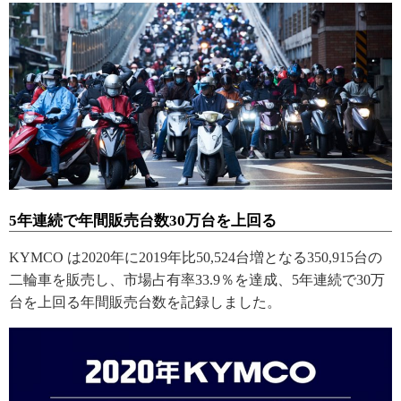
5年連続で年間販売台数30万台を上回る
KYMCO は2020年に2019年比50,524台増となる350,915台の
二輪車を販売し、市場占有率33.9％を達成、5年連続で30万
台を上回る年間販売台数を記録しました。