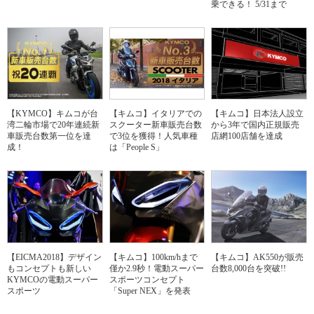
乗できる！ 5/31まで
【KYMCO】キムコが台
【キムコ】イタリアでの
【キムコ】日本法人設立
湾二輪市場で20年連続新
スクーター新車販売台数
から3年で国内正規販売
車販売台数第一位を達
で3位を獲得！人気車種
店網100店舗を達成
成！
は「People S」
【EICMA2018】デザイン
【キムコ】100km/hまで
【キムコ】AK550が販売
もコンセプトも新しい
僅か2.9秒！電動スーパー
台数8,000台を突破!!
KYMCOの電動スーパー
スポーツコンセプト
スポーツ
「Super NEX」を発表