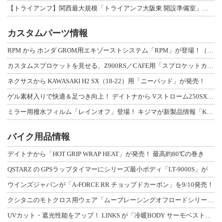
【トライアンフ】関西最大規模「トライアンフ大阪東 開設準備室」がオープン！ 限定
カスタムパーツ情報
RPM から ホンダ GROM用エキゾーストシステム「RPM」が登場！（動画あり
カスタムスプロケットを見せる、Z900RS／CAFE用「スプロケットカバーフルキ
ネクサスから KAWASAKI H2 SX（18-22）用「ニーパッド」が発売！
ゲル素材入りで快適＆足つき向上！ デイトナから Vストローム250SX用「快適ロ
ミラー用撥水フィルム「レインオフ」登場！ キジマが新製品情報「KIJIMA NE
バイク用品情報
デイトナから「HOT GRIP WRAP HEAT」が発売！ 最高約80℃の巻き
QSTARZ の GPSラップタイマーにシリーズ最小ボディ「LT-9000S」が
ウインズジャパンが「A-FORCE RR チョップドカーボン」を9/10発売！
クシタニのモトクロス用ウェア「ムーブレーシングオフロードシリーズ」3アイテムが登
UVカット・遮光性能をアップ！ LINKS が「冷暖BODY サーモベスト」改良