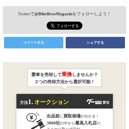
Twitterで
@BikeBrosMagazin
をフォローしよう！
ツイートする
シェアする
乗換
愛車を売却して
しませんか？
２つの売却方法から選択可能！
1.
オークション
方法
出品前
買取相場
に
が分かる！
3000社
最高入札店
の中から
の