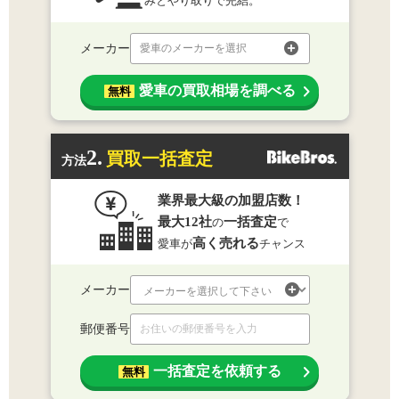
みとやり取りで完結。
メーカー
愛車のメーカーを選択
愛車の買取相場を調べる
無料
2.
買取一括査定
方法
業界最大級の加盟店数！
最大12社
一括査定
の
で
高く売れる
愛車が
チャンス
メーカー
郵便番号
一括査定を依頼する
無料