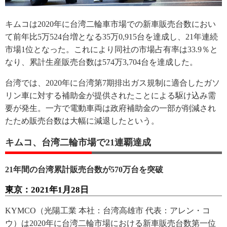
キムコは2020年に台湾二輪車市場での新車販売台数におい
て前年比5万524台増となる35万0,915台を達成し、21年連続
市場1位となった。これにより同社の市場占有率は33.9％と
なり、累計生産販売台数は574万3,704台を達成した。
台湾では、2020年に台湾第7期排出ガス規制に適合したガソ
リン車に対する補助金が提供されたことによる駆け込み需
要が発生。一方で電動車両は政府補助金の一部が削減され
たため販売台数は大幅に減退したという。
キムコ、台湾二輪市場で21連覇達成
21年間の台湾累計販売台数が570万台を突破
東京：2021年1月28日
KYMCO（光陽工業 本社：台湾高雄市 代表：アレン・コ
ウ）は2020年に台湾二輪市場における新車販売台数第一位