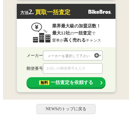
2.
買取一括査定
方法
業界最大級の加盟店数！
最大12社
一括査定
の
で
高く売れる
愛車が
チャンス
メーカー
郵便番号
一括査定を依頼する
無料
NEWSのトップに戻る