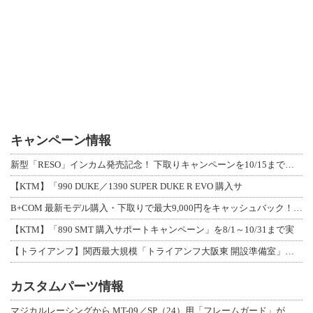
キャンペーン情報
新型「RESO」インカム発売記念！ 下取りキャンペーンを10/15まで延長して開
【KTM】「990 DUKE／1390 SUPER DUKE R EVO 購入サ
B+COM 最新モデル購入・下取りで最大9,000円をキャッシュバック！「B+F
【KTM】「890 SMT 購入サポートキャンペーン」を8/1～10/31まで実
【トライアンフ】関西最大規模「トライアンフ大阪東 開設準備室」がオープン！ 限定
カスタムパーツ情報
マジカルレーシングから MT-09／SP（24）用「フレームガード」が登場！