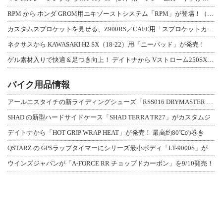
RPM から ホンダ GROM用エキゾーストシステム「RPM」が登場！（動画あり
カスタムスプロケットを見せる、Z900RS／CAFE用「スプロケットカバーフルキ
ネクサスから KAWASAKI H2 SX（18-22）用「ニーパッド」が発売！
ゲル素材入りで快適＆足つき向上！ デイトナから Vストローム250SX用「快適ロ
バイク用品情報
アールエスタイチの新ライディングシューズ「RSS016 DRYMASTER スト
SHAD の新型ハードサイドケース「SHAD TERRA TR27」がカスタムジ
デイトナから「HOT GRIP WRAP HEAT」が発売！ 最高約80℃の巻き
QSTARZ の GPSラップタイマーにシリーズ最小ボディ「LT-9000S」が
ウインズジャパンが「A-FORCE RR チョップドカーボン」を9/10発売！