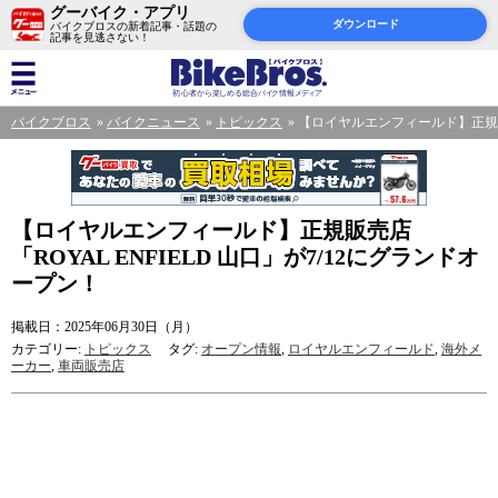
グーバイク・アプリ
ダウンロード
バイクブロスの新着記事・話題の
記事を見逃さない！
バイクブロス
バイクニュース
トピックス
【ロイヤルエンフィールド】正規販売
【ロイヤルエンフィールド】正規販売店
「ROYAL ENFIELD 山口」が7/12にグランドオ
ープン！
掲載日：2025年06月30日（月）
カテゴリー:
トピックス
タグ:
オープン情報
,
ロイヤルエンフィールド
,
海外メ
ーカー
,
車両販売店