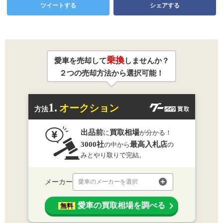
ツイートする
シェアする
乗換
愛車を売却して
しませんか？
２つの売却方法から選択可能！
1.
オークション
方法
出品前
買取相場
に
が分かる！
3000社
最高入札店
の中から
の
みとやり取りで完結。
メーカー
愛車のメーカーを選択
愛車の買取相場を調べる
無料