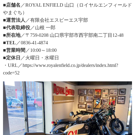
■店舗名
／ROYAL ENFIELD 山口（ロイヤルエンフィールド
やまぐち）
■運営法人
／有限会社エスビーエス宇部
■代表取締役
／山根 一郎
■所在地
／〒759-0208 山口県宇部市西宇部南二丁目12-48
■TEL
／0836-41-4874
■営業時間
／10:00～18:00
■定休日
／火曜日・水曜日
・URL／https://www.royalenfield.co.jp/dealers/index.html?
code=52