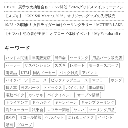
CB750F 展示や大抽選会も！ 8/22開催「2026グッドスマイルミーティン
【スズキ】「GSX-S/R Meeting 2026」オリジナルグッズの先行販売
10/23・24開催！ 女性ライダー向けツーリングラリー「MOTHER LAKE
【ヤマハ】初心者が主役！ オフロード体験イベント「My Yamaha off-r
キーワード
ハンドル関連
車両販売店
展示会
ツーリング
用品パーツ販売店
ハーレー
サスペンション
スズキ
レポート
モータースポーツ
電装品
KTM
国内メーカー
バイク雑貨
アパレル
バイクパーツ
ニュース
ピックアップニュース
マフラー
ホンダ
輸入車
外装パーツ
トピックス
バイク用品
車両情報
電動バイク
カワサキ
バイクイベント
オープン情報
トライアンフ
ドゥカティ
キャンペーン
キャンプツーリング
海外メーカー
試乗会
マフラー関連
ヤマハ
ツーリング用品
BMW
リコール情報
ヘルメット
走行＆ライテク
イベント
動画
グローブ