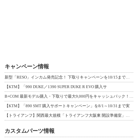
キャンペーン情報
新型「RESO」インカム発売記念！ 下取りキャンペーンを10/15まで延長して開
【KTM】「990 DUKE／1390 SUPER DUKE R EVO 購入サ
B+COM 最新モデル購入・下取りで最大9,000円をキャッシュバック！「B+F
【KTM】「890 SMT 購入サポートキャンペーン」を8/1～10/31まで実
【トライアンフ】関西最大規模「トライアンフ大阪東 開設準備室」がオープン！ 限定
カスタムパーツ情報