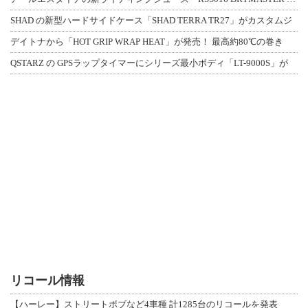
SHAD の新型ハードサイドケース「SHAD TERRA TR27」がカスタムジ
デイトナから「HOT GRIP WRAP HEAT」が発売！ 最高約80℃の巻き
QSTARZ の GPSラップタイマーにシリーズ最小ボディ「LT-9000S」が
リコール情報
【ハーレー】ストリートボブなど4車種 計1285台のリコールを発表