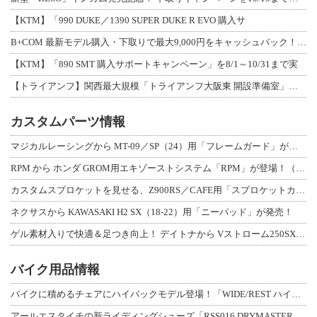
【KTM】「990 DUKE／1390 SUPER DUKE R EVO 購入サ
B+COM 最新モデル購入・下取りで最大9,000円をキャッシュバック！「B+F
【KTM】「890 SMT 購入サポートキャンペーン」を8/1～10/31まで実
【トライアンフ】関西最大規模「トライアンフ大阪東 開設準備室」がオープン！ 限定
カスタムパーツ情報
マジカルレーシングから MT-09／SP（24）用「フレームガード」が登場！
RPM から ホンダ GROM用エキゾーストシステム「RPM」が登場！（動画あり
カスタムスプロケットを見せる、Z900RS／CAFE用「スプロケットカバーフルキ
ネクサスから KAWASAKI H2 SX（18-22）用「ニーパッド」が発売！
ゲル素材入りで快適＆足つき向上！ デイトナから Vストローム250SX用「快適ロ
バイク用品情報
バイクに積めるチェアにハイバックモデル登場！「WIDE/REST ハイバックチェ
アールエスタイチの新ライディングシューズ「RSS016 DRYMASTER スト