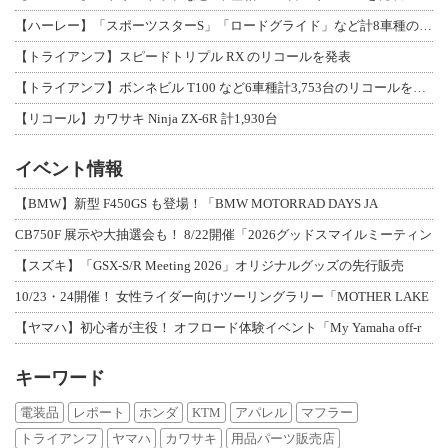
【ハーレー】「スポーツスターS」「ロードグライド」など計8車種のリコールを発表
【トライアンフ】スピードトリプル RX のリコールを発表
【トライアンフ】ボンネビル T100 など6車種計3,753台のリコールを発表
【リコール】カワサキ Ninja ZX-6R 計1,930台
イベント情報
【BMW】新型 F450GS も登場！「BMW MOTORRAD DAYS JA
CB750F 展示や大抽選会も！ 8/22開催「2026グッドスマイルミーティン
【スズキ】「GSX-S/R Meeting 2026」オリジナルグッズの先行販売
10/23・24開催！ 女性ライダー向けツーリングラリー「MOTHER LAKE
【ヤマハ】初心者が主役！ オフロード体験イベント「My Yamaha off-r
キーワード
電装品
レポート
ホンダ
KTM
アパレル
マフラー
トライアンフ
ヤマハ
カワサキ
用品パーツ販売店