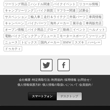
ツーリング用品
ハンドル関連
バイクイベント
リコール情報
キャンプツーリング
バイク雑貨
マフラー関連
試乗会
サスペンション
輸入車
走行＆ライテク
外装パーツ
車両情報
キャンペーン
バイクパーツ
海外メーカー
展示会
車両販売店
オープン情報
バイク用品
グローブ
動画
イベント
ヘルメット
電動バイク
ピックアップニュース
モータースポーツ
ツーリング
ニュース
トピックス
国内メーカー
BMW
スズキ
ハーレー
ドゥカティ
会社概要
特定商取引法
利用規約
採用情報
お問合せ
個人情報保護方針
個人情報の取扱いについて
会員規約
スマートフォン
デスクトップ