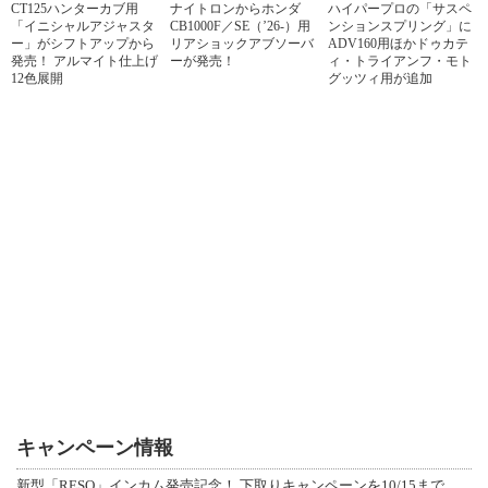
CT125ハンターカブ用
ナイトロンからホンダ
ハイパープロの「サスペ
「イニシャルアジャスタ
CB1000F／SE（’26-）用
ンションスプリング」に
ー」がシフトアップから
リアショックアブソーバ
ADV160用ほかドゥカテ
発売！ アルマイト仕上げ
ーが発売！
ィ・トライアンフ・モト
12色展開
グッツィ用が追加
キャンペーン情報
新型「RESO」インカム発売記念！ 下取りキャンペーンを10/15まで延長して開