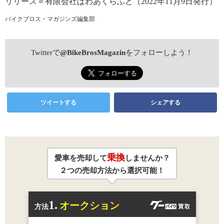
リリース＝有限会社ぱわあくらふと（2022年11月9日発行）
バイクブロス・マガジンズ編集部
Twitterで
@BikeBrosMagazin
をフォローしよう！
ツイートする
シェアする
乗換
愛車を売却して
しませんか？
２つの売却方法から選択可能！
1.
オークション
方法