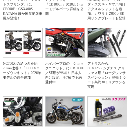
トスプリング」に、
「CB1000F」の2026ショ
ダ・スズキ・ヤマハ向け
CB900F・GSX400S
ーモデルパーツ詳細を公
アクスルシャフトを追
KATANA ほか国産絶版車
開
加、カワサキ Z900／SE
用が登場！
用リンクプレートも登場
NC750X の足つきを約
ハイパープロの「ショッ
アトラスから、
20mm改善！「EFFEXロ
クユニット」に CB1000F
PCX125・シグナス グリ
ーダウンキット」2026年
／SE用が登場！ 日本人
ファス用「ローダウンサ
モデルの適合追加
向け設定、全7種で予約
スペンション」発売！ シ
受付中
ート高約30ミリダウンを
実現