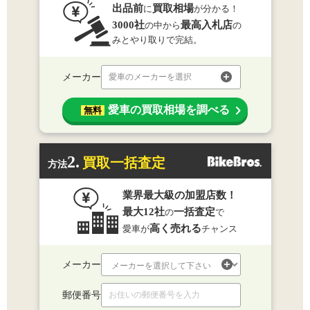
出品前
買取相場
に
が分かる！
3000社
最高入札店
の中から
の
みとやり取りで完結。
メーカー
愛車のメーカーを選択
愛車の買取相場を調べる
無料
2.
買取一括査定
方法
業界最大級の加盟店数！
最大12社
一括査定
の
で
高く売れる
愛車が
チャンス
メーカー
郵便番号