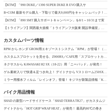
【KTM】「990 DUKE／1390 SUPER DUKE R EVO 購入サ
B+COM 最新モデル購入・下取りで最大9,000円をキャッシュバック！「B+F
【KTM】「890 SMT 購入サポートキャンペーン」を8/1～10/31まで実
【トライアンフ】関西最大規模「トライアンフ大阪東 開設準備室」がオープン！ 限定
カスタムパーツ情報
RPM から ホンダ GROM用エキゾーストシステム「RPM」が登場！（動画あり
カスタムスプロケットを見せる、Z900RS／CAFE用「スプロケットカバーフルキ
ネクサスから KAWASAKI H2 SX（18-22）用「ニーパッド」が発売！
ゲル素材入りで快適＆足つき向上！ デイトナから Vストローム250SX用「快適ロ
ミラー用撥水フィルム「レインオフ」登場！ キジマが新製品情報「KIJIMA NE
バイク用品情報
SHAD の新型ハードサイドケース「SHAD TERRA TR27」がカスタムジ
デイトナから「HOT GRIP WRAP HEAT」が発売！ 最高約80℃の巻き