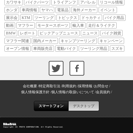
カワサキ
バイクパーツ
トライアンフ
アパレル
リコール情報
ホンダ
車両情報
ヤマハ
電装品
海外メーカー
イベント
展示会
KTM
ツーリング
トピックス
ドゥカティ
バイク用品
動画
マフラー
モータースポーツ
輸入車
走行＆ライテク
BMW
レポート
ピックアップニュース
ニュース
バイク雑貨
マフラー関連
国内メーカー
キャンプツーリング
キャンペーン
オープン情報
車両販売店
電動バイク
ツーリング用品
スズキ
会社概要
特定商取引法
利用規約
採用情報
お問合せ
個人情報保護方針
個人情報の取扱いについて
会員規約
スマートフォン
デスクトップ
Copyright (C) PROTO