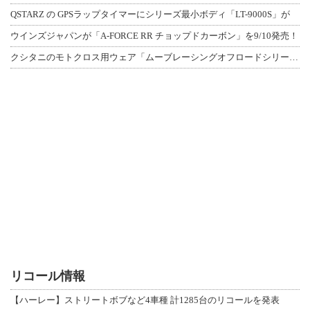
QSTARZ の GPSラップタイマーにシリーズ最小ボディ「LT-9000S」が
ウインズジャパンが「A-FORCE RR チョップドカーボン」を9/10発売！
クシタニのモトクロス用ウェア「ムーブレーシングオフロードシリーズ」3アイテムが登
リコール情報
【ハーレー】ストリートボブなど4車種 計1285台のリコールを発表