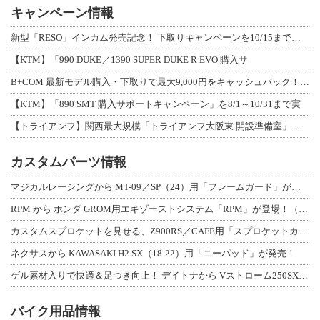
キャンペーン情報
新型「RESO」インカム発売記念！ 下取りキャンペーンを10/15まで延長して開
【KTM】「990 DUKE／1390 SUPER DUKE R EVO 購入サ
B+COM 最新モデル購入・下取りで最大9,000円をキャッシュバック！「B+F
【KTM】「890 SMT 購入サポートキャンペーン」を8/1～10/31まで実
【トライアンフ】関西最大規模「トライアンフ大阪東 開設準備室」がオープン！ 限定
カスタムパーツ情報
マジカルレーシングから MT-09／SP（24）用「フレームガード」が登場！
RPM から ホンダ GROM用エキゾーストシステム「RPM」が登場！（動画あり
カスタムスプロケットを見せる、Z900RS／CAFE用「スプロケットカバーフルキ
ネクサスから KAWASAKI H2 SX（18-22）用「ニーパッド」が発売！
ゲル素材入りで快適＆足つき向上！ デイトナから Vストローム250SX用「快適ロ
バイク用品情報