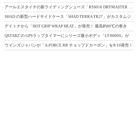
アールエスタイチの新ライディングシューズ「RSS016 DRYMASTER スト
SHAD の新型ハードサイドケース「SHAD TERRA TR27」がカスタムジ
デイトナから「HOT GRIP WRAP HEAT」が発売！ 最高約80℃の巻き
QSTARZ の GPSラップタイマーにシリーズ最小ボディ「LT-9000S」が
ウインズジャパンが「A-FORCE RR チョップドカーボン」を9/10発売！