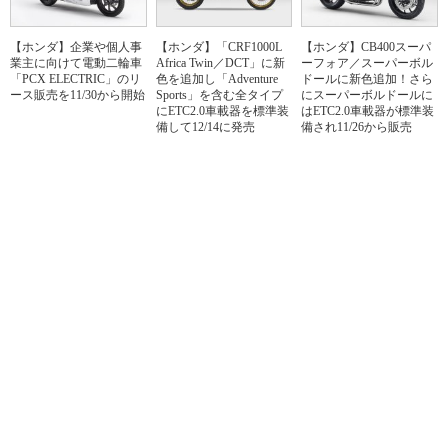
【ホンダ】企業や個人事
【ホンダ】「CRF1000L
【ホンダ】CB400スーパ
業主に向けて電動二輪車
Africa Twin／DCT」に新
ーフォア／スーパーボル
「PCX ELECTRIC」のリ
色を追加し「Adventure
ドールに新色追加！さら
ース販売を11/30から開始
Sports」を含む全タイプ
にスーパーボルドールに
にETC2.0車載器を標準装
はETC2.0車載器が標準装
備して12/14に発売
備され11/26から販売