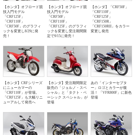
【ホンダ】オフロード競
【ホンダ】オフロード競
【ホンダ】「CRF50F」
技入門モデル
技入門モデル
「CRF110F」
「CRF125F」
「CRF50F」
「CRF125F」
「CRF110F」
「CRF110F」
「CRF150R」
「CRF50F」のグラフィ
「CRF125F」のグラフィ
「CRF150RII」をカラー
ックを変更し8/29に発
ックを変更し受注期間限
変更し発売
売！
定で9/15に発売！
【ホンダ】CRFシリーズ
【ホンダ】受注期間限定
あの「インターセプタ
にニューカマーの
販売の「ジョルノ・スペ
ー」ロゴとカラーが復
「CRF110F」が登場。
シャル」と「タクト・ベ
活！ 「VFR800F」に新色
「CRF125F」も大幅リニ
ーシック スペシャル」が
登場
ューアルして発売へ
登場