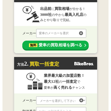
出品前
買取相場
に
が分かる！
3000社
最高入札店
の中から
の
みとやり取りで完結。
メーカー
愛車のメーカーを選択
愛車の買取相場を調べる
無料
2.
買取一括査定
方法
業界最大級の加盟店数！
最大12社
一括査定
の
で
高く売れる
愛車が
チャンス
メーカー