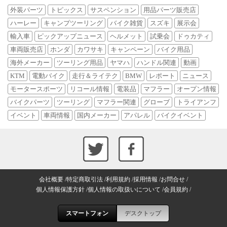
外装パーツ
トピックス
サスペンション
用品パーツ販売店
ハーレー
キャンプツーリング
バイク雑貨
スズキ
展示会
輸入車
ピックアップニュース
ヘルメット
試乗会
ドゥカティ
車両販売店
ホンダ
カワサキ
キャンペーン
バイク用品
海外メーカー
ツーリング用品
ヤマハ
ハンドル関連
動画
KTM
電動バイク
走行＆ライテク
BMW
レポート
ニュース
モータースポーツ
リコール情報
電装品
マフラー
オープン情報
バイクパーツ
ツーリング
マフラー関連
グローブ
トライアンフ
イベント
車両情報
国内メーカー
アパレル
バイクイベント
会社概要
特定商取引法
利用規約
採用情報
お問合せ
個人情報保護方針
個人情報の取扱いについて
会員規約
スマートフォン
デスクトップ