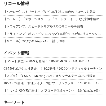
リコール情報
【ハーレー】ストリートボブなど4車種 計1285台のリコールを発表
【ハーレー】「スポーツスターS」「ロードグライド」など計8車種のリコールを発表
【トライアンフ】スピードトリプル RX のリコールを発表
【トライアンフ】ボンネビル T100 など6車種計3,753台のリコールを発表
【リコール】カワサキ Ninja ZX-6R 計1,930台
イベント情報
【BMW】新型 F450GS も登場！「BMW MOTORRAD DAYS JA
CB750F 展示や大抽選会も！ 8/22開催「2026グッドスマイルミーティン
【スズキ】「GSX-S/R Meeting 2026」オリジナルグッズの先行販売
10/23・24開催！ 女性ライダー向けツーリングラリー「MOTHER LAKE
【ヤマハ】初心者が主役！ オフロード体験イベント「My Yamaha off-r
キーワード