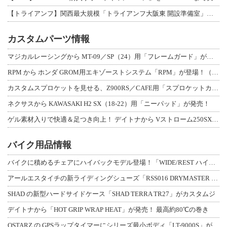
【トライアンフ】関西最大規模「トライアンフ大阪東 開設準備室」がオープン！ 限定
カスタムパーツ情報
マジカルレーシングから MT-09／SP（24）用「フレームガード」が登場！
RPM から ホンダ GROM用エキゾーストシステム「RPM」が登場！（動画あり
カスタムスプロケットを見せる、Z900RS／CAFE用「スプロケットカバーフルキ
ネクサスから KAWASAKI H2 SX（18-22）用「ニーパッド」が発売！
ゲル素材入りで快適＆足つき向上！ デイトナから Vストローム250SX用「快適ロ
バイク用品情報
バイクに積めるチェアにハイバックモデル登場！「WIDE/REST ハイバックチェ
アールエスタイチの新ライディングシューズ「RSS016 DRYMASTER スト
SHAD の新型ハードサイドケース「SHAD TERRA TR27」がカスタムジ
デイトナから「HOT GRIP WRAP HEAT」が発売！ 最高約80℃の巻き
QSTARZ の GPSラップタイマーにシリーズ最小ボディ「LT-9000S」が