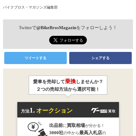
バイクブロス・マガジンズ編集部
Twitterで
@BikeBrosMagazin
をフォローしよう！
ツイートする
シェアする
乗換
愛車を売却して
しませんか？
２つの売却方法から選択可能！
1.
オークション
方法
出品前
買取相場
に
が分かる！
3000社
最高入札店
の中から
の