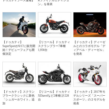
ドゥカティブース速報】
Rファイナルエディショ
ン」を発表
【ドゥカティ】
【リコール】ドゥカティ
【ドゥカティ】ディーゼ
SuperSportが6/17に販売開
スクランブラー7車種
ルとのコラボモデル「デ
始！デビューフェアも開
1,958台
ィアベル・ディーゼル」
催決定
を発表
【ドゥカティ】スクラン
【リコール】ドゥカティ
【ドゥカティ】2017年モ
ブラークラシックに新色
XDiavelなど2車種 計228
デルシリーズ「スーパー
「シュガーホワイト」追
台
スポーツ」の２モデルを
加
発表