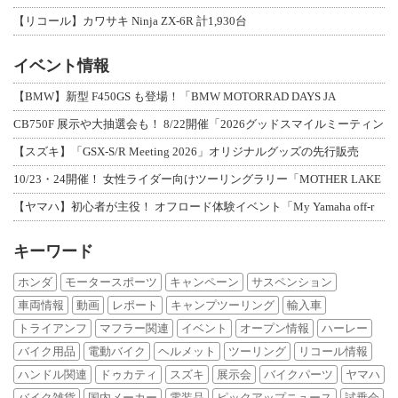
【リコール】カワサキ Ninja ZX-6R 計1,930台
イベント情報
【BMW】新型 F450GS も登場！「BMW MOTORRAD DAYS JA
CB750F 展示や大抽選会も！ 8/22開催「2026グッドスマイルミーティン
【スズキ】「GSX-S/R Meeting 2026」オリジナルグッズの先行販売
10/23・24開催！ 女性ライダー向けツーリングラリー「MOTHER LAKE
【ヤマハ】初心者が主役！ オフロード体験イベント「My Yamaha off-r
キーワード
ホンダ
モータースポーツ
キャンペーン
サスペンション
車両情報
動画
レポート
キャンプツーリング
輸入車
トライアンフ
マフラー関連
イベント
オープン情報
ハーレー
バイク用品
電動バイク
ヘルメット
ツーリング
リコール情報
ハンドル関連
ドゥカティ
スズキ
展示会
バイクパーツ
ヤマハ
バイク雑貨
国内メーカー
電装品
ピックアップニュース
試乗会