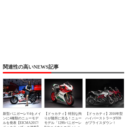
関連性の高いNEWS記事
新型パニガーレV4をメイ
【ドゥカティ】特別な拘
【ドゥカティ】2016年型
ンに4種類のニューモデ
りが随所に光る！ニュー
ハイパーストラーダ939
ルを発表【EICMA2017/
モデル「1299パニガーレ
がプライスダウン！