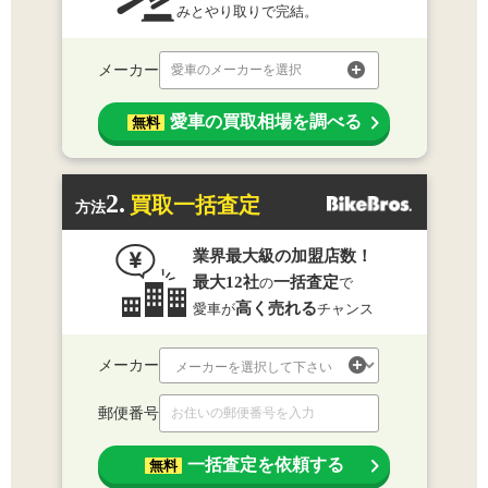
みとやり取りで完結。
メーカー
愛車のメーカーを選択
愛車の買取相場を調べる
無料
2.
買取一括査定
方法
業界最大級の加盟店数！
最大12社
一括査定
の
で
高く売れる
愛車が
チャンス
メーカー
郵便番号
一括査定を依頼する
無料