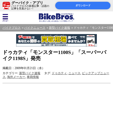
グーバイク・アプリ
ダウンロード
バイクブロスの新着記事・話題の
記事を見逃さない！
バイクブロス
バイクニュース
新型バイク速報
ドゥカティ「モンスター1100
ドゥカティ「モンスター1100S」「スーパーバ
イク1198S」発売
掲載日：2009年01月21日（水）
カテゴリー:
新型バイク速報
タグ:
ドゥカティ
,
ニュース
,
ピックアップニュー
ス
,
海外メーカー
,
車両情報