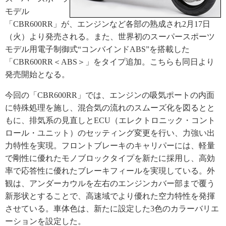
モデル
「CBR600RR」が、エンジンなど各部の熟成され2月17日
（火）より発売される。また、世界初のスーパースポーツ
モデル用電子制御式“コンバインドABS”を搭載した
「CBR600RR＜ABS＞」をタイプ追加。こちらも同日より
発売開始となる。
今回の「CBR600RR」では、エンジンの吸気ポートの内面
に特殊処理を施し、混合気の流れのスムーズ化を図るとと
もに、排気系の見直しとECU（エレクトロニック・コント
ロール・ユニット）のセッティング変更を行い、力強い出
力特性を実現。フロントブレーキのキャリパーには、軽量
で剛性に優れたモノブロックタイプを新たに採用し、高効
率で応答性に優れたブレーキフィールを実現している。外
観は、アンダーカウルを左右のエンジンカバー部まで覆う
新形状とすることで、高速域でより優れた空力特性を発揮
させている。車体色は、新たに設定した3色のカラーバリエ
ーションを設定した。