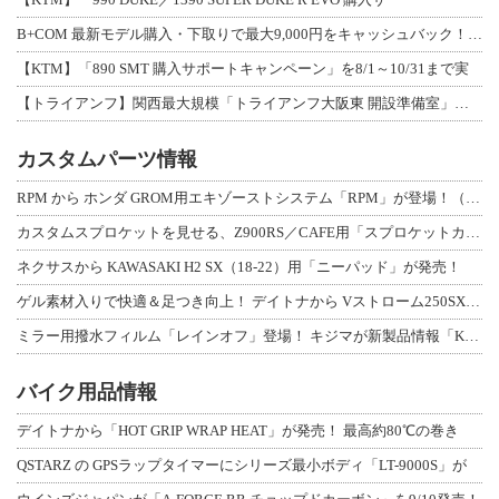
B+COM 最新モデル購入・下取りで最大9,000円をキャッシュバック！「B+F
【KTM】「890 SMT 購入サポートキャンペーン」を8/1～10/31まで実
【トライアンフ】関西最大規模「トライアンフ大阪東 開設準備室」がオープン！ 限定
カスタムパーツ情報
RPM から ホンダ GROM用エキゾーストシステム「RPM」が登場！（動画あり
カスタムスプロケットを見せる、Z900RS／CAFE用「スプロケットカバーフルキ
ネクサスから KAWASAKI H2 SX（18-22）用「ニーパッド」が発売！
ゲル素材入りで快適＆足つき向上！ デイトナから Vストローム250SX用「快適ロ
ミラー用撥水フィルム「レインオフ」登場！ キジマが新製品情報「KIJIMA NE
バイク用品情報
デイトナから「HOT GRIP WRAP HEAT」が発売！ 最高約80℃の巻き
QSTARZ の GPSラップタイマーにシリーズ最小ボディ「LT-9000S」が