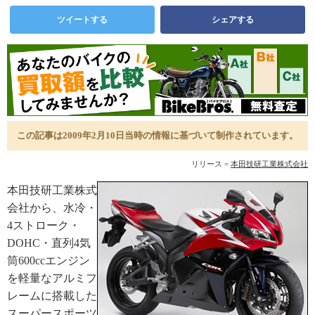
ツイートする
シェアする
この記事は2009年2月10日当時の情報に基づいて制作されています。
リリース =
本田技研工業株式会社
本田技研工業株式
会社から、水冷・
4ストローク・
DOHC・直列4気
筒600ccエンジン
を軽量なアルミフ
レームに搭載した
スーパースポーツ