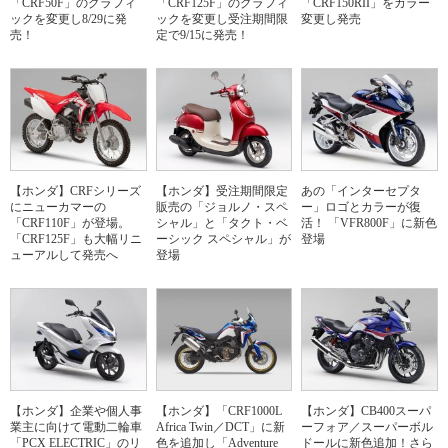
「CRF50F」のグラフィ
「CRF125F」のグラフィ
「CRF150RII」をカラー
ックを変更し8/29に発
ックを変更し受注期間限
変更し発売
売！
定で9/15に発売！
【ホンダ】CRFシリーズ
【ホンダ】受注期間限定
あの「インターセプタ
にニューカマーの
販売の「ジョルノ・スペ
ー」ロゴとカラーが復
「CRF110F」が登場。
シャル」と「タクト・ベ
活！ 「VFR800F」に新色
「CRF125F」も大幅リニ
ーシック スペシャル」が
登場
ューアルして発売へ
登場
【ホンダ】企業や個人事
【ホンダ】「CRF1000L
【ホンダ】CB400スーパ
業主に向けて電動二輪車
Africa Twin／DCT」に新
ーフォア／スーパーボル
「PCX ELECTRIC」のリ
色を追加し「Adventure
ドールに新色追加！さら