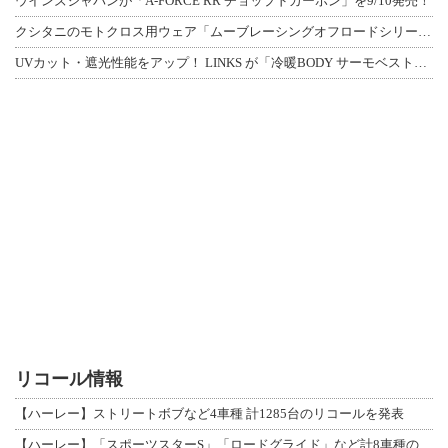
ウインズジャパンが「A-FORCE RR チョップドカーボン」を9/10発売！
クシタニのモトクロス用ウェア「ムーブレーシングオフロードシリーズ」3アイテムが登
UVカット・遮光性能をアップ！ LINKS が「冷暖BODY サーモベスト」改良
リコール情報
【ハーレー】ストリートボブなど4車種 計1285台のリコールを発表
【ハーレー】「スポーツスターS」「ロードグライド」など計8車種のリコールを発表