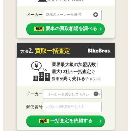
メーカー
愛車のメーカーを選択
愛車の買取相場を調べる
無料
2.
買取一括査定
方法
業界最大級の加盟店数！
最大12社
一括査定
の
で
高く売れる
愛車が
チャンス
メーカー
郵便番号
一括査定を依頼する
無料