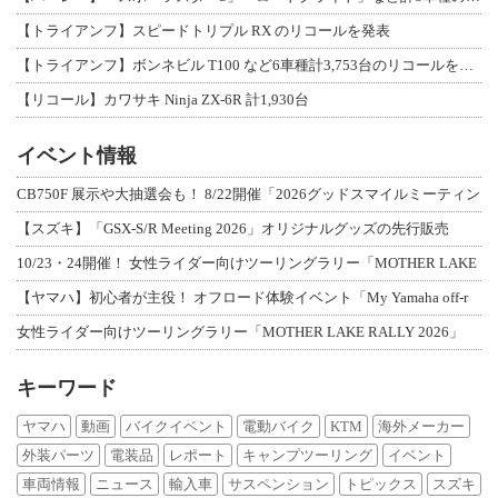
【トライアンフ】スピードトリプル RX のリコールを発表
【トライアンフ】ボンネビル T100 など6車種計3,753台のリコールを発表
【リコール】カワサキ Ninja ZX-6R 計1,930台
イベント情報
CB750F 展示や大抽選会も！ 8/22開催「2026グッドスマイルミーティン
【スズキ】「GSX-S/R Meeting 2026」オリジナルグッズの先行販売
10/23・24開催！ 女性ライダー向けツーリングラリー「MOTHER LAKE
【ヤマハ】初心者が主役！ オフロード体験イベント「My Yamaha off-r
女性ライダー向けツーリングラリー「MOTHER LAKE RALLY 2026」
キーワード
ヤマハ
動画
バイクイベント
電動バイク
KTM
海外メーカー
外装パーツ
電装品
レポート
キャンプツーリング
イベント
車両情報
ニュース
輸入車
サスペンション
トピックス
スズキ