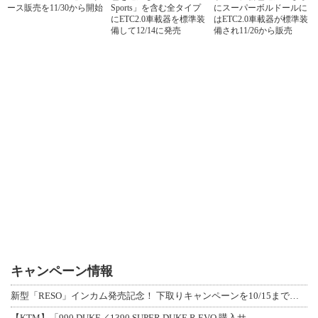
ース販売を11/30から開始
Sports」を含む全タイプ
にスーパーボルドールに
にETC2.0車載器を標準装
はETC2.0車載器が標準装
備して12/14に発売
備され11/26から販売
キャンペーン情報
新型「RESO」インカム発売記念！ 下取りキャンペーンを10/15まで延長して開
【KTM】「990 DUKE／1390 SUPER DUKE R EVO 購入サ