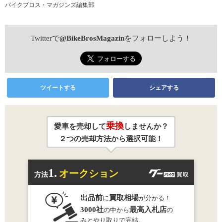
バイクブロス・マガジンズ編集部
Twitterで
@BikeBrosMagazin
をフォローしよう！
ツイートする
シェアする
乗換
愛車を売却して
しませんか？
２つの売却方法から選択可能！
1.
オークション
方法
出品前
買取相場
に
が分かる！
3000社
最高入札店
の中から
の
みとやり取りで完結。