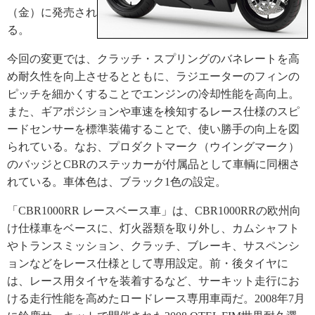
（金）に発売され
る。
今回の変更では、クラッチ・スプリングのバネレートを高
め耐久性を向上させるとともに、ラジエーターのフィンの
ピッチを細かくすることでエンジンの冷却性能を高向上。
また、ギアポジションや車速を検知するレース仕様のスピ
ードセンサーを標準装備することで、使い勝手の向上を図
られている。なお、プロダクトマーク（ウイングマーク）
のバッジとCBRのステッカーが付属品として車輌に同梱さ
れている。車体色は、ブラック1色の設定。
「CBR1000RR レースベース車」は、CBR1000RRの欧州向
け仕様車をベースに、灯火器類を取り外し、カムシャフト
やトランスミッション、クラッチ、ブレーキ、サスペンシ
ョンなどをレース仕様として専用設定。前・後タイヤに
は、レース用タイヤを装着するなど、サーキット走行にお
ける走行性能を高めたロードレース専用車両だ。2008年7月