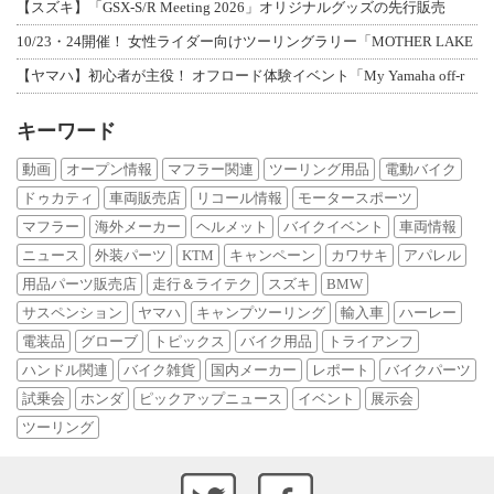
【スズキ】「GSX-S/R Meeting 2026」オリジナルグッズの先行販売
10/23・24開催！ 女性ライダー向けツーリングラリー「MOTHER LAKE
【ヤマハ】初心者が主役！ オフロード体験イベント「My Yamaha off-r
キーワード
動画
オープン情報
マフラー関連
ツーリング用品
電動バイク
ドゥカティ
車両販売店
リコール情報
モータースポーツ
マフラー
海外メーカー
ヘルメット
バイクイベント
車両情報
ニュース
外装パーツ
KTM
キャンペーン
カワサキ
アパレル
用品パーツ販売店
走行＆ライテク
スズキ
BMW
サスペンション
ヤマハ
キャンプツーリング
輸入車
ハーレー
電装品
グローブ
トピックス
バイク用品
トライアンフ
ハンドル関連
バイク雑貨
国内メーカー
レポート
バイクパーツ
試乗会
ホンダ
ピックアップニュース
イベント
展示会
ツーリング