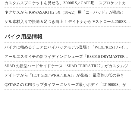
カスタムスプロケットを見せる、Z900RS／CAFE用「スプロケットカバーフルキ
ネクサスから KAWASAKI H2 SX（18-22）用「ニーパッド」が発売！
ゲル素材入りで快適＆足つき向上！ デイトナから Vストローム250SX用「快適ロ
バイク用品情報
バイクに積めるチェアにハイバックモデル登場！「WIDE/REST ハイバックチェ
アールエスタイチの新ライディングシューズ「RSS016 DRYMASTER スト
SHAD の新型ハードサイドケース「SHAD TERRA TR27」がカスタムジ
デイトナから「HOT GRIP WRAP HEAT」が発売！ 最高約80℃の巻き
QSTARZ の GPSラップタイマーにシリーズ最小ボディ「LT-9000S」が