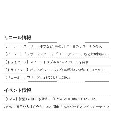
リコール情報
【ハーレー】ストリートボブなど4車種 計1285台のリコールを発表
【ハーレー】「スポーツスターS」「ロードグライド」など計8車種のリコールを発表
【トライアンフ】スピードトリプル RX のリコールを発表
【トライアンフ】ボンネビル T100 など6車種計3,753台のリコールを発表
【リコール】カワサキ Ninja ZX-6R 計1,930台
イベント情報
【BMW】新型 F450GS も登場！「BMW MOTORRAD DAYS JA
CB750F 展示や大抽選会も！ 8/22開催「2026グッドスマイルミーティン