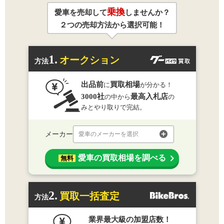
乗換
愛車を売却して
しませんか？
２つの売却方法から選択可能！
1.
オークション
方法
出品前
買取相場
に
が分かる！
3000社
最高入札店
の中から
の
みとやり取りで完結。
メーカー
愛車のメーカーを選択
愛車の買取相場を調べる
無料
2.
買取一括査定
方法
業界最大級の加盟店数！