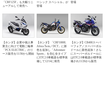
「CRF125F」も大幅リニ
ーシック スペシャル」が
登場
ューアルして発売へ
登場
【ホンダ】企業や個人事
【ホンダ】「CRF1000L
【ホンダ】CB400スーパ
業主に向けて電動二輪車
Africa Twin／DCT」に新
ーフォア／スーパーボル
「PCX ELECTRIC」のリ
色を追加し「Adventure
ドールに新色追加！さら
ース販売を11/30から開始
Sports」を含む全タイプ
にスーパーボルドールに
にETC2.0車載器を標準装
はETC2.0車載器が標準装
備して12/14に発売
備され11/26から販売