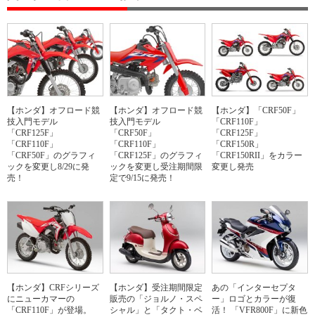
【ホンダ】オフロード競
【ホンダ】オフロード競
【ホンダ】「CRF50F」
技入門モデル
技入門モデル
「CRF110F」
「CRF125F」
「CRF50F」
「CRF125F」
「CRF110F」
「CRF110F」
「CRF150R」
「CRF50F」のグラフィ
「CRF125F」のグラフィ
「CRF150RII」をカラー
ックを変更し8/29に発
ックを変更し受注期間限
変更し発売
売！
定で9/15に発売！
【ホンダ】CRFシリーズ
【ホンダ】受注期間限定
あの「インターセプタ
にニューカマーの
販売の「ジョルノ・スペ
ー」ロゴとカラーが復
「CRF110F」が登場。
シャル」と「タクト・ベ
活！ 「VFR800F」に新色