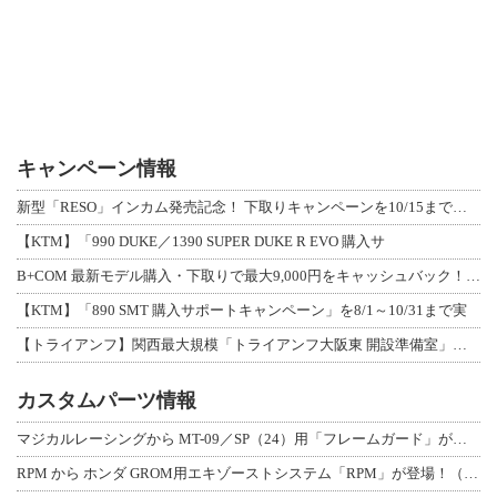
キャンペーン情報
新型「RESO」インカム発売記念！ 下取りキャンペーンを10/15まで延長して開
【KTM】「990 DUKE／1390 SUPER DUKE R EVO 購入サ
B+COM 最新モデル購入・下取りで最大9,000円をキャッシュバック！「B+F
【KTM】「890 SMT 購入サポートキャンペーン」を8/1～10/31まで実
【トライアンフ】関西最大規模「トライアンフ大阪東 開設準備室」がオープン！ 限定
カスタムパーツ情報
マジカルレーシングから MT-09／SP（24）用「フレームガード」が登場！
RPM から ホンダ GROM用エキゾーストシステム「RPM」が登場！（動画あり