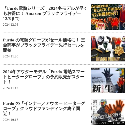
「Furdo電熱シリーズ」2024冬モデルが早く
もお得に！ Amazon ブラックフライデー
12/6まで
2024.12.06
Furdo の電熱グローブがセール価格に！ 三
金商事がブラックフライデー先行セールを
開始
2024.11.28
2024冬アウターモデル「Furdo 電熱スマー
トヒーターグローブ」の予約販売がスター
ト！
2024.11.12
Furdo の「インナー／アウター ヒーターグ
ローブ」クラウドファンディング終了間
近！
2024.10.17