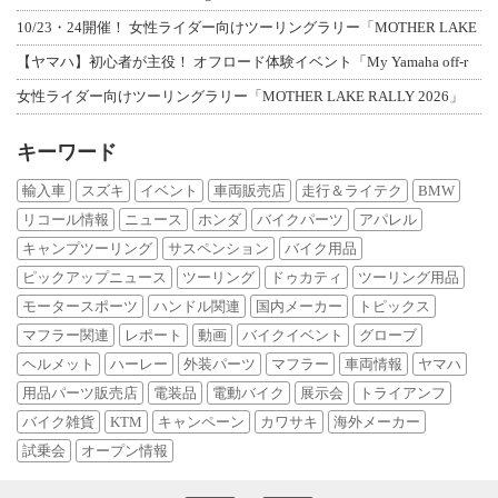
10/23・24開催！ 女性ライダー向けツーリングラリー「MOTHER LAKE
【ヤマハ】初心者が主役！ オフロード体験イベント「My Yamaha off-r
女性ライダー向けツーリングラリー「MOTHER LAKE RALLY 2026」
キーワード
輸入車
スズキ
イベント
車両販売店
走行＆ライテク
BMW
リコール情報
ニュース
ホンダ
バイクパーツ
アパレル
キャンプツーリング
サスペンション
バイク用品
ピックアップニュース
ツーリング
ドゥカティ
ツーリング用品
モータースポーツ
ハンドル関連
国内メーカー
トピックス
マフラー関連
レポート
動画
バイクイベント
グローブ
ヘルメット
ハーレー
外装パーツ
マフラー
車両情報
ヤマハ
用品パーツ販売店
電装品
電動バイク
展示会
トライアンフ
バイク雑貨
KTM
キャンペーン
カワサキ
海外メーカー
試乗会
オープン情報