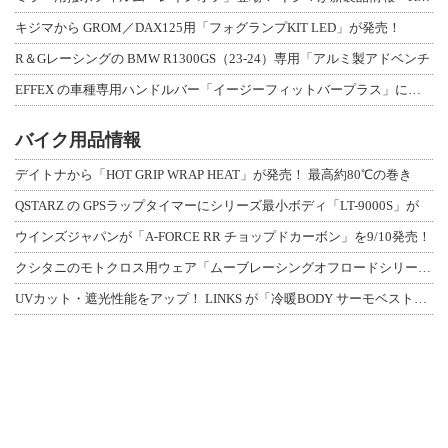
キジマから GROM／DAX125用「フォグランプKIT LED」が発売！
R＆Gレーシングの BMW R1300GS（23-24）専用「アルミ製アドベンチ
EFFEX の車種専用ハンドルバー「イージーフィットバープラス」に、MT-09／
バイク用品情報
デイトナから「HOT GRIP WRAP HEAT」が発売！ 最高約80℃の巻き
QSTARZ の GPSラップタイマーにシリーズ最小ボディ「LT-9000S」が
ウインズジャパンが「A-FORCE RR チョップドカーボン」を9/10発売！
クシタニのモトクロス用ウェア「ムーブレーシングオフロードシリーズ」3アイテムが登
UVカット・遮光性能をアップ！ LINKS が「冷暖BODY サーモベスト」改良