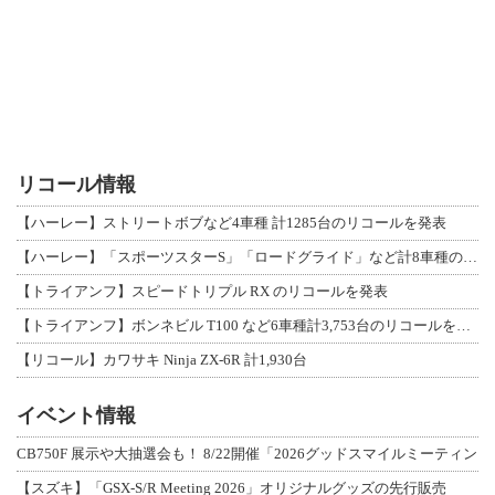
リコール情報
【ハーレー】ストリートボブなど4車種 計1285台のリコールを発表
【ハーレー】「スポーツスターS」「ロードグライド」など計8車種のリコールを発表
【トライアンフ】スピードトリプル RX のリコールを発表
【トライアンフ】ボンネビル T100 など6車種計3,753台のリコールを発表
【リコール】カワサキ Ninja ZX-6R 計1,930台
イベント情報
CB750F 展示や大抽選会も！ 8/22開催「2026グッドスマイルミーティン
【スズキ】「GSX-S/R Meeting 2026」オリジナルグッズの先行販売