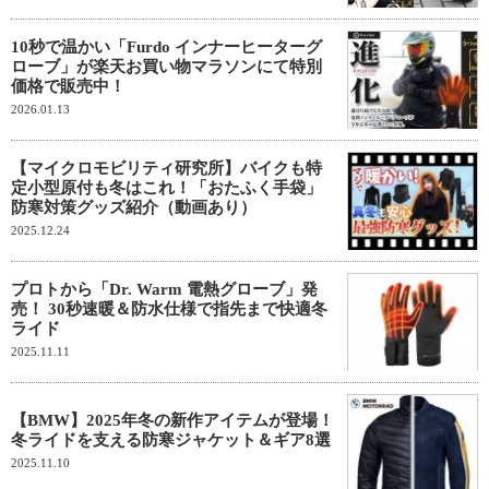
10秒で温かい「Furdo インナーヒーターグ
ローブ」が楽天お買い物マラソンにて特別
価格で販売中！
2026.01.13
【マイクロモビリティ研究所】バイクも特
定小型原付も冬はこれ！「おたふく手袋」
防寒対策グッズ紹介（動画あり）
2025.12.24
プロトから「Dr. Warm 電熱グローブ」発
売！ 30秒速暖＆防水仕様で指先まで快適冬
ライド
2025.11.11
【BMW】2025年冬の新作アイテムが登場！
冬ライドを支える防寒ジャケット＆ギア8選
2025.11.10