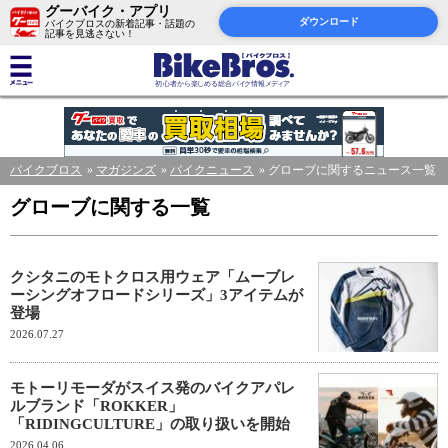
グーバイク・アプリ
ダウンロード
バイクブロスの新着記事・話題の
記事を見逃さない！
バイクブロス
マガジンズ
バイクニュース
グローブに関するニュース一覧
グローブに関する一覧
クシタニのモトクロス用ウェア「ムーブレ
ーシングオフロードシリーズ」3アイテムが
登場
2026.07.27
モトーリモーダがスイス発のバイクアパレ
ルブランド「ROKKER」
「RIDINGCULTURE」の取り扱いを開始
2026.04.06