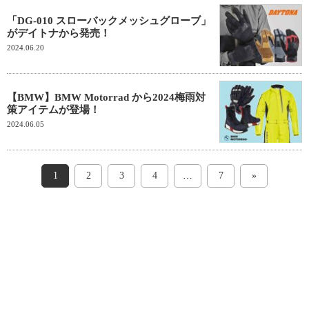
「DG-010 スローバックメッシュグローブ」
がデイトナから発売！
2024.06.20
【BMW】BMW Motorrad から2024梅雨対
策アイテムが登場！
2024.06.05
1
2
3
4
…
7
»