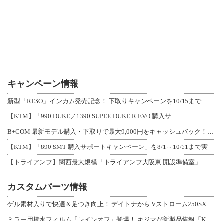
キャンペーン情報
新型「RESO」インカム発売記念！ 下取りキャンペーンを10/15まで延長して開
【KTM】「990 DUKE／1390 SUPER DUKE R EVO 購入サ
B+COM 最新モデル購入・下取りで最大9,000円をキャッシュバック！「B+F
【KTM】「890 SMT 購入サポートキャンペーン」を8/1～10/31まで実
【トライアンフ】関西最大規模「トライアンフ大阪東 開設準備室」がオープン！ 限定
カスタムパーツ情報
ゲル素材入りで快適＆足つき向上！ デイトナから Vストローム250SX用「快適ロ
ミラー用撥水フィルム「レインオフ」登場！ キジマが新製品情報「KIJIMA NE