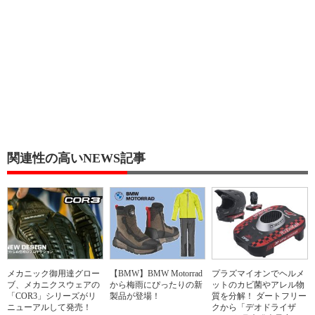
関連性の高いNEWS記事
メカニック御用達グロー
【BMW】BMW Motorrad
プラズマイオンでヘルメ
ブ、メカニクスウェアの
から梅雨にぴったりの新
ットのカビ菌やアレル物
「COR3」シリーズがリ
製品が登場！
質を分解！ ダートフリー
ニューアルして発売！
クから「デオドライザ