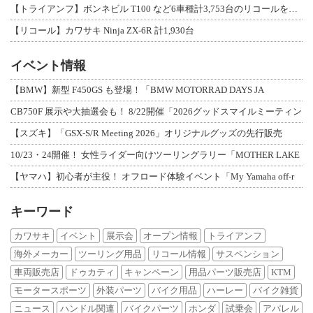
【トライアンフ】ボンネビル T100 など6車種計3,753台のリコールを発表
【リコール】カワサキ Ninja ZX-6R 計1,930台
イベント情報
【BMW】新型 F450GS も登場！「BMW MOTORRAD DAYS JA
CB750F 展示や大抽選会も！ 8/22開催「2026グッドスマイルミーティン
【スズキ】「GSX-S/R Meeting 2026」オリジナルグッズの先行販売
10/23・24開催！ 女性ライダー向けツーリングラリー「MOTHER LAKE
【ヤマハ】初心者が主役！ オフロード体験イベント「My Yamaha off-r
キーワード
カワサキ
イベント
展示会
オープン情報
トライアンフ
海外メーカー
ツーリング用品
リコール情報
サスペンション
車両販売店
ドゥカティ
キャンペーン
用品パーツ販売店
KTM
モータースポーツ
外装パーツ
バイク用品
ハーレー
バイク雑貨
ニュース
ハンドル関連
バイクパーツ
ホンダ
試乗会
アパレル