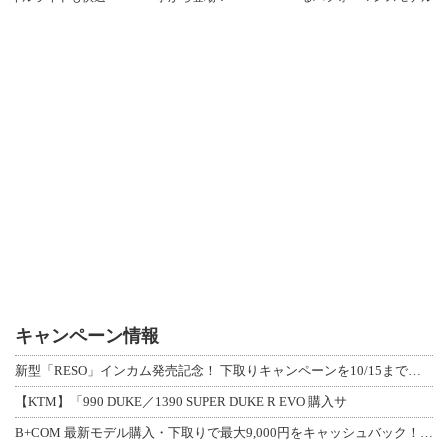
キャンペーン情報
新型「RESO」インカム発売記念！ 下取りキャンペーンを10/15まで延長して開
【KTM】「990 DUKE／1390 SUPER DUKE R EVO 購入サ
B+COM 最新モデル購入・下取りで最大9,000円をキャッシュバック！「B+F