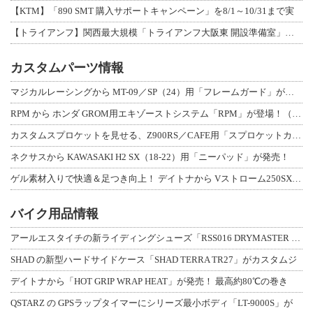
【KTM】「890 SMT 購入サポートキャンペーン」を8/1～10/31まで実
【トライアンフ】関西最大規模「トライアンフ大阪東 開設準備室」がオープン！ 限定
カスタムパーツ情報
マジカルレーシングから MT-09／SP（24）用「フレームガード」が登場！
RPM から ホンダ GROM用エキゾーストシステム「RPM」が登場！（動画あり
カスタムスプロケットを見せる、Z900RS／CAFE用「スプロケットカバーフルキ
ネクサスから KAWASAKI H2 SX（18-22）用「ニーパッド」が発売！
ゲル素材入りで快適＆足つき向上！ デイトナから Vストローム250SX用「快適ロ
バイク用品情報
アールエスタイチの新ライディングシューズ「RSS016 DRYMASTER スト
SHAD の新型ハードサイドケース「SHAD TERRA TR27」がカスタムジ
デイトナから「HOT GRIP WRAP HEAT」が発売！ 最高約80℃の巻き
QSTARZ の GPSラップタイマーにシリーズ最小ボディ「LT-9000S」が