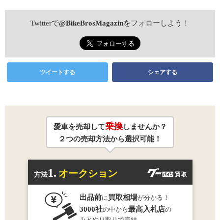
Twitterで
@BikeBrosMagazin
をフォローしよう！
ツイートする
シェアする
乗換
愛車を売却して
しませんか？
２つの売却方法から選択可能！
1.
オークション
方法
出品前
買取相場
に
が分かる！
3000社
最高入札店
の中から
の
みとやり取りで完結。