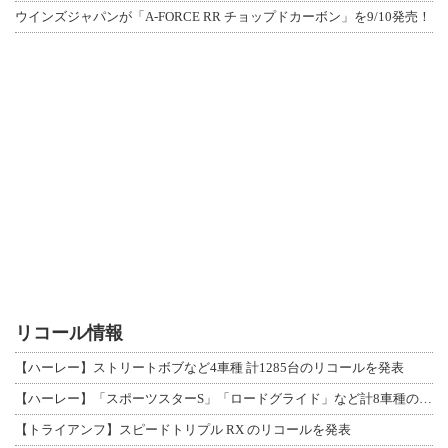
ウインズジャパンが「A-FORCE RR チョップドカーボン」を9/10発売！
リコール情報
【ハーレー】ストリートボブなど4車種 計1285台のリコールを発表
【ハーレー】「スポーツスターS」「ロードグライド」など計8車種のリコールを発表
【トライアンフ】スピードトリプル RX のリコールを発表