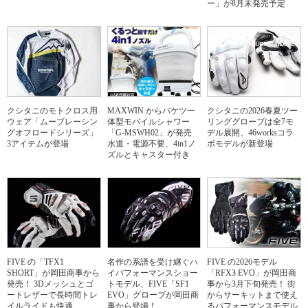
ー」が8月末発売予定
クシタニのモトクロス用
MAXWIN からバケツ一
クシタニの2026春夏ツー
ウェア「ムーブレーシン
体型モバイルシャワー
リンググローブは全7モ
グオフロードシリーズ」
「G-MSWH02」が発売
デル展開、46worksコラ
3アイテムが登場
水道・電源不要、4in1ノ
ボモデルが新登場
ズルとキャスター付き
FIVE の「TFX1
名作の系譜を受け継ぐハ
FIVE の2026モデル
SHORT」が岡田商事から
イパフォーマンスショー
「RFX3 EVO」が岡田商
発売！ 3Dメッシュとゴ
トモデル、FIVE「SF1
事から3月下旬発売！ 街
ートレザーで長時間トレ
EVO」グローブが岡田商
からサーキットまで使え
イルライドも快適
事から登場！
るパフォーマンスモデル