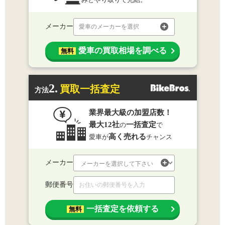
メーカー
愛車のメーカーを選択
愛車の買取相場を調べる
無料
2.
買取一括査定
方法
業界最大級の加盟店数！
最大12社
一括査定
の
で
高く売れる
愛車が
チャンス
メーカー
郵便番号
一括査定を依頼する
無料