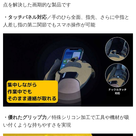
点を解決した画期的な製品です
・タッチパネル対応
／手のひら全面、指先、さらに中指と
人差し指の第二関節でもスマホ操作が可能
・優れたグリップ力
／特殊シリコン加工で工具や機材が吸
い付くような持ちやすさを実現