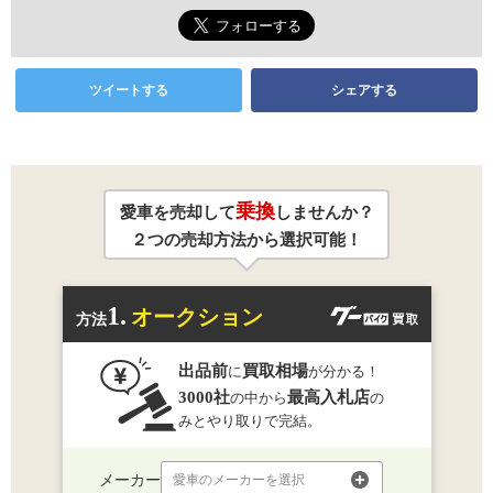
ツイートする
シェアする
乗換
愛車を売却して
しませんか？
２つの売却方法から選択可能！
1.
オークション
方法
出品前
買取相場
に
が分かる！
3000社
最高入札店
の中から
の
みとやり取りで完結。
メーカー
愛車のメーカーを選択