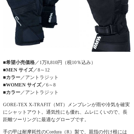
■希望小売価格
／1万8,810円（税10％込み）
■MEN サイズ
／8～12
■カラー
／アントラジット
■WOMEN サイズ
／6～8
■カラー
／アントラジット
GORE-TEX X-TRAFIT（MT）メンブレンが雨や冷気を確実
にシャットアウト。通気性にも優れ、ムレにくいので、長
距離ツーリングに最適なグローブです。
手の甲は耐摩耗性のCordura（R）製で、親指の付け根には