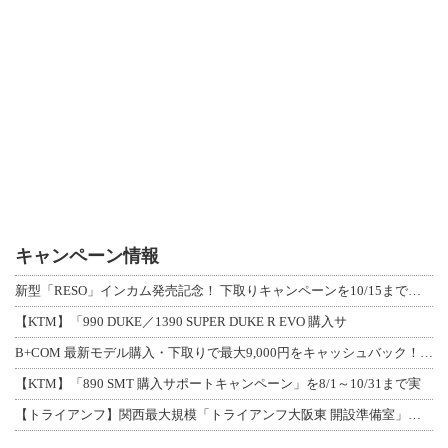
キャンペーン情報
新型「RESO」インカム発売記念！ 下取りキャンペーンを10/15まで延長して開
【KTM】「990 DUKE／1390 SUPER DUKE R EVO 購入サ
B+COM 最新モデル購入・下取りで最大9,000円をキャッシュバック！「B+F
【KTM】「890 SMT 購入サポートキャンペーン」を8/1～10/31まで実
【トライアンフ】関西最大規模「トライアンフ大阪東 開設準備室」がオープン！ 限定