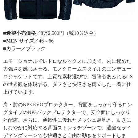
■希望小売価格
／8万2,500円（税10％込み）
■MEN サイズ
／46～66
■カラー
／ブラック
エモーショナルでレトロなルックスに加えて、内に秘めた
力強さを感じさせる、モノクロームスタイルのエンデュー
ロジャケットです。上質な素材選びで、冒険心あふれるGS
の世界観を体現する、タフさと快適さを両立した一着に仕
上げています。
肩・肘のNP3 EVOプロテクター、背面をしっかり守るロン
グタイプのNP3バックプロテクターで、安全面にしっかり
と配慮。さらに、通気性に優れたメッシュ裏地と、動きに
しなやかに対応する背面ストレッチゾーンで、過酷なライ
ディングシーンでも快適さと自由な動きをサポートしま