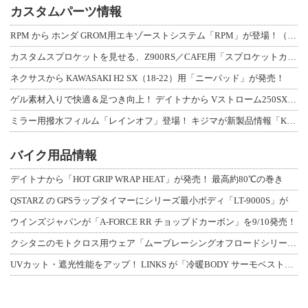
カスタムパーツ情報
RPM から ホンダ GROM用エキゾーストシステム「RPM」が登場！（動画あり
カスタムスプロケットを見せる、Z900RS／CAFE用「スプロケットカバーフルキ
ネクサスから KAWASAKI H2 SX（18-22）用「ニーパッド」が発売！
ゲル素材入りで快適＆足つき向上！ デイトナから Vストローム250SX用「快適ロ
ミラー用撥水フィルム「レインオフ」登場！ キジマが新製品情報「KIJIMA NE
バイク用品情報
デイトナから「HOT GRIP WRAP HEAT」が発売！ 最高約80℃の巻き
QSTARZ の GPSラップタイマーにシリーズ最小ボディ「LT-9000S」が
ウインズジャパンが「A-FORCE RR チョップドカーボン」を9/10発売！
クシタニのモトクロス用ウェア「ムーブレーシングオフロードシリーズ」3アイテムが登
UVカット・遮光性能をアップ！ LINKS が「冷暖BODY サーモベスト」改良