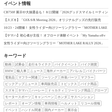
イベント情報
CB750F 展示や大抽選会も！ 8/22開催「2026グッドスマイルミーティン
【スズキ】「GSX-S/R Meeting 2026」オリジナルグッズの先行販売
10/23・24開催！ 女性ライダー向けツーリングラリー「MOTHER LAKE
【ヤマハ】初心者が主役！ オフロード体験イベント「My Yamaha off-r
女性ライダー向けツーリングラリー「MOTHER LAKE RALLY 2026」
キーワード
動画
試乗会
走行＆ライテク
バイクイベント
バイク雑貨
BMW
輸入車
ニュース
海外メーカー
アパレル
バイクパーツ
電装品
マフラー関連
ツーリング
外装パーツ
マフラー
ピックアップニュース
車両販売店
トピックス
バイク用品
スズキ
ヤマハ
ハーレー
ドゥカティ
ツーリング用品
グローブ
モータースポーツ
キャンペーン
ホンダ
サスペンション
レポート
オープン情報
車両情報
ヘルメット
リコール情報
イベント
ハンドル関連
国内メーカー
展示会