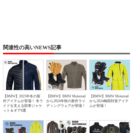
関連性の高いNEWS記事
【BMW】2025年冬の新
【BMW】BMW Motorrad
【BMW】BMW Motorrad
作アイテムが登場！ 冬ラ
から2024年秋の新作ライ
から2024梅雨対策アイテ
イドを支える防寒ジャケ
ディングウェアが登場！
ムが登場！
ット＆ギア8選