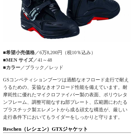
■希望小売価格
／6万8,200円（税10％込み）
■MEN サイズ
／41～48
■カラー
／ブラック／レッド
GSコンペティションブーツは過酷なオフロード走行で耐え
うるための、妥協なきオフロード性能を備えています。耐
摩耗性に優れたマイクロファイバー製の表面、ポリウレタ
ンフレーム、調整可能なすね部プレート、広範囲にわたる
プラスチック製エレメントから成る頑丈な構造が、厳しい
走行条件下においてもライダーをしっかりと守ります。
Reschen（レシェン）GTXジャケット