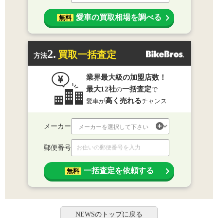
愛車の買取相場を調べる
無料
2.
買取一括査定
方法
業界最大級の加盟店数！
最大12社
一括査定
の
で
高く売れる
愛車が
チャンス
メーカー
郵便番号
一括査定を依頼する
無料
NEWSのトップに戻る