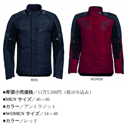
■希望小売価格
／11万5,500円（税10％込み）
■MEN サイズ
／46～66
■カラー
／アントラジット
■WOMEN サイズ
／34～48
■カラー
／レッド