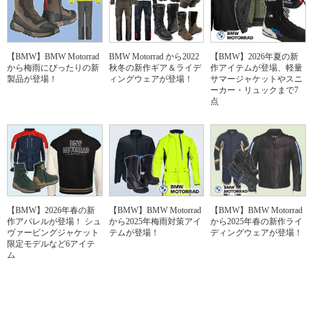
【BMW】BMW Motorrad
BMW Motorrad から2022
【BMW】2026年夏の新
から梅雨にぴったりの新
秋冬の新作ギア＆ライデ
作アイテムが登場、軽量
製品が登場！
ィングウェアが登場！
サマージャケットやスニ
ーカー・リュックまで7
点
【BMW】2026年春の新
【BMW】BMW Motorrad
【BMW】BMW Motorrad
作アパレルが登場！ シュ
から2025年梅雨対策アイ
から2025年春の新作ライ
ヴァービングジャケット
テムが登場！
ディングウェアが登場！
限定モデルなど6アイテ
ム