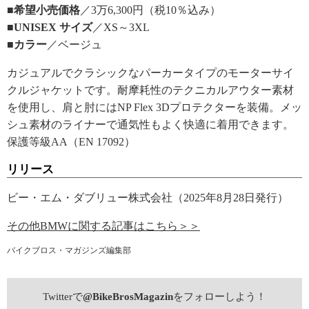
■希望小売価格
／3万6,300円（税10％込み）
■UNISEX サイズ
／XS～3XL
■カラー
／ベージュ
カジュアルでクラシックなパーカータイプのモーターサイ
クルジャケットです。耐摩耗性のテクニカルアウター素材
を使用し、肩と肘にはNP Flex 3Dプロテクターを装備。メッ
シュ素材のライナーで通気性もよく快適に着用できます。
保護等級AA（EN 17092）
リリース
ビー・エム・ダブリュー株式会社（2025年8月28日発行）
その他BMWに関する記事はこちら＞＞
バイクブロス・マガジンズ編集部
Twitterで
@BikeBrosMagazin
をフォローしよう！