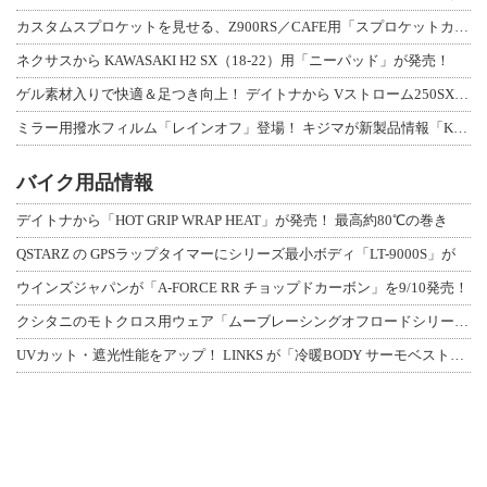
カスタムスプロケットを見せる、Z900RS／CAFE用「スプロケットカバーフルキ
ネクサスから KAWASAKI H2 SX（18-22）用「ニーパッド」が発売！
ゲル素材入りで快適＆足つき向上！ デイトナから Vストローム250SX用「快適ロ
ミラー用撥水フィルム「レインオフ」登場！ キジマが新製品情報「KIJIMA NE
バイク用品情報
デイトナから「HOT GRIP WRAP HEAT」が発売！ 最高約80℃の巻き
QSTARZ の GPSラップタイマーにシリーズ最小ボディ「LT-9000S」が
ウインズジャパンが「A-FORCE RR チョップドカーボン」を9/10発売！
クシタニのモトクロス用ウェア「ムーブレーシングオフロードシリーズ」3アイテムが登
UVカット・遮光性能をアップ！ LINKS が「冷暖BODY サーモベスト」改良