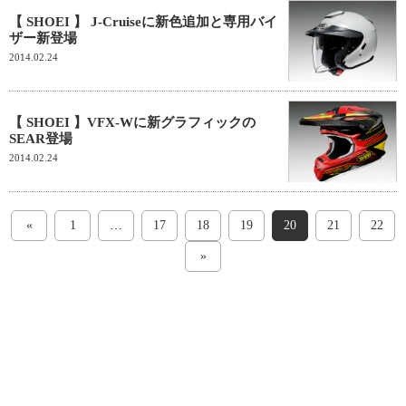
【 SHOEI 】 J-Cruiseに新色追加と専用バイ
ザー新登場
2014.02.24
【 SHOEI 】VFX-Wに新グラフィックの
SEAR登場
2014.02.24
«
1
…
17
18
19
20
21
22
»