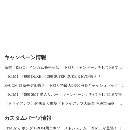
キャンペーン情報
新型「RESO」インカム発売記念！ 下取りキャンペーンを10/15まで延長して開
【KTM】「990 DUKE／1390 SUPER DUKE R EVO 購入サ
B+COM 最新モデル購入・下取りで最大9,000円をキャッシュバック！「B+F
【KTM】「890 SMT 購入サポートキャンペーン」を8/1～10/31まで実
【トライアンフ】関西最大規模「トライアンフ大阪東 開設準備室」がオープン！ 限定
カスタムパーツ情報
RPM から ホンダ GROM用エキゾーストシステム「RPM」が登場！（動画あり