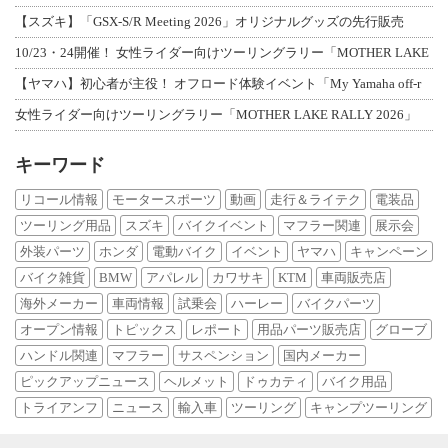
【スズキ】「GSX-S/R Meeting 2026」オリジナルグッズの先行販売
10/23・24開催！ 女性ライダー向けツーリングラリー「MOTHER LAKE
【ヤマハ】初心者が主役！ オフロード体験イベント「My Yamaha off-r
女性ライダー向けツーリングラリー「MOTHER LAKE RALLY 2026」
キーワード
リコール情報
モータースポーツ
動画
走行＆ライテク
電装品
ツーリング用品
スズキ
バイクイベント
マフラー関連
展示会
外装パーツ
ホンダ
電動バイク
イベント
ヤマハ
キャンペーン
バイク雑貨
BMW
アパレル
カワサキ
KTM
車両販売店
海外メーカー
車両情報
試乗会
ハーレー
バイクパーツ
オープン情報
トピックス
レポート
用品パーツ販売店
グローブ
ハンドル関連
マフラー
サスペンション
国内メーカー
ピックアップニュース
ヘルメット
ドゥカティ
バイク用品
トライアンフ
ニュース
輸入車
ツーリング
キャンプツーリング