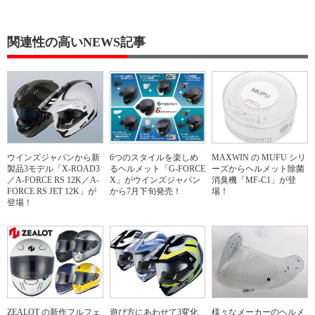
関連性の高いNEWS記事
ウインズジャパンから新
6つのスタイルを楽しめ
MAXWIN の MUFU シリ
製品3モデル「X-ROAD3
るヘルメット「G-FORCE
ーズからヘルメット除菌
／A-FORCE RS 12K／A-
X」がウインズジャパン
消臭機「MF-C1」が登
FORCE RS JET 12K」が
から7月下旬発売！
場！
登場！
ZEALOT の新作フルフェ
遊び方にあわせて3変化
様々なメーカーのヘルメ