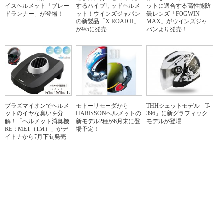
イスヘルメット「ブレー
するハイブリッドヘルメ
ットに適合する高性能防
ドランナー」が登場！
ット！ウインズジャパン
曇レンズ「FOGWIN
の新製品「X-ROAD II」
MAX」がウインズジャ
が9/5に発売
パンより発売！
プラズマイオンでヘルメ
モトーリモーダから
THHジェットモデル「T-
ットのイヤな臭いを分
HARISSONヘルメットの
396」に新グラフィック
解！「ヘルメット消臭機
新モデル2種が6月末に登
モデルが登場
RE：MET（TM）」がデ
場予定！
イトナから7月下旬発売