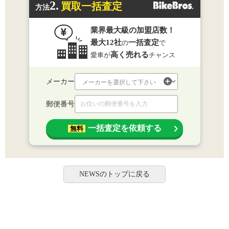
2.
買取一括査定
方法
業界最大級の加盟店数！
最大12社
一括査定
の
で
高く売れる
愛車が
チャンス
メーカー
郵便番号
一括査定を依頼する
無料
NEWSのトップに戻る