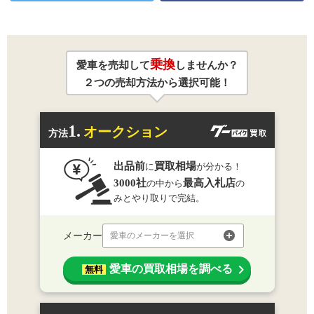
乗換
愛車を売却して
しませんか？
２つの売却方法から選択可能！
1.
オークション
方法
出品前
買取相場
に
が分かる！
3000社
最高入札店
の中から
の
みとやり取りで完結。
メーカー
愛車のメーカーを選択
愛車の買取相場を調べる
無料