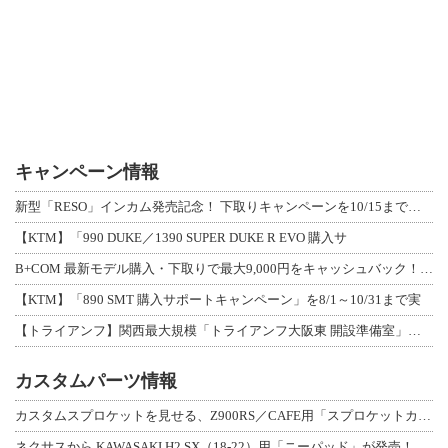
キャンペーン情報
新型「RESO」インカム発売記念！ 下取りキャンペーンを10/15まで延長して開
【KTM】「990 DUKE／1390 SUPER DUKE R EVO 購入サ
B+COM 最新モデル購入・下取りで最大9,000円をキャッシュバック！「B+F
【KTM】「890 SMT 購入サポートキャンペーン」を8/1～10/31まで実
【トライアンフ】関西最大規模「トライアンフ大阪東 開設準備室」がオープン！ 限定
カスタムパーツ情報
カスタムスプロケットを見せる、Z900RS／CAFE用「スプロケットカバーフルキ
ネクサスから KAWASAKI H2 SX（18-22）用「ニーパッド」が発売！