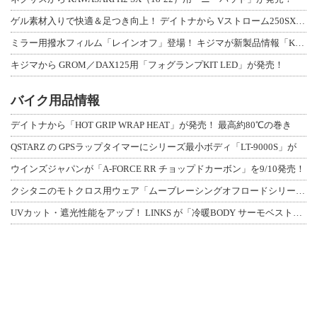
ゲル素材入りで快適＆足つき向上！ デイトナから Vストローム250SX用「快適ロ
ミラー用撥水フィルム「レインオフ」登場！ キジマが新製品情報「KIJIMA NE
キジマから GROM／DAX125用「フォグランプKIT LED」が発売！
バイク用品情報
デイトナから「HOT GRIP WRAP HEAT」が発売！ 最高約80℃の巻き
QSTARZ の GPSラップタイマーにシリーズ最小ボディ「LT-9000S」が
ウインズジャパンが「A-FORCE RR チョップドカーボン」を9/10発売！
クシタニのモトクロス用ウェア「ムーブレーシングオフロードシリーズ」3アイテムが登
UVカット・遮光性能をアップ！ LINKS が「冷暖BODY サーモベスト」改良