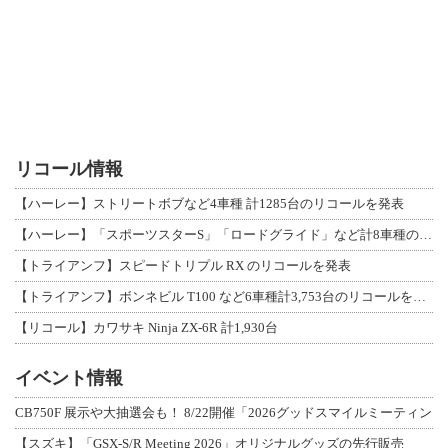
リコール情報
【ハーレー】ストリートボブなど4車種 計1285台のリコールを発表
【ハーレー】「スポーツスターS」「ロードグライド」など計8車種のリコールを発表
【トライアンフ】スピードトリプル RX のリコールを発表
【トライアンフ】ボンネビル T100 など6車種計3,753台のリコールを発表
【リコール】カワサキ Ninja ZX-6R 計1,930台
イベント情報
CB750F 展示や大抽選会も！ 8/22開催「2026グッドスマイルミーティン
【スズキ】「GSX-S/R Meeting 2026」オリジナルグッズの先行販売