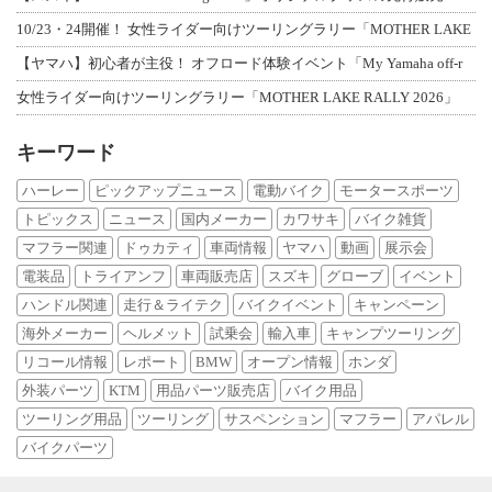
10/23・24開催！ 女性ライダー向けツーリングラリー「MOTHER LAKE
【ヤマハ】初心者が主役！ オフロード体験イベント「My Yamaha off-r
女性ライダー向けツーリングラリー「MOTHER LAKE RALLY 2026」
キーワード
ハーレー
ピックアップニュース
電動バイク
モータースポーツ
トピックス
ニュース
国内メーカー
カワサキ
バイク雑貨
マフラー関連
ドゥカティ
車両情報
ヤマハ
動画
展示会
電装品
トライアンフ
車両販売店
スズキ
グローブ
イベント
ハンドル関連
走行＆ライテク
バイクイベント
キャンペーン
海外メーカー
ヘルメット
試乗会
輸入車
キャンプツーリング
リコール情報
レポート
BMW
オープン情報
ホンダ
外装パーツ
KTM
用品パーツ販売店
バイク用品
ツーリング用品
ツーリング
サスペンション
マフラー
アパレル
バイクパーツ