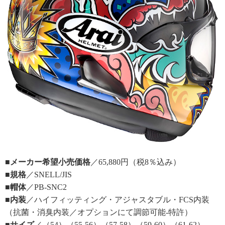
■メーカー希望小売価格
／65,880円（税8％込み）
■規格
／SNELL/JIS
■帽体
／PB-SNC2
■内装
／ハイフィッティング・アジャスタブル・FCS内装
（抗菌・消臭内装／オプションにて調節可能‐特許）
■サイズ
／（54）（55-56）（57-58）（59-60）（61-62）