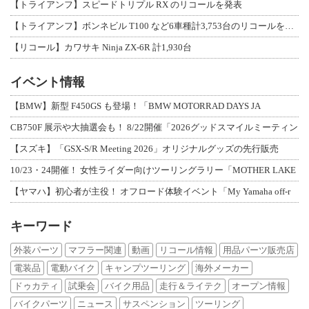
【トライアンフ】スピードトリプル RX のリコールを発表
【トライアンフ】ボンネビル T100 など6車種計3,753台のリコールを発表
【リコール】カワサキ Ninja ZX-6R 計1,930台
イベント情報
【BMW】新型 F450GS も登場！「BMW MOTORRAD DAYS JA
CB750F 展示や大抽選会も！ 8/22開催「2026グッドスマイルミーティン
【スズキ】「GSX-S/R Meeting 2026」オリジナルグッズの先行販売
10/23・24開催！ 女性ライダー向けツーリングラリー「MOTHER LAKE
【ヤマハ】初心者が主役！ オフロード体験イベント「My Yamaha off-r
キーワード
外装パーツ
マフラー関連
動画
リコール情報
用品パーツ販売店
電装品
電動バイク
キャンプツーリング
海外メーカー
ドゥカティ
試乗会
バイク用品
走行＆ライテク
オープン情報
バイクパーツ
ニュース
サスペンション
ツーリング