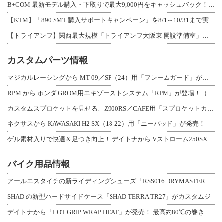
B+COM 最新モデル購入・下取りで最大9,000円をキャッシュバック！「B+F
【KTM】「890 SMT 購入サポートキャンペーン」を8/1～10/31まで実
【トライアンフ】関西最大規模「トライアンフ大阪東 開設準備室」がオープン！ 限定
カスタムパーツ情報
マジカルレーシングから MT-09／SP（24）用「フレームガード」が登場！
RPM から ホンダ GROM用エキゾーストシステム「RPM」が登場！（動画あり
カスタムスプロケットを見せる、Z900RS／CAFE用「スプロケットカバーフルキ
ネクサスから KAWASAKI H2 SX（18-22）用「ニーパッド」が発売！
ゲル素材入りで快適＆足つき向上！ デイトナから Vストローム250SX用「快適ロ
バイク用品情報
アールエスタイチの新ライディングシューズ「RSS016 DRYMASTER スト
SHAD の新型ハードサイドケース「SHAD TERRA TR27」がカスタムジ
デイトナから「HOT GRIP WRAP HEAT」が発売！ 最高約80℃の巻き