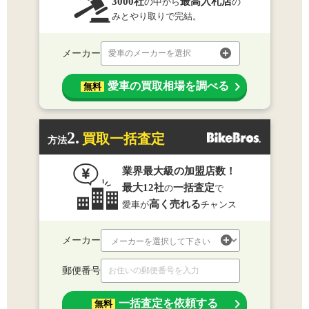
3000社
最高入札店
の中から
の
みとやり取りで完結。
メーカー
愛車のメーカーを選択
愛車の買取相場を調べる
無料
2.
買取一括査定
方法
業界最大級の加盟店数！
最大12社
一括査定
の
で
高く売れる
愛車が
チャンス
メーカー
郵便番号
一括査定を依頼する
無料