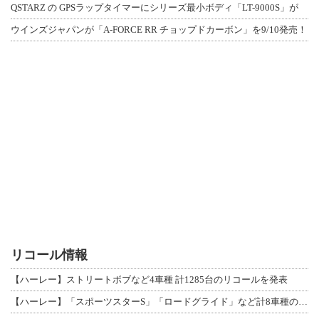
QSTARZ の GPSラップタイマーにシリーズ最小ボディ「LT-9000S」が
ウインズジャパンが「A-FORCE RR チョップドカーボン」を9/10発売！
リコール情報
【ハーレー】ストリートボブなど4車種 計1285台のリコールを発表
【ハーレー】「スポーツスターS」「ロードグライド」など計8車種のリコールを発表