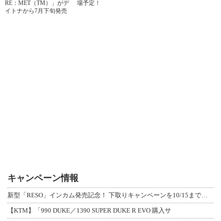
RE：MET（TM）」がデ
場予定！
イトナから7月下旬発売
キャンペーン情報
新型「RESO」インカム発売記念！ 下取りキャンペーンを10/15まで延長して開
【KTM】「990 DUKE／1390 SUPER DUKE R EVO 購入サ