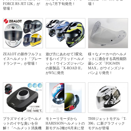
FORCE RS JET 12K」が
から7月下旬発売！
場！
登場！
ZEALOT の新作フルフェ
遊び方にあわせて3変化
様々なメーカーのヘルメ
イスヘルメット「ブレー
するハイブリッドヘルメ
ットに適合する高性能防
ドランナー」が登場！
ット！ウインズジャパン
曇レンズ「FOGWIN
の新製品「X-ROAD II」
MAX」がウインズジャ
が9/5に発売
パンより発売！
プラズマイオンでヘルメ
モトーリモーダから
THHジェットモデル「T-
ットのイヤな臭いを分
HARISSONヘルメットの
396」に新グラフィック
解！「ヘルメット消臭機
新モデル2種が6月末に登
モデルが登場