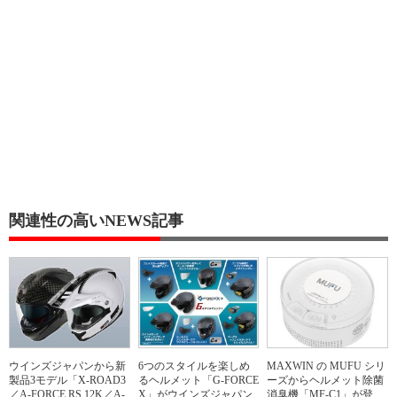
関連性の高いNEWS記事
ウインズジャパンから新
6つのスタイルを楽しめ
MAXWIN の MUFU シリ
製品3モデル「X-ROAD3
るヘルメット「G-FORCE
ーズからヘルメット除菌
／A-FORCE RS 12K／A-
X」がウインズジャパン
消臭機「MF-C1」が登