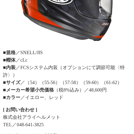
■規格
／SNELL/JIS
■帽体
／cLc
■内装
／FCSシステム内装（オプションにて調節可能〈特
許〉）
■サイズ
／（54）（55-56）（57-58）（59-60）（61-62）
■メーカー希望小売価格
（税8%込み）／48,600円
■カラー
／イエロー、レッド
[ お問い合わせ ]
株式会社アライヘルメット
TEL／048-641-3825