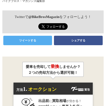
バイクブロス・マガジンズ編集部
Twitterで
@BikeBrosMagazin
をフォローしよう！
ツイートする
シェアする
乗換
愛車を売却して
しませんか？
２つの売却方法から選択可能！
1.
オークション
方法
出品前
買取相場
に
が分かる！