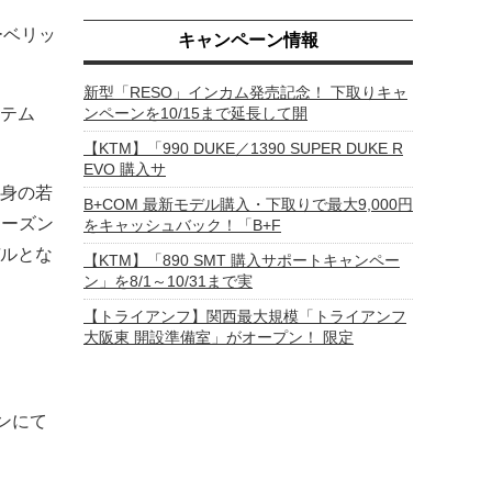
ーベリッ
キャンペーン情報
新型「RESO」インカム発売記念！ 下取りキャ
ンペーンを10/15まで延長して開
テム
【KTM】「990 DUKE／1390 SUPER DUKE R
EVO 購入サ
出身の若
B+COM 最新モデル購入・下取りで最大9,000円
シーズン
をキャッシュバック！「B+F
ルとな
【KTM】「890 SMT 購入サポートキャンペー
ン」を8/1～10/31まで実
【トライアンフ】関西最大規模「トライアンフ
大阪東 開設準備室」がオープン！ 限定
ンにて