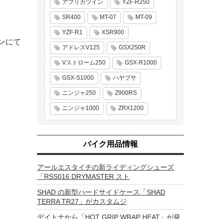
アフリカツイン
YZF-R250
SR400
MT-07
MT-09
YZF-R1
XSR900
ンにて
アドレスV125
GSX250R
Vストローム250
GSX-R1000
GSX-S1000
ハヤブサ
ニンジャ250
Z900RS
ニンジャ1000
ZRX1200
バイク用品情報
アールエスタイチの新ライディングシューズ
「RSS016 DRYMASTER スト
SHAD の新型ハードサイドケース「SHAD
TERRA TR27」がカスタムジ
デイトナから「HOT GRIP WRAP HEAT」が発