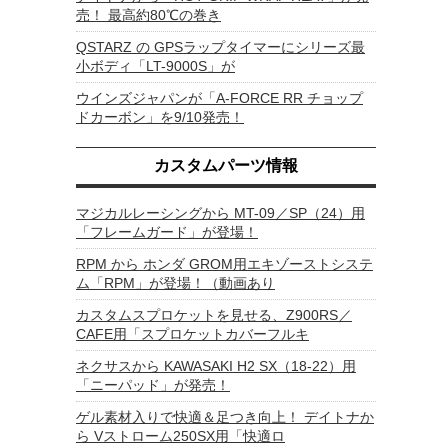
売！ 最高約80℃の巻き
QSTARZ の GPSラップタイマーにシリーズ最
小ボディ「LT-9000S」が
ウインズジャパンが「A-FORCE RR チョップ
ドカーボン」を9/10発売！
カスタムパーツ情報
マジカルレーシングから MT-09／SP（24）用
「フレームガード」が登場！
RPM から ホンダ GROM用エキゾーストシステ
ム「RPM」が登場！（動画あり
カスタムスプロケットを見せる、Z900RS／
CAFE用「スプロケットカバーフルキ
ネクサスから KAWASAKI H2 SX（18-22）用
「ニーパッド」が発売！
ゲル素材入りで快適＆足つき向上！ デイトナか
ら Vストローム250SX用「快適ロ