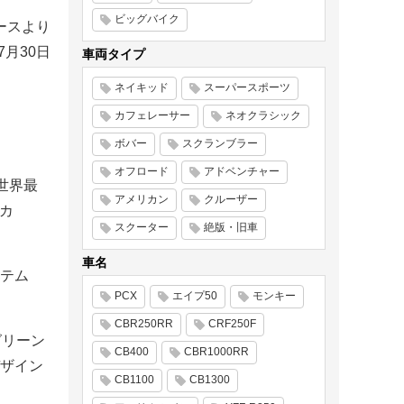
ビッグバイク
ースより
年7月30日
車両タイプ
ネイキッド
スーパースポーツ
カフェレーサー
ネオクラシック
ボバー
スクランブラー
オフロード
アドベンチャー
も世界最
アメリカン
クルーザー
リカ
スクーター
絶版・旧車
車名
テム
PCX
エイプ50
モンキー
CBR250RR
CRF250F
グリーン
CB400
CBR1000RR
ザイン
CB1100
CB1300