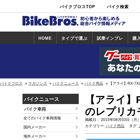
バイクブロスTOP
バイク検索
中古バイ
カタログ検
ショップ検
ク・新車検
索
索
索
HOME
タイプで選ぶ
試乗インプレ
購
スポーツ＆ネ
原付＆ミニバ
アメリカン＆
ビッグスクー
オフロード
試乗インプレ
ホンダ
ヤマハ
スズキ
カワサキ
ハーレー
BMW
トライアンフ
ドゥカティ
購
ホ
ヤ
ス
カ
イキッド
イク
クルーザー
ター
一覧
一
バイクブロス
マガジンズ
バイクニュース
バイク用品
【アライ】RX-
【アライ】
バイクニュース
のレプリカ
バイク車両
全てのバイク車両情報
掲載日： 2015年08月03日（月）
カテゴリー:
バイク用品
タグ:
国内メーカー
海外メーカー