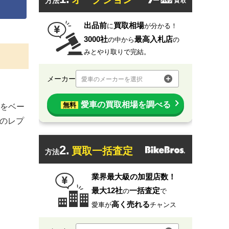
方法
出品前
買取相場
に
が分かる！
3000社
最高入札店
の中から
の
みとやり取りで完結。
メーカー
愛車のメーカーを選択
愛車の買取相場を調べる
無料
」をベー
手のレプ
2.
買取一括査定
方法
業界最大級の加盟店数！
最大12社
一括査定
の
で
高く売れる
愛車が
チャンス