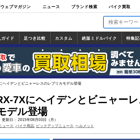
ウェブマガジン
ニュース
ブランド検索
バイク買取
バイクブロス・
原付＆ミニバイ
スポーツ＆ネイ
アメリカン＆ツ
ビッグスクータ
オフロード
バージンハーレ
バージンBMW
バージンドゥカ
バージントライ
ニュース
車両情報
イベント
キャンペ
トピック
バイク用
バイクパ
書籍・
サポート
お知らせ
ブランドを検
ブランドボイ
バイク買取
マガジンズ
ク
キッド
アラー
ー
ー
ティ
アンフ
TOP
ーン
ス
品
ーツ
DVD
索
ス
入ガイド
足つき比較
カスタム
絶版ミドルバイク
特集記
入ガイド
ンダ
マハ
ズキ
ワサキ
カスタム
ホンダ
ヤマハ
スズキ
カワサキ
道の駅調査隊
ツーリング情報局
日本の道50選
国道めぐり
林道ツーリング
絶版ミドルバイク
ホンダ
ヤマハ
スズキ
カワサキ
覧
一覧
一覧
7Xにヘイデンとビニャーレスのレプリカモデル登場
RX-7Xにヘイデンとビニャーレ
モデル登場
 更新日： 2015年08月03日（月）
ニュース
,
バイク用品
,
ピックアップニュース
,
ヘルメット