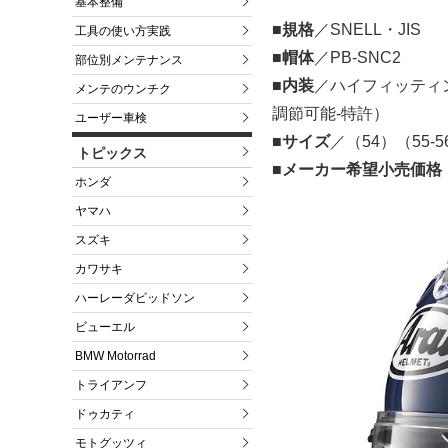
基本整備
■規格
／SNELL・JIS
工具の使い方実践
■帽体
／PB-SNC2
部位別メンテナンス
■内装
／ハイフィッティ
メンテのウンチク
調節可能‐特許）
ユーザー車検
■サイズ
／（54）（55-5
トピックス
■メーカー希望小売価格
ホンダ
ヤマハ
スズキ
カワサキ
ハーレーダビッドソン
ビューエル
BMW Motorrad
トライアンフ
ドゥカティ
モトグッツィ