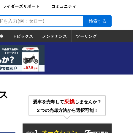
ライダーズサポート
コミュニティ
ライダーズサポート
バイク輸送
バイクガレージライ
バイク車両保険
ロードサービス
バイク試乗
コミュニティ
日記
ツーリング
カスタム
TOP
フ
TOP
事
トピックス
メンテナンス
ツーリング
トピックス
ホンダ
ヤマハ
スズキ
カワサキ
ハーレーダ
BMW
ドゥカティ
トライアン
メンテナンス
基本整備
部位別メンテ
工具の使い方
ツール100選
メンテのうん
一覧
ビッドソン
フ
一覧
ちく
ス
乗換
愛車を売却して
しませんか？
２つの売却方法から選択可能！
1.
オークション