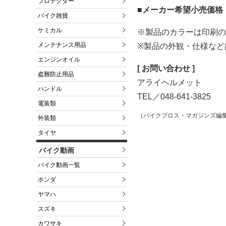
プロテクター
■メーカー希望小売価格
バイク雑貨
ケミカル
※製品のカラーは印刷
メンテナンス用品
※製品の外観・仕様など
エンジンオイル
[ お問い合わせ ]
盗難防止用品
アライヘルメット
ハンドル
TEL／048-641-3825
電装類
（バイクブロス・マガジンズ編
外装類
タイヤ
バイク動画
バイク動画一覧
ホンダ
ヤマハ
スズキ
カワサキ