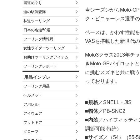
国道めぐり
今シーズンからMoto
道の駅調査隊
ク・ビニャーレス選手の
林道ツーリング
日本の名道50選
ベースは、かわす性能を
ツーリング情報局
VASを搭載した新世代の
女性ライダーツーリング
Moto3クラス2013
お助けツーリングアイテム
きMoto-GPパイロッ
ツーリングレポート
に挑むスズキと共に戦う
用品インプレ
っております。
ツーリング用品
ヘルメット
■規格
／SNELL・JIS
アパレル
■帽体
／PB-SNC2
アイウェア
■内装
／ハイフィッティ
フットギア
調節可能‐特許）
グローブ
■サイズ
／（54）（55-5