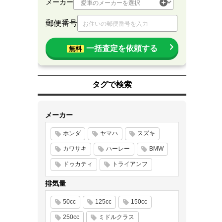
メーカー
郵便番号
一括査定を依頼する
無料
タグで検索
メーカー
ホンダ
ヤマハ
スズキ
カワサキ
ハーレー
BMW
ドゥカティ
トライアンフ
排気量
50cc
125cc
150cc
250cc
ミドルクラス