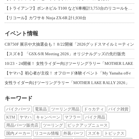
【トライアンフ】ボンネビル T100 など6車種計3,753台のリコールを発表
【リコール】カワサキ Ninja ZX-6R 計1,930台
イベント情報
CB750F 展示や大抽選会も！ 8/22開催「2026グッドスマイルミーティン
【スズキ】「GSX-S/R Meeting 2026」オリジナルグッズの先行販売
10/23・24開催！ 女性ライダー向けツーリングラリー「MOTHER LAKE
【ヤマハ】初心者が主役！ オフロード体験イベント「My Yamaha off-r
女性ライダー向けツーリングラリー「MOTHER LAKE RALLY 2026」
キーワード
バイクパーツ
電装品
ツーリング用品
ドゥカティ
バイク雑貨
KTM
ヤマハ
キャンペーン
マフラー
バイク用品
用品パーツ販売店
ツーリング
ピックアップニュース
国内メーカー
リコール情報
外装パーツ
スズキ
トピックス