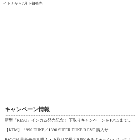
イトナから7月下旬発売
キャンペーン情報
新型「RESO」インカム発売記念！ 下取りキャンペーンを10/15まで延長して開
【KTM】「990 DUKE／1390 SUPER DUKE R EVO 購入サ
B+COM 最新モデル購入・下取りで最大9,000円をキャッシュバック！「B+F