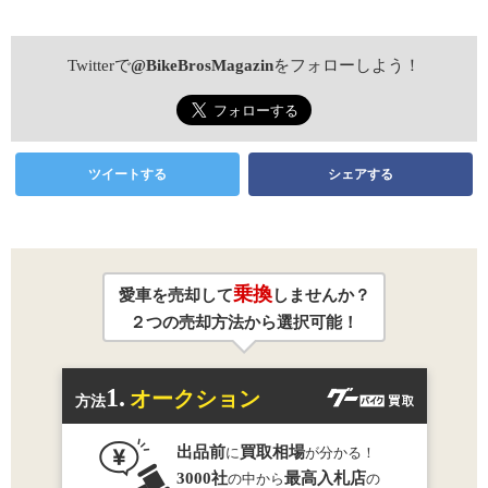
Twitterで
@BikeBrosMagazin
をフォローしよう！
ツイートする
シェアする
乗換
愛車を売却して
しませんか？
２つの売却方法から選択可能！
1.
オークション
方法
出品前
買取相場
に
が分かる！
3000社
最高入札店
の中から
の