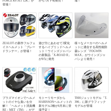
FORCE RS JET 12K」が
から7月下旬発売！
場！
登場！
ZEALOT の新作フルフェ
遊び方にあわせて3変化
様々なメーカーのヘルメ
イスヘルメット「ブレー
するハイブリッドヘルメ
ットに適合する高性能防
ドランナー」が登場！
ット！ウインズジャパン
曇レンズ「FOGWIN
の新製品「X-ROAD II」
MAX」がウインズジャ
が9/5に発売
パンより発売！
プラズマイオンでヘルメ
モトーリモーダから
THHジェットモデル「T-
ットのイヤな臭いを分
HARISSONヘルメットの
396」に新グラフィック
解！「ヘルメット消臭機
新モデル2種が6月末に登
モデルが登場
RE：MET（TM）」がデ
場予定！