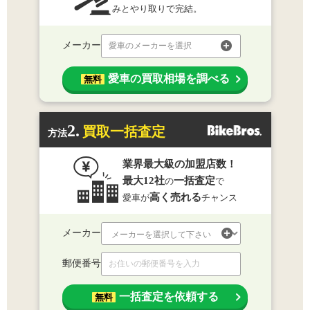
みとやり取りで完結。
メーカー
愛車のメーカーを選択
愛車の買取相場を調べる
無料
2.
買取一括査定
方法
業界最大級の加盟店数！
最大12社
一括査定
の
で
高く売れる
愛車が
チャンス
メーカー
郵便番号
一括査定を依頼する
無料