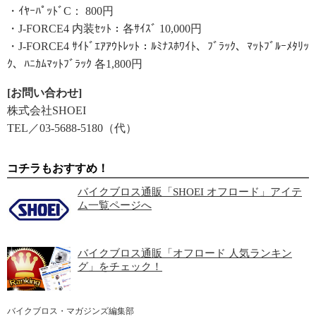
・ｲﾔｰﾊﾟｯﾄﾞC： 800円
・J-FORCE4 内装ｾｯﾄ：各ｻｲｽﾞ 10,000円
・J-FORCE4 ｻｲﾄﾞｴｱｱｳﾄﾚｯﾄ：ﾙﾐﾅｽﾎﾜｲﾄ、ﾌﾞﾗｯｸ、ﾏｯﾄﾌﾞﾙｰﾒﾀﾘｯ
ｸ、ﾊﾆｶﾑﾏｯﾄﾌﾞﾗｯｸ 各1,800円
[お問い合わせ]
株式会社SHOEI
TEL／03-5688-5180（代）
コチラもおすすめ！
バイクブロス通販「SHOEI オフロード」アイテ
ム一覧ページへ
バイクブロス通販「オフロード 人気ランキン
グ」をチェック！
バイクブロス・マガジンズ編集部