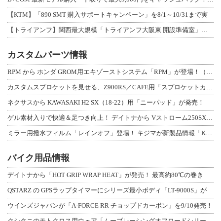
【KTM】「890 SMT 購入サポートキャンペーン」を8/1～10/31まで実
【トライアンフ】関西最大規模「トライアンフ大阪東 開設準備室」がオープン！ 限定
カスタムパーツ情報
RPM から ホンダ GROM用エキゾーストシステム「RPM」が登場！（動画あり
カスタムスプロケットを見せる、Z900RS／CAFE用「スプロケットカバーフルキ
ネクサスから KAWASAKI H2 SX（18-22）用「ニーパッド」が発売！
ゲル素材入りで快適＆足つき向上！ デイトナから Vストローム250SX用「快適ロ
ミラー用撥水フィルム「レインオフ」登場！ キジマが新製品情報「KIJIMA NE
バイク用品情報
デイトナから「HOT GRIP WRAP HEAT」が発売！ 最高約80℃の巻き
QSTARZ の GPSラップタイマーにシリーズ最小ボディ「LT-9000S」が
ウインズジャパンが「A-FORCE RR チョップドカーボン」を9/10発売！
クシタニのモトクロス用ウェア「ムーブレーシングオフロードシリーズ」3アイテムが登