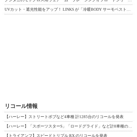
UVカット・遮光性能をアップ！ LINKS が「冷暖BODY サーモベスト」改良
リコール情報
【ハーレー】ストリートボブなど4車種 計1285台のリコールを発表
【ハーレー】「スポーツスターS」「ロードグライド」など計8車種のリコールを発表
【トライアンフ】スピードトリプル RX のリコールを発表