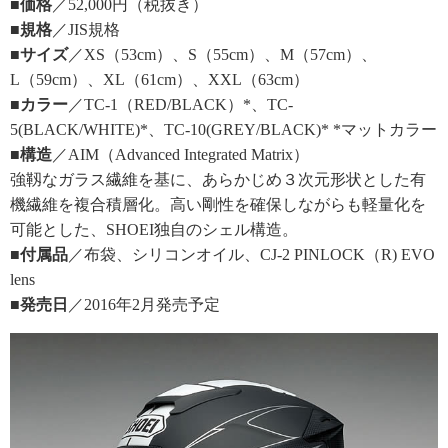
■価格
／52,000円（税抜き）
■規格
／JIS規格
■サイズ
／XS（53cm）、S（55cm）、M（57cm）、
L（59cm）、XL（61cm）、XXL（63cm）
■カラー
／TC-1（RED/BLACK）*、TC-
5(BLACK/WHITE)*、TC-10(GREY/BLACK)* *マットカラー
■構造
／AIM（Advanced Integrated Matrix）
強靱なガラス繊維を基に、あらかじめ３次元形状とした有
機繊維を複合積層化。高い剛性を確保しながらも軽量化を
可能とした、SHOEI独自のシェル構造。
■付属品
／布袋、シリコンオイル、CJ-2 PINLOCK（R) EVO
lens
■発売日
／2016年2月発売予定