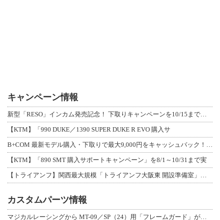
キャンペーン情報
新型「RESO」インカム発売記念！ 下取りキャンペーンを10/15まで延長して開
【KTM】「990 DUKE／1390 SUPER DUKE R EVO 購入サ
B+COM 最新モデル購入・下取りで最大9,000円をキャッシュバック！「B+F
【KTM】「890 SMT 購入サポートキャンペーン」を8/1～10/31まで実
【トライアンフ】関西最大規模「トライアンフ大阪東 開設準備室」がオープン！ 限定
カスタムパーツ情報
マジカルレーシングから MT-09／SP（24）用「フレームガード」が登場！