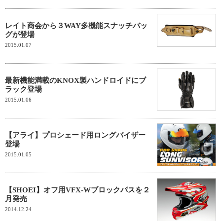
レイト商会から３WAY多機能スナッチバッ
グが登場
2015.01.07
最新機能満載のKNOX製ハンドロイドにブ
ラック登場
2015.01.06
【アライ】プロシェード用ロングバイザー
登場
2015.01.05
【SHOEI】オフ用VFX-Wブロックパスを２
月発売
2014.12.24