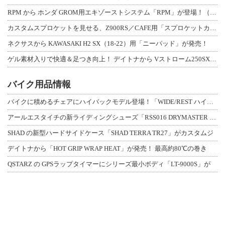
RPM から ホンダ GROM用エキゾーストシステム「RPM」が登場！（動画あり
カスタムスプロケットを見せる、Z900RS／CAFE用「スプロケットカバーフルキ
ネクサスから KAWASAKI H2 SX（18-22）用「ニーパッド」が発売！
ゲル素材入りで快適＆足つき向上！ デイトナから Vストローム250SX用「快適ロ
バイク用品情報
バイクに積めるチェアにハイバックモデル登場！「WIDE/REST ハイバックチェ
アールエスタイチの新ライディングシューズ「RSS016 DRYMASTER スト
SHAD の新型ハードサイドケース「SHAD TERRA TR27」がカスタムジ
デイトナから「HOT GRIP WRAP HEAT」が発売！ 最高約80℃の巻き
QSTARZ の GPSラップタイマーにシリーズ最小ボディ「LT-9000S」が