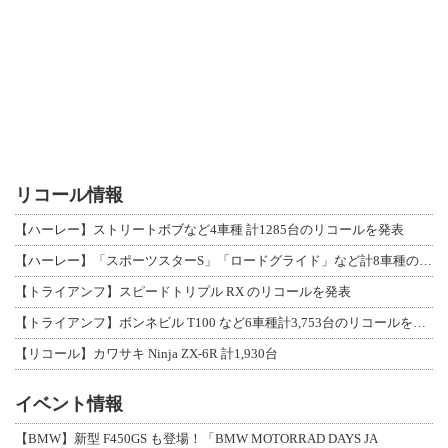
リコール情報
【ハーレー】ストリートボブなど4車種 計1285台のリコールを発表
【ハーレー】「スポーツスターS」「ロードグライド」など計8車種のリコールを発表
【トライアンフ】スピードトリプル RX のリコールを発表
【トライアンフ】ボンネビル T100 など6車種計3,753台のリコールを発表
【リコール】カワサキ Ninja ZX-6R 計1,930台
イベント情報
【BMW】新型 F450GS も登場！「BMW MOTORRAD DAYS JA