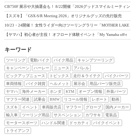
CB750F 展示や大抽選会も！ 8/22開催「2026グッドスマイルミーティン
【スズキ】「GSX-S/R Meeting 2026」オリジナルグッズの先行販売
10/23・24開催！ 女性ライダー向けツーリングラリー「MOTHER LAKE
【ヤマハ】初心者が主役！ オフロード体験イベント「My Yamaha off-r
キーワード
ツーリング
電動バイク
バイク用品
キャンプツーリング
キャンペーン
ハーレー
ニュース
アパレル
ピックアップニュース
トピックス
走行＆ライテク
バイクパーツ
車両情報
バイク雑貨
ヘルメット
展示会
用品パーツ販売店
ヤマハ
海外メーカー
ホンダ
KTM
オープン情報
外装パーツ
マフラー関連
試乗会
BMW
リコール情報
レポート
動画
スズキ
イベント
車両販売店
マフラー
グローブ
国内メーカー
輸入車
ツーリング用品
サスペンション
カワサキ
電装品
モータースポーツ
ハンドル関連
ドゥカティ
バイクイベント
トライアンフ