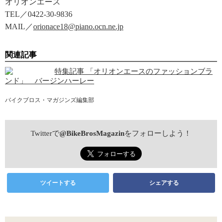
オリオンエース
TEL／0422-30-9836
MAIL／
orionace18@piano.ocn.ne.jp
関連記事
特集記事 「オリオンエースのファッションブラ
ンド」 バージンハーレー
バイクブロス・マガジンズ編集部
Twitterで
@BikeBrosMagazin
をフォローしよう！
ツイートする
シェアする