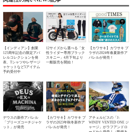
【インディアン】創業
12サイズから選べる「女
【カワサキ】カワサキ プ
125周年記念の限定アパ
性ライダー専用ブラック
ラザの2024年春夏新作ア
レルコレクションを発
スキニー」4月下旬より
パレルが発売！
表、Tシャツやレザージ
一般販売を開始！
ャケットなど5アイテム
予約受付中
デウスの新作アパレル
【カワサキ】カワサキ プ
アチェルビスの「J-
「ブリーズコーチジャケ
ラザの2023年秋冬新作ア
WINDY VENTED ONE ジ
ット」が発売
パレルが発売！
ャージ」がラフアンドロ
ードから発売！（動画あ