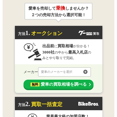
乗換
愛車を売却して
しませんか？
２つの売却方法から選択可能！
1.
オークション
方法
出品前
買取相場
に
が分かる！
3000社
最高入札店
の中から
の
みとやり取りで完結。
メーカー
愛車のメーカーを選択
愛車の買取相場を調べる
無料
2.
買取一括査定
方法
業界最大級の加盟店数！