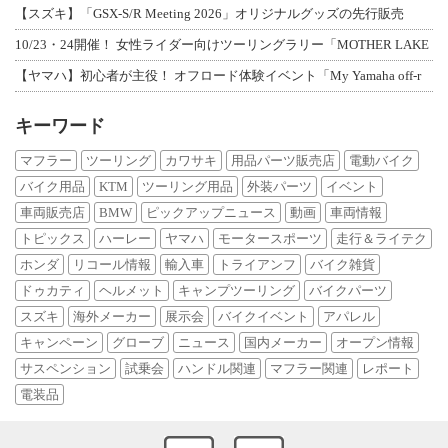
【スズキ】「GSX-S/R Meeting 2026」オリジナルグッズの先行販売
10/23・24開催！ 女性ライダー向けツーリングラリー「MOTHER LAKE
【ヤマハ】初心者が主役！ オフロード体験イベント「My Yamaha off-r
キーワード
マフラー
ツーリング
カワサキ
用品パーツ販売店
電動バイク
バイク用品
KTM
ツーリング用品
外装パーツ
イベント
車両販売店
BMW
ピックアップニュース
動画
車両情報
トピックス
ハーレー
ヤマハ
モータースポーツ
走行＆ライテク
ホンダ
リコール情報
輸入車
トライアンフ
バイク雑貨
ドゥカティ
ヘルメット
キャンプツーリング
バイクパーツ
スズキ
海外メーカー
展示会
バイクイベント
アパレル
キャンペーン
グローブ
ニュース
国内メーカー
オープン情報
サスペンション
試乗会
ハンドル関連
マフラー関連
レポート
電装品