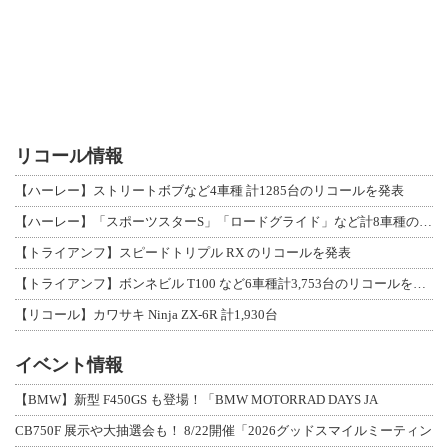
リコール情報
【ハーレー】ストリートボブなど4車種 計1285台のリコールを発表
【ハーレー】「スポーツスターS」「ロードグライド」など計8車種のリコールを発表
【トライアンフ】スピードトリプル RX のリコールを発表
【トライアンフ】ボンネビル T100 など6車種計3,753台のリコールを発表
【リコール】カワサキ Ninja ZX-6R 計1,930台
イベント情報
【BMW】新型 F450GS も登場！「BMW MOTORRAD DAYS JA
CB750F 展示や大抽選会も！ 8/22開催「2026グッドスマイルミーティン