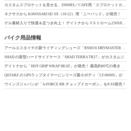
カスタムスプロケットを見せる、Z900RS／CAFE用「スプロケットカバーフルキ
ネクサスから KAWASAKI H2 SX（18-22）用「ニーパッド」が発売！
ゲル素材入りで快適＆足つき向上！ デイトナから Vストローム250SX用「快適ロ
バイク用品情報
アールエスタイチの新ライディングシューズ「RSS016 DRYMASTER スト
SHAD の新型ハードサイドケース「SHAD TERRA TR27」がカスタムジ
デイトナから「HOT GRIP WRAP HEAT」が発売！ 最高約80℃の巻き
QSTARZ の GPSラップタイマーにシリーズ最小ボディ「LT-9000S」が
ウインズジャパンが「A-FORCE RR チョップドカーボン」を9/10発売！