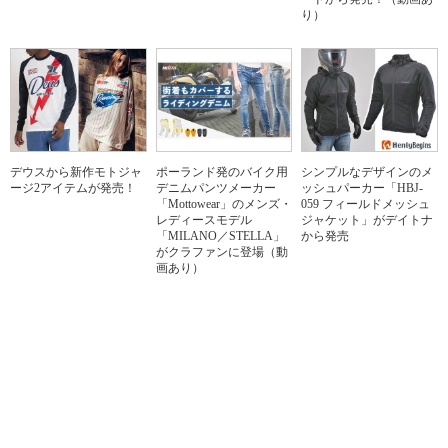
り）
デウスから新作モトジャ
ポーランド発のバイク用
シンプルなデザインのメ
ージ2アイテムが発売！
デニムパンツメーカー
ッシュパーカー「HBJ-
「Mottowear」のメンズ・
059 フィールドメッシュ
レディースモデル
ジャケット」がデイトナ
「MILANO／STELLA」
から発売
がクラファンに登場（動
画あり）