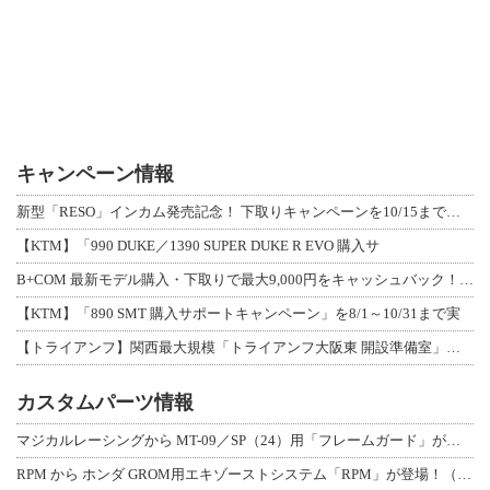
キャンペーン情報
新型「RESO」インカム発売記念！ 下取りキャンペーンを10/15まで延長して開
【KTM】「990 DUKE／1390 SUPER DUKE R EVO 購入サ
B+COM 最新モデル購入・下取りで最大9,000円をキャッシュバック！「B+F
【KTM】「890 SMT 購入サポートキャンペーン」を8/1～10/31まで実
【トライアンフ】関西最大規模「トライアンフ大阪東 開設準備室」がオープン！ 限定
カスタムパーツ情報
マジカルレーシングから MT-09／SP（24）用「フレームガード」が登場！
RPM から ホンダ GROM用エキゾーストシステム「RPM」が登場！（動画あり