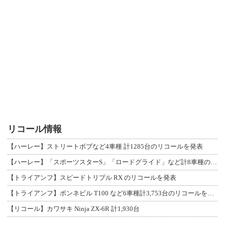
リコール情報
【ハーレー】ストリートボブなど4車種 計1285台のリコールを発表
【ハーレー】「スポーツスターS」「ロードグライド」など計8車種のリコールを発表
【トライアンフ】スピードトリプル RX のリコールを発表
【トライアンフ】ボンネビル T100 など6車種計3,753台のリコールを発表
【リコール】カワサキ Ninja ZX-6R 計1,930台