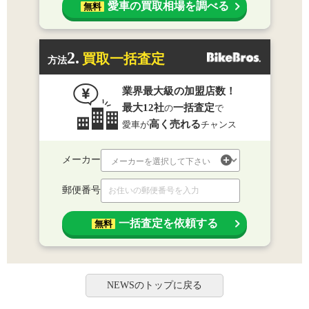
愛車の買取相場を調べる
無料
2.
買取一括査定
方法
業界最大級の加盟店数！
最大12社
一括査定
の
で
高く売れる
愛車が
チャンス
メーカー
郵便番号
一括査定を依頼する
無料
NEWSのトップに戻る