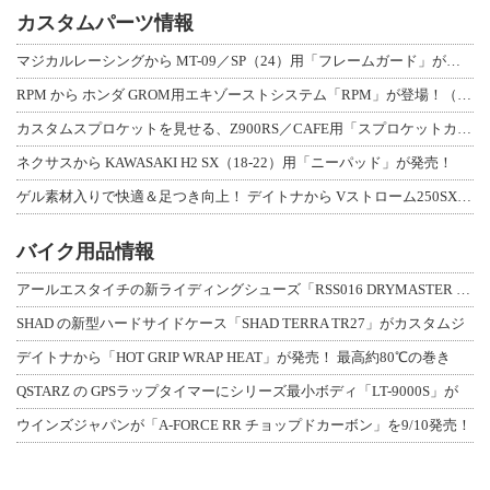
カスタムパーツ情報
マジカルレーシングから MT-09／SP（24）用「フレームガード」が登場！
RPM から ホンダ GROM用エキゾーストシステム「RPM」が登場！（動画あり
カスタムスプロケットを見せる、Z900RS／CAFE用「スプロケットカバーフルキ
ネクサスから KAWASAKI H2 SX（18-22）用「ニーパッド」が発売！
ゲル素材入りで快適＆足つき向上！ デイトナから Vストローム250SX用「快適ロ
バイク用品情報
アールエスタイチの新ライディングシューズ「RSS016 DRYMASTER スト
SHAD の新型ハードサイドケース「SHAD TERRA TR27」がカスタムジ
デイトナから「HOT GRIP WRAP HEAT」が発売！ 最高約80℃の巻き
QSTARZ の GPSラップタイマーにシリーズ最小ボディ「LT-9000S」が
ウインズジャパンが「A-FORCE RR チョップドカーボン」を9/10発売！