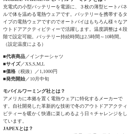
充電式の小型バッテリーを電源に、３枚の薄型ヒートパネ
ルで体を温める電熱ウェアです。バッテリーを携帯するタ
イプの電熱ウェアですのでオートバイはもちろん様々なア
ウトドアアクティビティーで活躍します。温度調整は４段
階で設定可能。バッテリー持続時間は2.5時間～10時間。
（設定温度による）
■代表商品
／インナーシャツ
■サイズ
／XS,S,M,L
■価格
（税抜）／1,1000円
■発売開始
／10月中旬
モバイルワーミング社とは？
アメリカに本拠を置く電熱ウェアに特化するメーカーで
す。自社開発した革新的な技術で冬のアウトドアアクティ
ビティーを暖かく快適に楽しめるよう日々チャレンジをし
ています。
JAPEXとは？