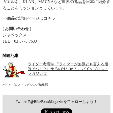
ガエルネ、KLAN、MACNAなど世界の逸品を日本に紹介す
ることをミッションとしています。
>>商品の詳細ページはコチラ
[ お問い合わせ ]
ジャペックス
TEL／03-3773-7633
関連記事
ライダー考現学 「ライダーが無謀とも言える服
装でバイクに乗るのはなぜ？」 バイクブロス・
マガジンズ
バイクブロス・マガジンズ編集部
Twitterで
@BikeBrosMagazin
をフォローしよう！