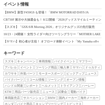
イベント情報
【BMW】新型 F450GS も登場！「BMW MOTORRAD DAYS JA
CB750F 展示や大抽選会も！ 8/22開催「2026グッドスマイルミーティン
【スズキ】「GSX-S/R Meeting 2026」オリジナルグッズの先行販売
10/23・24開催！ 女性ライダー向けツーリングラリー「MOTHER LAKE
【ヤマハ】初心者が主役！ オフロード体験イベント「My Yamaha off-r
キーワード
スズキ
キャンペーン
車両情報
バイクイベント
マフラー
アパレル
イベント
ツーリング用品
輸入車
ヤマハ
ドゥカティ
カワサキ
外装パーツ
モータースポーツ
ピックアップニュース
バイクパーツ
リコール情報
ツーリング
オープン情報
ハンドル関連
レポート
ヘルメット
トライアンフ
ハーレー
KTM
用品パーツ販売店
ニュース
試乗会
電動バイク
車両販売店
サスペンション
BMW
国内メーカー
海外メーカー
ホンダ
バイク用品
キャンプツーリング
トピックス