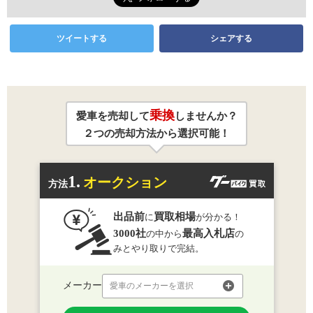
ツイートする
シェアする
乗換
愛車を売却して
しませんか？
２つの売却方法から選択可能！
1.
オークション
方法
出品前
買取相場
に
が分かる！
3000社
最高入札店
の中から
の
みとやり取りで完結。
メーカー
愛車のメーカーを選択