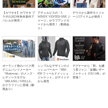
【カワサキ】カワサキ プ
アチェルビスの「J-
デウスから新作モトジャ
ラザの2023年秋冬新作ア
WINDY VENTED ONE ジ
ージ2アイテムが発売！
パレルが発売！
ャージ」がラフアンドロ
ードから発売！（動画あ
り）
ポーランド発のバイク用
シンプルなデザインのメ
デグナーから「和」を纏
デニムパンツメーカー
ッシュパーカー「HBJ-
う革ジャン「金襴レザー
「Mottowear」のメンズ・
059 フィールドメッシュ
ジャケット 21SJ-14K」が
レディースモデル
ジャケット」がデイトナ
登場！
「MILANO／STELLA」
から発売
がクラファンに登場（動
画あり）