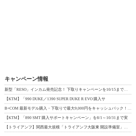
キャンペーン情報
新型「RESO」インカム発売記念！ 下取りキャンペーンを10/15まで延長して開
【KTM】「990 DUKE／1390 SUPER DUKE R EVO 購入サ
B+COM 最新モデル購入・下取りで最大9,000円をキャッシュバック！「B+F
【KTM】「890 SMT 購入サポートキャンペーン」を8/1～10/31まで実
【トライアンフ】関西最大規模「トライアンフ大阪東 開設準備室」がオープン！ 限定