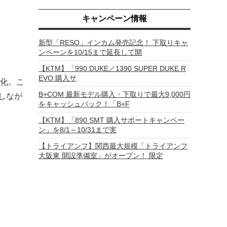
キャンペーン情報
新型「RESO」インカム発売記念！ 下取りキャ
ンペーンを10/15まで延長して開
【KTM】「990 DUKE／1390 SUPER DUKE R
EVO 購入サ
化。こ
B+COM 最新モデル購入・下取りで最大9,000円
しなが
をキャッシュバック！「B+F
【KTM】「890 SMT 購入サポートキャンペー
ン」を8/1～10/31まで実
【トライアンフ】関西最大規模「トライアンフ
大阪東 開設準備室」がオープン！ 限定