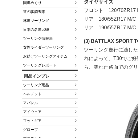
タイヤサイズ
国道めぐり
フロント 120/70ZR17 M
道の駅調査隊
リア 180/55ZR17 M/C 
林道ツーリング
リア 190/55ZR17 M/C 
日本の名道50選
ツーリング情報局
(3) BATTLAX SPORT 
女性ライダーツーリング
ツーリング走行に適した
お助けツーリングアイテム
れによって、T30でご
ツーリングレポート
ら、濡れた路面でのグリ
用品インプレ
ツーリング用品
ヘルメット
アパレル
アイウェア
フットギア
グローブ