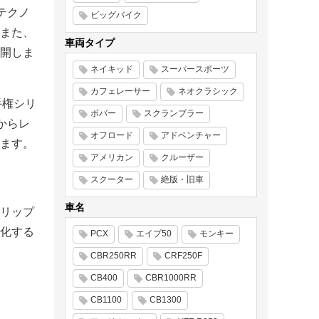
テクノ
ビッグバイク
。また、
車両タイプ
開しま
ネイキッド
スーパースポーツ
カフェレーサー
ネオクラシック
手権シリ
ボバー
スクランブラー
からレ
オフロード
アドベンチャー
ます。
アメリカン
クルーザー
スクーター
絶版・旧車
車名
リップ
化する
PCX
エイプ50
モンキー
CBR250RR
CRF250F
CB400
CBR1000RR
CB1100
CB1300