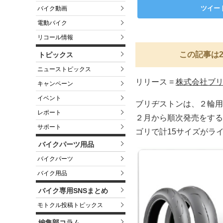
ツイー
バイク動画
電動バイク
リコール情報
この記事は2
トピックス
ニューストピックス
リリース =
株式会社ブ
キャンペーン
イベント
ブリヂストンは、２輪用タ
レポート
２月から順次発売をする
サポート
ゴリで計15サイズがラ
バイクパーツ用品
バイクパーツ
バイク用品
バイク専用SNSまとめ
モトクル投稿トピックス
編集部コラム