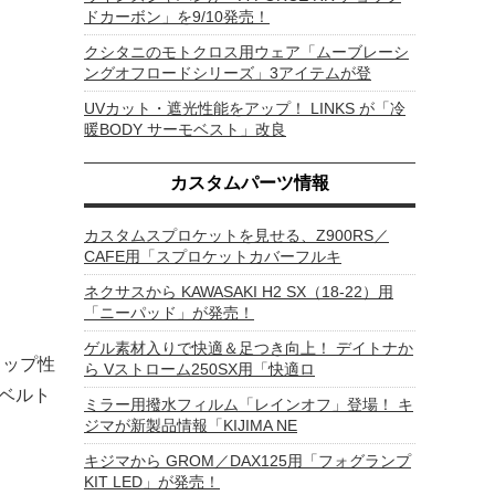
ドカーボン」を9/10発売！
クシタニのモトクロス用ウェア「ムーブレーシ
ングオフロードシリーズ」3アイテムが登
UVカット・遮光性能をアップ！ LINKS が「冷
暖BODY サーモベスト」改良
カスタムパーツ情報
カスタムスプロケットを見せる、Z900RS／
CAFE用「スプロケットカバーフルキ
ネクサスから KAWASAKI H2 SX（18-22）用
「ニーパッド」が発売！
ゲル素材入りで快適＆足つき向上！ デイトナか
リップ性
ら Vストローム250SX用「快適ロ
Pベルト
ミラー用撥水フィルム「レインオフ」登場！ キ
ジマが新製品情報「KIJIMA NE
キジマから GROM／DAX125用「フォグランプ
KIT LED」が発売！