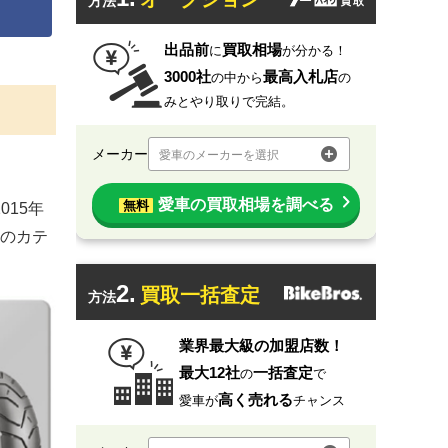
方法
出品前
買取相場
に
が分かる！
3000社
最高入札店
の中から
の
みとやり取りで完結。
メーカー
愛車のメーカーを選択
愛車の買取相場を調べる
無料
015年
のカテ
2.
買取一括査定
方法
業界最大級の加盟店数！
最大12社
一括査定
の
で
高く売れる
愛車が
チャンス