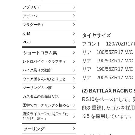
アプリリア
アディバ
マラグーティ
KTM
タイヤサイズ
PGO
フロント 120/70ZR17 M
リア 180/55ZR17 M/C 
ショートコラム集
リア 190/50ZR17 M/C 
レトロバイク・グラフティ
リア 190/55ZR17 M/C 
バイク乗りの勘所
リア 200/55ZR17 M/C 
ウェア屋さんのひとりごと
ツーリングのつぼ
(2) BATTLAX RACING 
カスタムの真面目な話
RS10をベースにして
医学でコーナリングを極める!
能を重視したゴムを採用し
流浪ライター“のぶを”の『た
※5 を採用しています。
びたび、旅へ』
ツーリング