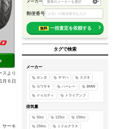
メーカー
郵便番号
一括査定を依頼する
無料
タグで検索
メーカー
ースより
ホンダ
ヤマハ
スズキ
11月６日
カワサキ
ハーレー
BMW
ドゥカティ
トライアンフ
排気量
50cc
125cc
150cc
、サーキ
250cc
ミドルクラス