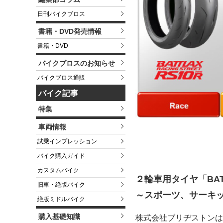
日刊バイクブロス
書籍・DVD発売情報
書籍・DVD
バイクブロスのお知らせ
バイクブロス通販
バイク記事
特集
車両情報
試乗インプレッション
バイク購入ガイド
カスタムバイク
２輪車用タイヤ「BA
旧車・絶版バイク
～スポーツ、サーキ
絶版ミドルバイク
購入基礎知識
株式会社ブリヂストンは