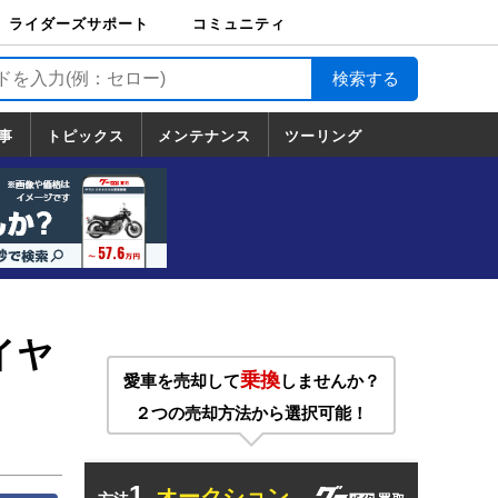
ライダーズサポート
コミュニティ
ライダーズサポート
バイク輸送
バイクガレージライ
バイク車両保険
ロードサービス
バイク試乗
コミュニティ
日記
ツーリング
カスタム
TOP
フ
TOP
事
トピックス
メンテナンス
ツーリング
トピックス
ホンダ
ヤマハ
スズキ
カワサキ
ハーレーダ
BMW
ドゥカティ
トライアン
メンテナンス
基本整備
部位別メンテ
工具の使い方
ツール100選
メンテのうん
一覧
ビッドソン
フ
一覧
ちく
イヤ
乗換
愛車を売却して
しませんか？
２つの売却方法から選択可能！
1.
オークション