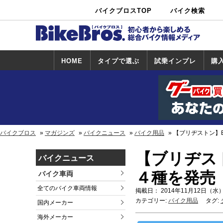
バイクブロスTOP
バイク検索
中古バイ
カタログ検
ショップ検
ク・新車検
索
索
索
HOME
タイプで選ぶ
試乗インプレ
購
スポーツ＆ネ
原付＆ミニバ
アメリカン＆
ビッグスクー
オフロード
試乗インプレ
ホンダ
ヤマハ
スズキ
カワサキ
ハーレー
BMW
トライアンフ
ドゥカティ
購
ホ
ヤ
ス
カ
イキッド
イク
クルーザー
ター
一覧
一
バイクブロス
マガジンズ
バイクニュース
バイク用品
【ブリヂストン】B
【ブリヂスト
バイクニュース
４種を発売
バイク車両
全てのバイク車両情報
掲載日： 2014年11月12日（水）
カテゴリー:
バイク用品
タグ:
国内メーカー
海外メーカー