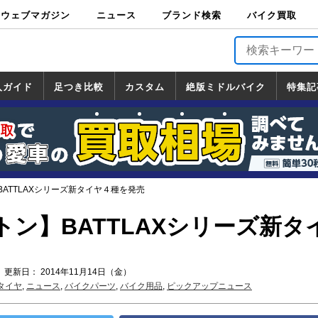
ウェブマガジン
ニュース
ブランド検索
バイク買取
バイクブロス・
原付＆ミニバイ
スポーツ＆ネイ
アメリカン＆ツ
ビッグスクータ
オフロード
バージンハーレ
バージンBMW
バージンドゥカ
バージントライ
ニュース
車両情報
イベント
キャンペ
トピック
バイク用
バイクパ
書籍・
サポート
お知らせ
ブランドを検
ブランドボイ
バイク買取
マガジンズ
ク
キッド
アラー
ー
ー
ティ
アンフ
TOP
ーン
ス
品
ーツ
DVD
索
ス
入ガイド
足つき比較
カスタム
絶版ミドルバイク
特集記
入ガイド
ンダ
マハ
ズキ
ワサキ
カスタム
ホンダ
ヤマハ
スズキ
カワサキ
道の駅調査隊
ツーリング情報局
日本の道50選
国道めぐり
林道ツーリング
絶版ミドルバイク
ホンダ
ヤマハ
スズキ
カワサキ
覧
一覧
一覧
ATTLAXシリーズ新タイヤ４種を発売
ン】BATTLAXシリーズ新タ
 更新日： 2014年11月14日（金）
タイヤ
,
ニュース
,
バイクパーツ
,
バイク用品
,
ピックアップニュース