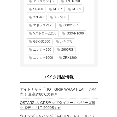
アフリカツイン
YZF-R250
SR400
MT-07
MT-09
YZF-R1
XSR900
アドレスV125
GSX250R
Vストローム250
GSX-R1000
GSX-S1000
ハヤブサ
ニンジャ250
Z900RS
ニンジャ1000
ZRX1200
バイク用品情報
デイトナから「HOT GRIP WRAP HEAT」が発
売！ 最高約80℃の巻き
QSTARZ の GPSラップタイマーにシリーズ最
小ボディ「LT-9000S」が
ウインズジャパンが「A-FORCE RR チョップ