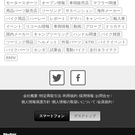
モータースポーツ
オープン情報
車両販売店
マフラー関連
用品パーツ販売店
ツーリング
サスペンション
海外メーカー
バイク用品
ハーレー
レポート
ヤマハ
キャンペーン
輸入車
イベント
リコール情報
車両情報
動画
グローブ
ドゥカティ
国内メーカー
キャンプツーリング
ハンドル関連
バイク雑貨
ツーリング用品
ヘルメット
外装パーツ
KTM
バイクイベント
バイクパーツ
ホンダ
試乗会
電動バイク
走行＆ライテク
BMW
会社概要
特定商取引法
利用規約
採用情報
お問合せ
個人情報保護方針
個人情報の取扱いについて
会員規約
スマートフォン
デスクトップ