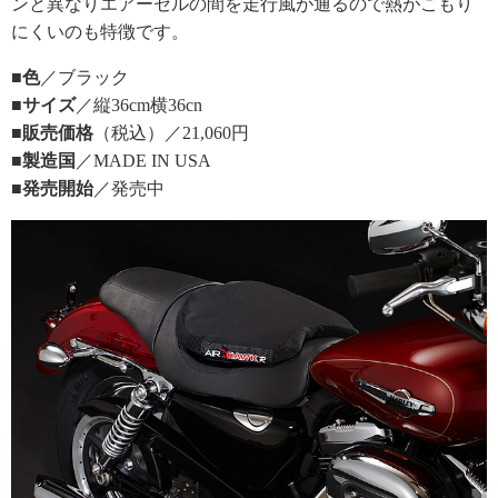
ンと異なりエアーセルの間を走行風が通るので熱がこもり
にくいのも特徴です。
■色
／ブラック
■サイズ
／縦36cm横36cn
■販売価格
（税込）／21,060円
■製造国
／MADE IN USA
■発売開始
／発売中