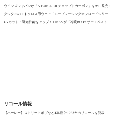
ウインズジャパンが「A-FORCE RR チョップドカーボン」を9/10発売！
クシタニのモトクロス用ウェア「ムーブレーシングオフロードシリーズ」3アイテムが登
UVカット・遮光性能をアップ！ LINKS が「冷暖BODY サーモベスト」改良
リコール情報
【ハーレー】ストリートボブなど4車種 計1285台のリコールを発表