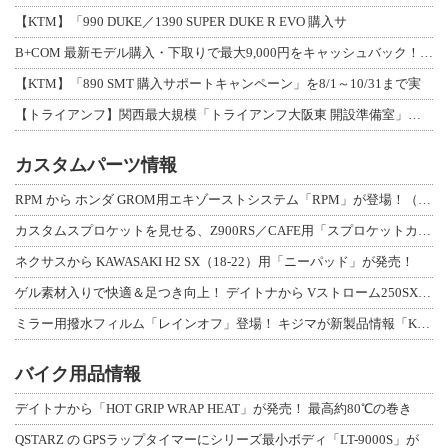
【KTM】「990 DUKE／1390 SUPER DUKE R EVO 購入サ
B+COM 最新モデル購入・下取りで最大9,000円をキャッシュバック！「B+F
【KTM】「890 SMT 購入サポートキャンペーン」を8/1～10/31まで実
【トライアンフ】関西最大規模「トライアンフ大阪東 開設準備室」がオープン！ 限定
カスタムパーツ情報
RPM から ホンダ GROM用エキゾーストシステム「RPM」が登場！（動画あり
カスタムスプロケットを見せる、Z900RS／CAFE用「スプロケットカバーフルキ
ネクサスから KAWASAKI H2 SX（18-22）用「ニーパッド」が発売！
ゲル素材入りで快適＆足つき向上！ デイトナから Vストローム250SX用「快適ロ
ミラー用撥水フィルム「レインオフ」登場！ キジマが新製品情報「KIJIMA NE
バイク用品情報
デイトナから「HOT GRIP WRAP HEAT」が発売！ 最高約80℃の巻き
QSTARZ の GPSラップタイマーにシリーズ最小ボディ「LT-9000S」が