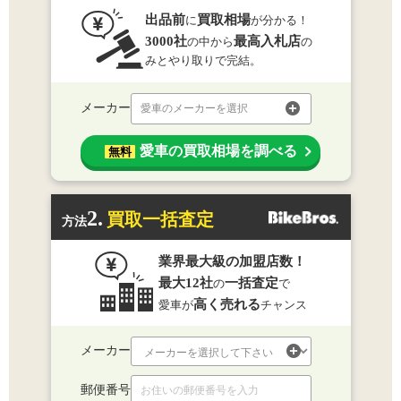
出品前
買取相場
に
が分かる！
3000社
最高入札店
の中から
の
みとやり取りで完結。
メーカー
愛車のメーカーを選択
愛車の買取相場を調べる
無料
2.
買取一括査定
方法
業界最大級の加盟店数！
最大12社
一括査定
の
で
高く売れる
愛車が
チャンス
メーカー
郵便番号