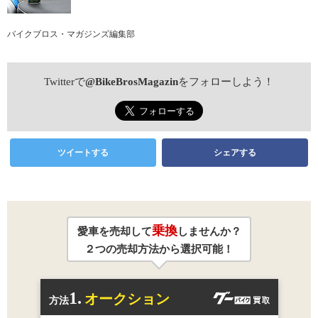
バイクブロス・マガジンズ編集部
Twitterで
@BikeBrosMagazin
をフォローしよう！
ツイートする
シェアする
乗換
愛車を売却して
しませんか？
２つの売却方法から選択可能！
1.
オークション
方法