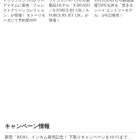
トリップマシンのレザー
ウインズジャパンから新
VASTLAND から耐熱温
アイテムに新色「フォレ
製品3モデル「X-ROAD3
度550℃を誇る「焚き火
ストグリーンコレクショ
／A-FORCE RS 12K／A-
シート エントリーモデ
ン」が登場！ モトーリモ
FORCE RS JET 12K」が
ル」が6/22発売！
ーダにて予約受付中
登場！
キャンペーン情報
新型「RESO」インカム発売記念！ 下取りキャンペーンを10/15まで延長して開