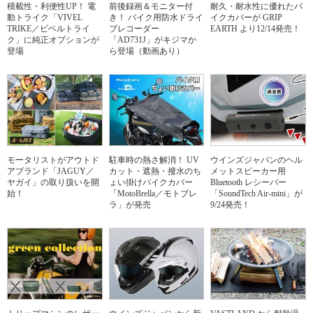
積載性・利便性UP！ 電
前後録画＆モニター付
耐久・耐水性に優れたバ
動トライク「VIVEL
き！ バイク用防水ドライ
イクカバーが GRIP
TRIKE／ビベルトライ
ブレコーダー
EARTH より12/14発売！
ク」に純正オプションが
「AD731J」がキジマか
登場
ら登場（動画あり）
モータリストがアウトド
駐車時の熱さ解消！ UV
ウインズジャパンのヘル
アブランド「JAGUY／
カット・遮熱・撥水のち
メットスピーカー用
ヤガイ」の取り扱いを開
ょい掛けバイクカバー
Bluetooth レシーバー
始！
「MotoBrella／モトブレ
「SoundTech Air-mini」が
ラ」が発売
9/24発売！