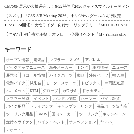
CB750F 展示や大抽選会も！ 8/22開催「2026グッドスマイルミーティン
【スズキ】「GSX-S/R Meeting 2026」オリジナルグッズの先行販売
10/23・24開催！ 女性ライダー向けツーリングラリー「MOTHER LAKE
【ヤマハ】初心者が主役！ オフロード体験イベント「My Yamaha off-r
キーワード
オープン情報
電装品
マフラー
スズキ
アパレル
ピックアップニュース
海外メーカー
ホンダ
車両情報
ニュース
展示会
リコール情報
バイクパーツ
動画
外装パーツ
輸入車
電動バイク
試乗会
モータースポーツ
トピックス
車両販売店
ヘルメット
KTM
グローブ
カワサキ
ドゥカティ
マフラー関連
イベント
ハンドル関連
ハーレー
バイク雑貨
バイク用品
トライアンフ
キャンプツーリング
用品パーツ販売店
ツーリング用品
BMW
国内メーカー
ツーリング
キャンペーン
走行＆ライテク
バイクイベント
サスペンション
ヤマハ
レポート