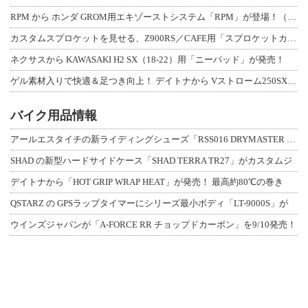
RPM から ホンダ GROM用エキゾーストシステム「RPM」が登場！（動画あり
カスタムスプロケットを見せる、Z900RS／CAFE用「スプロケットカバーフルキ
ネクサスから KAWASAKI H2 SX（18-22）用「ニーパッド」が発売！
ゲル素材入りで快適＆足つき向上！ デイトナから Vストローム250SX用「快適ロ
バイク用品情報
アールエスタイチの新ライディングシューズ「RSS016 DRYMASTER スト
SHAD の新型ハードサイドケース「SHAD TERRA TR27」がカスタムジ
デイトナから「HOT GRIP WRAP HEAT」が発売！ 最高約80℃の巻き
QSTARZ の GPSラップタイマーにシリーズ最小ボディ「LT-9000S」が
ウインズジャパンが「A-FORCE RR チョップドカーボン」を9/10発売！