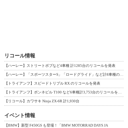
リコール情報
【ハーレー】ストリートボブなど4車種 計1285台のリコールを発表
【ハーレー】「スポーツスターS」「ロードグライド」など計8車種のリコールを発表
【トライアンフ】スピードトリプル RX のリコールを発表
【トライアンフ】ボンネビル T100 など6車種計3,753台のリコールを発表
【リコール】カワサキ Ninja ZX-6R 計1,930台
イベント情報
【BMW】新型 F450GS も登場！「BMW MOTORRAD DAYS JA