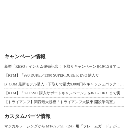
キャンペーン情報
新型「RESO」インカム発売記念！ 下取りキャンペーンを10/15まで延長して開
【KTM】「990 DUKE／1390 SUPER DUKE R EVO 購入サ
B+COM 最新モデル購入・下取りで最大9,000円をキャッシュバック！「B+F
【KTM】「890 SMT 購入サポートキャンペーン」を8/1～10/31まで実
【トライアンフ】関西最大規模「トライアンフ大阪東 開設準備室」がオープン！ 限定
カスタムパーツ情報
マジカルレーシングから MT-09／SP（24）用「フレームガード」が登場！