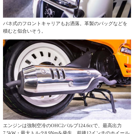
バネ式のフロントキャリアもお洒落。革製のバッグなどを
積むと似合いそう。
エンジンは強制空冷のOHC2バルブ124.6ccで、最高出力
7.5kW・最大トルク8.9Nmを発生。前後12インチのホイール