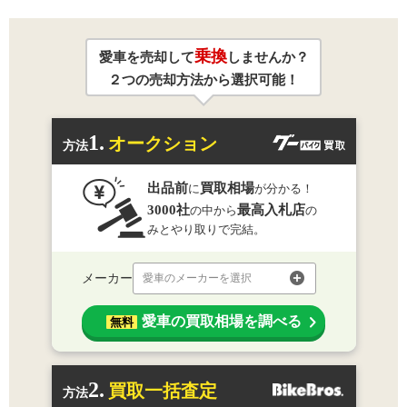
乗換
愛車を売却して
しませんか？
２つの売却方法から選択可能！
1.
オークション
方法
出品前
買取相場
に
が分かる！
3000社
最高入札店
の中から
の
みとやり取りで完結。
メーカー
愛車のメーカーを選択
愛車の買取相場を調べる
無料
2.
買取一括査定
方法