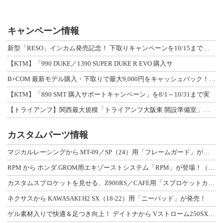
キャンペーン情報
新型「RESO」インカム発売記念！ 下取りキャンペーンを10/15まで延長して開
【KTM】「990 DUKE／1390 SUPER DUKE R EVO 購入サ
B+COM 最新モデル購入・下取りで最大9,000円をキャッシュバック！「B+F
【KTM】「890 SMT 購入サポートキャンペーン」を8/1～10/31まで実
【トライアンフ】関西最大規模「トライアンフ大阪東 開設準備室」がオープン！ 限定
カスタムパーツ情報
マジカルレーシングから MT-09／SP（24）用「フレームガード」が登場！
RPM から ホンダ GROM用エキゾーストシステム「RPM」が登場！（動画あり
カスタムスプロケットを見せる、Z900RS／CAFE用「スプロケットカバーフルキ
ネクサスから KAWASAKI H2 SX（18-22）用「ニーパッド」が発売！
ゲル素材入りで快適＆足つき向上！ デイトナから Vストローム250SX用「快適ロ