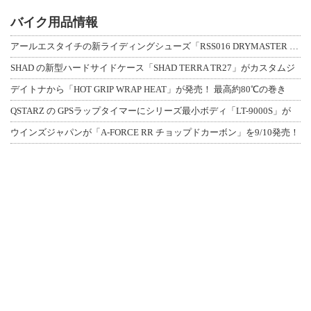
バイク用品情報
アールエスタイチの新ライディングシューズ「RSS016 DRYMASTER スト
SHAD の新型ハードサイドケース「SHAD TERRA TR27」がカスタムジ
デイトナから「HOT GRIP WRAP HEAT」が発売！ 最高約80℃の巻き
QSTARZ の GPSラップタイマーにシリーズ最小ボディ「LT-9000S」が
ウインズジャパンが「A-FORCE RR チョップドカーボン」を9/10発売！