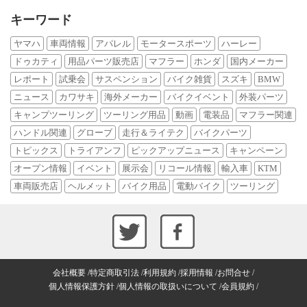
キーワード
ヤマハ
車両情報
アパレル
モータースポーツ
ハーレー
ドゥカティ
用品パーツ販売店
マフラー
ホンダ
国内メーカー
レポート
試乗会
サスペンション
バイク雑貨
スズキ
BMW
ニュース
カワサキ
海外メーカー
バイクイベント
外装パーツ
キャンプツーリング
ツーリング用品
動画
電装品
マフラー関連
ハンドル関連
グローブ
走行＆ライテク
バイクパーツ
トピックス
トライアンフ
ピックアップニュース
キャンペーン
オープン情報
イベント
展示会
リコール情報
輸入車
KTM
車両販売店
ヘルメット
バイク用品
電動バイク
ツーリング
会社概要
特定商取引法
利用規約
採用情報
お問合せ
個人情報保護方針
個人情報の取扱いについて
会員規約