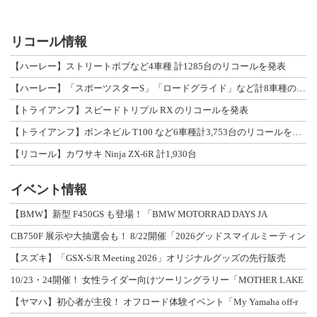
リコール情報
【ハーレー】ストリートボブなど4車種 計1285台のリコールを発表
【ハーレー】「スポーツスターS」「ロードグライド」など計8車種のリコールを発表
【トライアンフ】スピードトリプル RX のリコールを発表
【トライアンフ】ボンネビル T100 など6車種計3,753台のリコールを発表
【リコール】カワサキ Ninja ZX-6R 計1,930台
イベント情報
【BMW】新型 F450GS も登場！「BMW MOTORRAD DAYS JA
CB750F 展示や大抽選会も！ 8/22開催「2026グッドスマイルミーティン
【スズキ】「GSX-S/R Meeting 2026」オリジナルグッズの先行販売
10/23・24開催！ 女性ライダー向けツーリングラリー「MOTHER LAKE
【ヤマハ】初心者が主役！ オフロード体験イベント「My Yamaha off-r