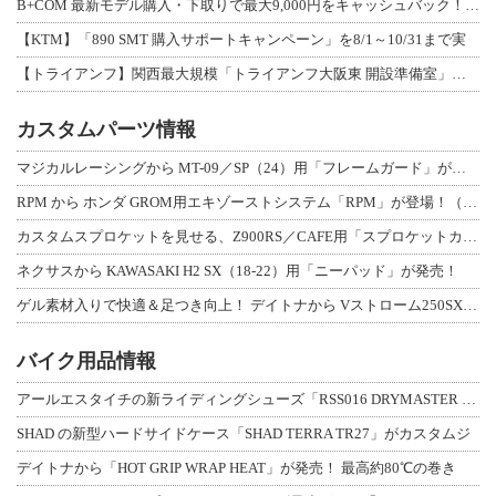
B+COM 最新モデル購入・下取りで最大9,000円をキャッシュバック！「B+F
【KTM】「890 SMT 購入サポートキャンペーン」を8/1～10/31まで実
【トライアンフ】関西最大規模「トライアンフ大阪東 開設準備室」がオープン！ 限定
カスタムパーツ情報
マジカルレーシングから MT-09／SP（24）用「フレームガード」が登場！
RPM から ホンダ GROM用エキゾーストシステム「RPM」が登場！（動画あり
カスタムスプロケットを見せる、Z900RS／CAFE用「スプロケットカバーフルキ
ネクサスから KAWASAKI H2 SX（18-22）用「ニーパッド」が発売！
ゲル素材入りで快適＆足つき向上！ デイトナから Vストローム250SX用「快適ロ
バイク用品情報
アールエスタイチの新ライディングシューズ「RSS016 DRYMASTER スト
SHAD の新型ハードサイドケース「SHAD TERRA TR27」がカスタムジ
デイトナから「HOT GRIP WRAP HEAT」が発売！ 最高約80℃の巻き