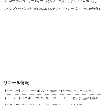
QSTARZ の GPSラップタイマーにシリーズ最小ボディ「LT-9000S」が
ウインズジャパンが「A-FORCE RR チョップドカーボン」を9/10発売！
リコール情報
【ハーレー】ストリートボブなど4車種 計1285台のリコールを発表
【ハーレー】「スポーツスターS」「ロードグライド」など計8車種のリコールを発表