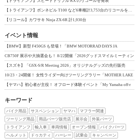
【トライアンフ】スピードトリプル RX のリコールを発表
【トライアンフ】ボンネビル T100 など6車種計3,753台のリコールを発表
【リコール】カワサキ Ninja ZX-6R 計1,930台
イベント情報
【BMW】新型 F450GS も登場！「BMW MOTORRAD DAYS JA
CB750F 展示や大抽選会も！ 8/22開催「2026グッドスマイルミーティン
【スズキ】「GSX-S/R Meeting 2026」オリジナルグッズの先行販売
10/23・24開催！ 女性ライダー向けツーリングラリー「MOTHER LAKE
【ヤマハ】初心者が主役！ オフロード体験イベント「My Yamaha off-r
キーワード
バイク用品
サスペンション
ヤマハ
マフラー関連
ツーリング用品
用品パーツ販売店
展示会
外装パーツ
トライアンフ
輸入車
車両情報
オープン情報
バイクパーツ
ヘルメット
ドゥカティ
ハーレー
試乗会
キャンペーン