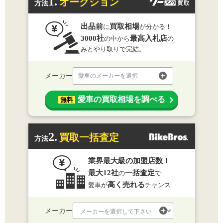
1.
オークション
方法
出品前
買取相場
に
が分かる！
3000社
最高入札店
の中から
の
みとやり取りで完結。
メーカー
愛車のメーカーを選択
愛車の買取相場を調べる
無料
2.
買取一括査定
方法
業界最大級の加盟店数！
最大12社
一括査定
の
で
高く売れる
愛車が
チャンス
メーカー