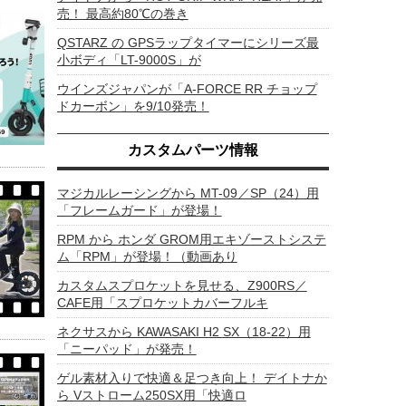
売！ 最高約80℃の巻き
QSTARZ の GPSラップタイマーにシリーズ最
小ボディ「LT-9000S」が
ウインズジャパンが「A-FORCE RR チョップ
ドカーボン」を9/10発売！
カスタムパーツ情報
マジカルレーシングから MT-09／SP（24）用
「フレームガード」が登場！
RPM から ホンダ GROM用エキゾーストシステ
ム「RPM」が登場！（動画あり
カスタムスプロケットを見せる、Z900RS／
CAFE用「スプロケットカバーフルキ
ネクサスから KAWASAKI H2 SX（18-22）用
「ニーパッド」が発売！
ゲル素材入りで快適＆足つき向上！ デイトナか
ら Vストローム250SX用「快適ロ