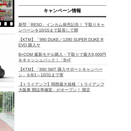
キャンペーン情報
新型「RESO」インカム発売記念！ 下取りキャ
ンペーンを10/15まで延長して開
【KTM】「990 DUKE／1390 SUPER DUKE R
EVO 購入サ
B+COM 最新モデル購入・下取りで最大9,000円
をキャッシュバック！「B+F
【KTM】「890 SMT 購入サポートキャンペー
ン」を8/1～10/31まで実
【トライアンフ】関西最大規模「トライアンフ
大阪東 開設準備室」がオープン！ 限定