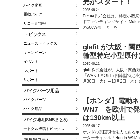
売がスタート！
バイク動画
2025.09.24
電動バイク
Future株式会社は、特定小型原
ドファンディングサイト Mak
リコール情報
の500Wモーターを
トピックス
ニューストピックス
glafit が大阪・
キャンペーン
輪型特定小型原付
イベント
2025.09.22
glafit株式会社が、大阪・関
レポート
「WAKU MOBI（四輪型特定
サポート
月30日（火）～10月2日（木）
バイクパーツ用品
【ホンダ】電動ネ
バイクパーツ
WN7」を欧州で発
バイク用品
は130km以上
バイク専用SNSまとめ
2025.09.17
モトクル投稿トピックス
ホンダの英国現地法人であるホ
ーターサイクル「Honda W
編集部コラム