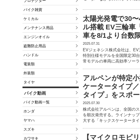
プロテクター
バイク雑貨
太陽光発電で30〜
ケミカル
ル搭載 EV三輪
メンテナンス用品
車を8/1より台数
エンジンオイル
2025.07.31
盗難防止用品
EVジェネシス株式会社は、E
ハンドル
特別仕様モデルを全国限定30台
常モデルの車両に高効率ソーラ
電装類
外装類
アルペンが特定小
タイヤ
ケータータイプ／
バイク動画
タイプ」をスポー
バイク動画一覧
2025.07.30
株式会社アルペンは、全国のス
ホンダ
を順次発売する。ラインナップは
ヤマハ
大する「キックスケータータイプ
スズキ
【マイクロモビリテ
カワサキ