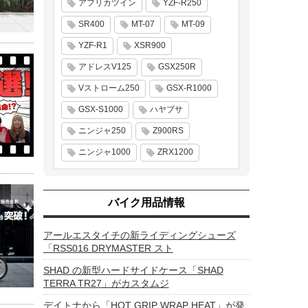
アフリカツイン
YZF-R250
SR400
MT-07
MT-09
YZF-R1
XSR900
アドレスV125
GSX250R
Vストローム250
GSX-R1000
GSX-S1000
ハヤブサ
ニンジャ250
Z900RS
ニンジャ1000
ZRX1200
バイク用品情報
アールエスタイチの新ライディングシューズ
「RSS016 DRYMASTER スト
SHAD の新型ハードサイドケース「SHAD
TERRA TR27」がカスタムジ
デイトナから「HOT GRIP WRAP HEAT」が発