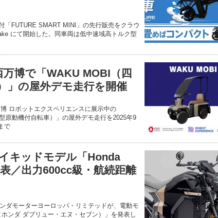
付「FUTURE SMART MINI」の先行販売をクラウ
uake にて開始した。同車両は低中速域高トルク型
関西万博で「WAKU MOBI（四
）」の屋外デモ走行を開催
西万博 ロボットエクスペリエンスに展示中の
小型原動機付自転車）」の屋外デモ走行を2025年9
まで
イキッドモデル「Honda
表／出力600cc級・航続距離
ンダモーターヨーロッパ・リミテッドが、電動モ
N7（ホンダ ダブリュー・エヌ・セブン）」を発表し