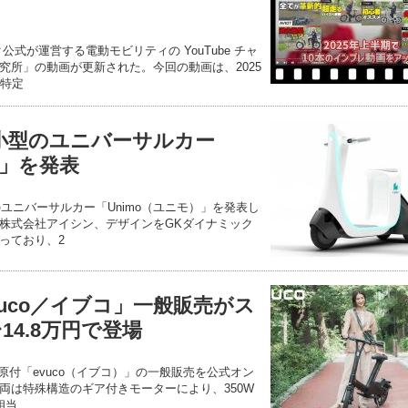
式が運営する電動モビリティの YouTube チャ
究所」の動画が更新された。今回の動画は、2025
の特定
・小型のユニバーサルカー
モ」を発表
のユニバーサルカー「Unimo（ユニモ）」を発表し
株式会社アイシン、デザインをGKダイナミック
っており、2
uco／イブコ」一般販売がス
14.8万円で登場
小型原付「evuco（イブコ）」の一般販売を公式オン
両は特殊構造のギア付きモーターにより、350W
相当