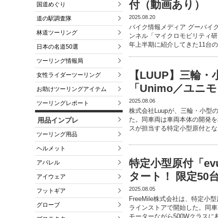
付（動画あり）
国道めぐり
2025.08.20
道の駅調査隊
バイク情報メディア グーバイク公
林道ツーリング
ンネル「マイクロモビリティ研
年上半期に紹介してきた11台
日本の名道50選
ツーリング情報局
【LUUP】三輪
女性ライダーツーリング
「Unimo／ユニ
お助けツーリングアイテム
2025.08.06
ツーリングレポート
株式会社Luupが、三輪・小型
た。同車両は車両本体の開発を
用品インプレ
スが担当する特定小型原付とな
ツーリング用品
ヘルメット
特定小型原付「ev
アパレル
タート！ 限定50台
アイウェア
2025.08.05
フットギア
FreeMile株式会社は、特定
グローブ
ラインストアで開始した。同車
モーターながら500Wクラスに