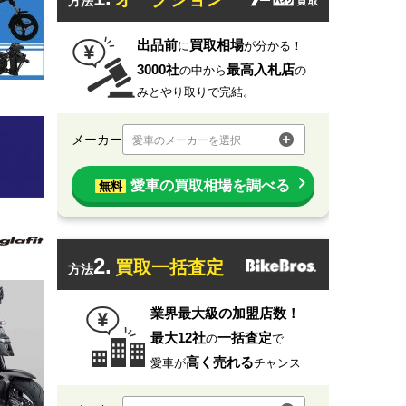
方法
出品前
買取相場
に
が分かる！
3000社
最高入札店
の中から
の
みとやり取りで完結。
メーカー
愛車のメーカーを選択
愛車の買取相場を調べる
無料
2.
買取一括査定
方法
業界最大級の加盟店数！
最大12社
一括査定
の
で
高く売れる
愛車が
チャンス