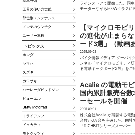
基本整備
ラインストアで開始した。同車
モーターながら500Wクラスに
工具の使い方実践
部位別メンテナンス
【マイクロモビリ
メンテのウンチク
の進化が止まらな
ユーザー車検
ード3選」（動画
トピックス
2025.09.03
ホンダ
バイク情報メディア グーバイク公
ンネル「マイクロモビリティ研
ヤマハ
る電動キックボード3選」をご
スズキ
カワサキ
Acalie の電動
ハーレーダビッドソン
国内累計販売台数3
ビューエル
ーセールを開催
BMW Motorrad
2025.09.01
株式会社Acalie が展開する
トライアンフ
台数が3万台を突破した。同社で
ドゥカティ
「RICHBITシリーズスーパー
モトグッツィ