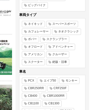
ビッグバイク
車両タイプ
ネイキッド
スーパースポーツ
カフェレーサー
ネオクラシック
ボバー
スクランブラー
オフロード
アドベンチャー
アメリカン
クルーザー
スクーター
絶版・旧車
車名
PCX
エイプ50
モンキー
CBR250RR
CRF250F
CB400
CBR1000RR
CB1100
CB1300