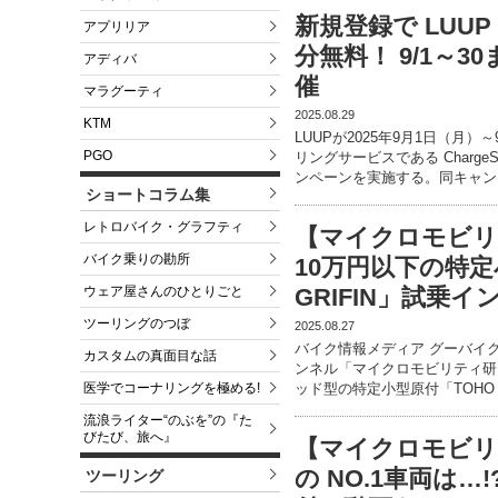
新規登録で LUUP 
アプリリア
分無料！ 9/1～
アディバ
催
マラグーティ
2025.08.29
KTM
LUUPが2025年9月1日（月
PGO
リングサービスである Charg
ンペーンを実施する。同キャン
ショートコラム集
レトロバイク・グラフティ
【マイクロモビリ
バイク乗りの勘所
10万円以下の特定
ウェア屋さんのひとりごと
GRIFIN」試乗
ツーリングのつぼ
2025.08.27
バイク情報メディア グーバイク公
カスタムの真面目な話
ンネル「マイクロモビリティ研
医学でコーナリングを極める!
ッド型の特定小型原付「TOHO 
流浪ライター“のぶを”の『た
びたび、旅へ』
【マイクロモビリ
の NO.1車両は
ツーリング