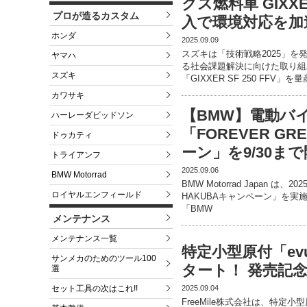
クス燃料車 GIXX
プロが造るカスタム
入で環境対応を加
ホンダ
2025.09.09
スズキは「技術戦略2025」
ヤマハ
る社会課題解決に向けた取り組
スズキ
「GIXXER SF 250 FFV」を量
カワサキ
【BMW】電動バイク
ハーレーダビッドソン
「FOREVER GR
ドゥカティ
ーン」を9/30ま
トライアンフ
2025.09.06
BMW Motorrad
BMW Motorrad Japan は、
ロイヤルエンフィールド
HAKUBAキャンペーン」を
「BMW
メンテナンス
メンテナンス一覧
特定小型原付「ev
サンメカのためのツール100
タート！ 発売記念
選
2025.09.04
セット工具の次はこれ!!
FreeMile株式会社は、特定