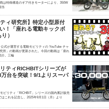
両は特殊構造のギア付きモーターにより、350W
相当
ティ研究所】特定小型原付
い！「座れる電動キックボ
あり）
式が運営する電動モビリティの YouTube チャ
究所」の動画が更新された。今回の動画は「座れ
紹介。三輪
モビリティRICHBITシリーズが
万台を突破！9/1よりスーパ
電動モビリティ「RICHBIT」シリーズの国内累計販売
はこれを記念し、2025年9月1日（月）より