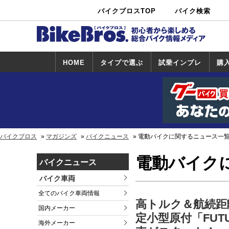
バイクブロスTOP
バイク検索
中古バイ
カタログ検
ショップ検
ク・新車検
索
索
索
HOME
タイプで選ぶ
試乗インプレ
購
スポーツ＆ネ
原付＆ミニバ
アメリカン＆
ビッグスクー
オフロード
試乗インプレ
ホンダ
ヤマハ
スズキ
カワサキ
ハーレー
BMW
トライアンフ
ドゥカティ
購
ホ
ヤ
ス
カ
イキッド
イク
クルーザー
ター
一覧
一
バイクブロス
マガジンズ
バイクニュース
電動バイクに関するニュース一
電動バイク
バイクニュース
バイク車両
全てのバイク車両情報
高トルク＆航続距
国内メーカー
定小型原付「FUTU
海外メーカー