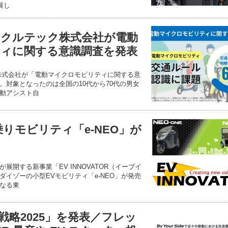
出展し
クルテック株式会社が電動
ィに関する意識調査を発表
株式会社が「電動マイクロモビリティに関する意
。対象となったのは全国の10代から70代の男女
電動アシスト自
りモビリティ「e-NEO」が
展開する新事業「EV INNOVATOR（イーブイ
イゾーの小型EVモビリティ「e-NEO」が発売
なる東
戦略2025」を発表／フレッ