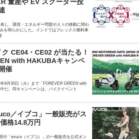
ER 量産や EV スクーター投
速
を発表し、環境・エネルギー問題や人々の移動に関わ
みを明らかにした。インドではフレックス燃料車
産
 CE04・CE02 が当たる！
EEN with HAKUBAキャンペ
で開催
2025年9月30日（火）まで「FOREVER GREEN with
実施中だ。同キャンペーンは、バイクイベント
uco／イブコ」一般販売がス
価格14.8万円
小型原付「evuco（イブコ）」の一般販売を公式オン