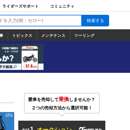
ライダーズサポート
コミュニティ
ライダーズサポート
バイク輸送
バイクガレージライ
バイク車両保険
ロードサービス
バイク試乗
コミュニティ
日記
ツーリング
カスタム
TOP
フ
TOP
事
トピックス
メンテナンス
ツーリング
トピックス
ホンダ
ヤマハ
スズキ
カワサキ
ハーレーダ
BMW
ドゥカティ
トライアン
メンテナンス
基本整備
部位別メンテ
工具の使い方
ツール100選
メンテのうん
一覧
ビッドソン
フ
一覧
ちく
乗換
愛車を売却して
しませんか？
２つの売却方法から選択可能！
1.
オークション