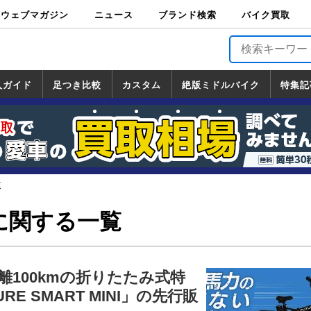
ウェブマガジン
ニュース
ブランド検索
バイク買取
バイクブロス・
原付＆ミニバイ
スポーツ＆ネイ
アメリカン＆ツ
ビッグスクータ
オフロード
バージンハーレ
バージンBMW
バージンドゥカ
バージントライ
ニュース
車両情報
イベント
キャンペ
トピック
バイク用
バイクパ
書籍・
サポート
お知らせ
ブランドを検
ブランドボイ
バイク買取
マガジンズ
ク
キッド
アラー
ー
ー
ティ
アンフ
TOP
ーン
ス
品
ーツ
DVD
索
ス
入ガイド
足つき比較
カスタム
絶版ミドルバイク
特集記
入ガイド
ンダ
マハ
ズキ
ワサキ
カスタム
ホンダ
ヤマハ
スズキ
カワサキ
道の駅調査隊
ツーリング情報局
日本の道50選
国道めぐり
林道ツーリング
絶版ミドルバイク
ホンダ
ヤマハ
スズキ
カワサキ
覧
一覧
一覧
覧
に関する一覧
離100kmの折りたたみ式特
RE SMART MINI」の先行販