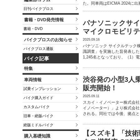
た。同車両はEICMA 2024に
日刊バイクブロス
書籍・DVD発売情報
パナソニックサイ
書籍・DVD
マイクロモビリテ
バイクブロスのお知らせ
2025.09.16
パナソニック サイクルテック
バイクブロス通販
識調査」を実施した旨発表した
1,245名となっており、（1）
バイク記事
特集
渋谷発の小型3人乗
車両情報
販売開始！
試乗インプレッション
2025.09.11
バイク購入ガイド
スカイ・イノベーター株式会社が
カスタムバイク
イノベーター）」より株式会社ダ
される。同社では今後、拠点と
旧車・絶版バイク
絶版ミドルバイク
【スズキ】「技術
購入基礎知識