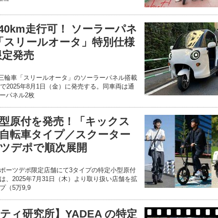
40km走行可！ ソーラーパネ
車「スリールオータ」特別仕様
限定発売
V三輪車「スリールオータ」のソーラーパネル搭載
で2025年8月1日（金）に発売する。同車両は通
ーパネル2枚
型原付を発売！「キックス
自転車タイプ／スクーター
ツデポで順次展開
ポーツデポ限定店舗にて3タイプの特定小型原付
、2025年7月31日（木）より取り扱い店舗を拡
（5万9,9
ィ研究所】YADEA の特定