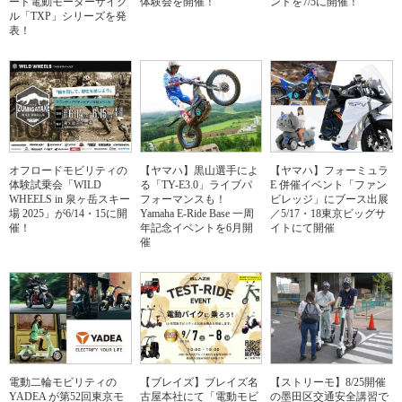
ード電動モーターサイク
体験会を開催！
ントを7/5に開催！
ル「TXP」シリーズを発
表！
オフロードモビリティの
【ヤマハ】黒山選手によ
【ヤマハ】フォーミュラ
体験試乗会「WILD
る「TY-E3.0」ライブパ
E 併催イベント「ファン
WHEELS in 泉ヶ岳スキー
フォーマンスも！
ビレッジ」にブース出展
場 2025」が6/14・15に開
Yamaha E-Ride Base 一周
／5/17・18東京ビッグサ
催！
年記念イベントを6月開
イトにて開催
催
電動二輪モビリティの
【ブレイズ】ブレイズ名
【ストリーモ】8/25開催
YADEA が第52回東京モ
古屋本社にて「電動モビ
の墨田区交通安全講習で