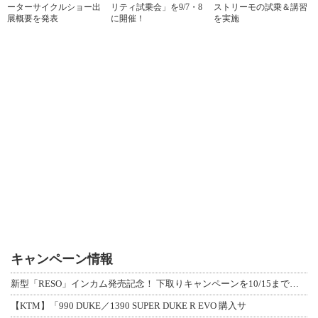
ーターサイクルショー出
リティ試乗会」を9/7・8
ストリーモの試乗＆講習
展概要を発表
に開催！
を実施
キャンペーン情報
新型「RESO」インカム発売記念！ 下取りキャンペーンを10/15まで延長して開
【KTM】「990 DUKE／1390 SUPER DUKE R EVO 購入サ