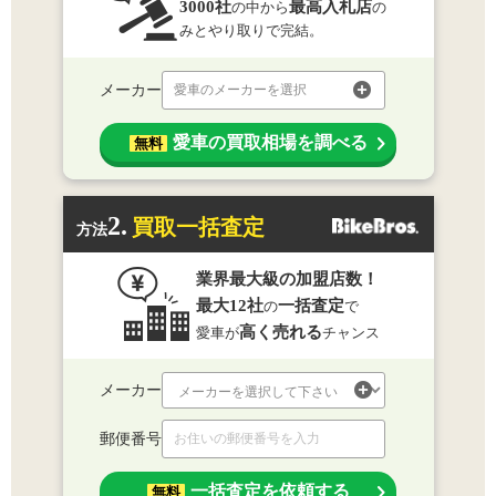
3000社
最高入札店
の中から
の
みとやり取りで完結。
メーカー
愛車のメーカーを選択
愛車の買取相場を調べる
無料
2.
買取一括査定
方法
業界最大級の加盟店数！
最大12社
一括査定
の
で
高く売れる
愛車が
チャンス
メーカー
郵便番号
一括査定を依頼する
無料