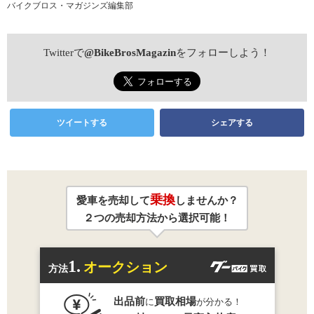
バイクブロス・マガジンズ編集部
Twitterで
@BikeBrosMagazin
をフォローしよう！
ツイートする
シェアする
乗換
愛車を売却して
しませんか？
２つの売却方法から選択可能！
1.
オークション
方法
出品前
買取相場
に
が分かる！