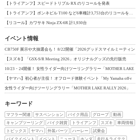
【トライアンフ】スピードトリプル RX のリコールを発表
【トライアンフ】ボンネビル T100 など6車種計3,753台のリコールを発表
【リコール】カワサキ Ninja ZX-6R 計1,930台
イベント情報
CB750F 展示や大抽選会も！ 8/22開催「2026グッドスマイルミーティン
【スズキ】「GSX-S/R Meeting 2026」オリジナルグッズの先行販売
10/23・24開催！ 女性ライダー向けツーリングラリー「MOTHER LAKE
【ヤマハ】初心者が主役！ オフロード体験イベント「My Yamaha off-r
女性ライダー向けツーリングラリー「MOTHER LAKE RALLY 2026」
キーワード
マフラー関連
サスペンション
バイク用品
グローブ
動画
キャンプツーリング
バイク雑貨
トライアンフ
スズキ
車両情報
トピックス
ヤマハ
外装パーツ
ハーレー
試乗会
バイクイベント
イベント
ニュース
ホンダ
走行＆ライテク