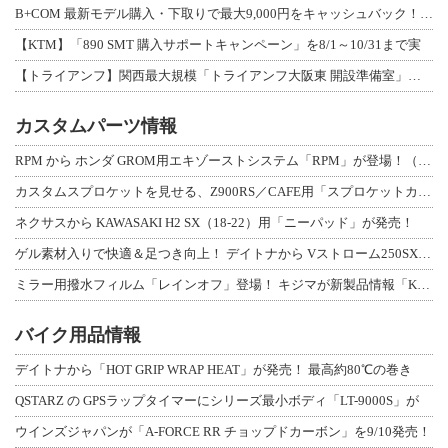
B+COM 最新モデル購入・下取りで最大9,000円をキャッシュバック！「B+F
【KTM】「890 SMT 購入サポートキャンペーン」を8/1～10/31まで実
【トライアンフ】関西最大規模「トライアンフ大阪東 開設準備室」がオープン！ 限定
カスタムパーツ情報
RPM から ホンダ GROM用エキゾーストシステム「RPM」が登場！（動画あり
カスタムスプロケットを見せる、Z900RS／CAFE用「スプロケットカバーフルキ
ネクサスから KAWASAKI H2 SX（18-22）用「ニーパッド」が発売！
ゲル素材入りで快適＆足つき向上！ デイトナから Vストローム250SX用「快適ロ
ミラー用撥水フィルム「レインオフ」登場！ キジマが新製品情報「KIJIMA NE
バイク用品情報
デイトナから「HOT GRIP WRAP HEAT」が発売！ 最高約80℃の巻き
QSTARZ の GPSラップタイマーにシリーズ最小ボディ「LT-9000S」が
ウインズジャパンが「A-FORCE RR チョップドカーボン」を9/10発売！