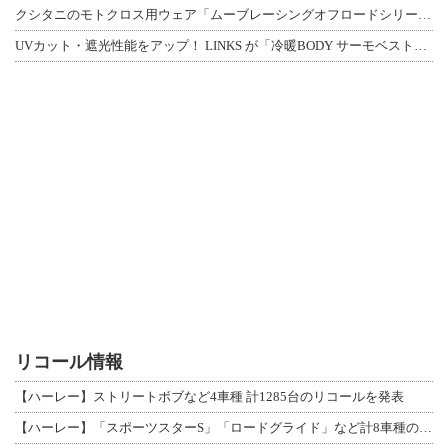
クシタニのモトクロス用ウェア「ムーブレーシングオフロードシリーズ」3アイテムが登
UVカット・遮光性能をアップ！ LINKS が「冷暖BODY サーモベスト」改良
リコール情報
【ハーレー】ストリートボブなど4車種 計1285台のリコールを発表
【ハーレー】「スポーツスターS」「ロードグライド」など計8車種のリコールを発表