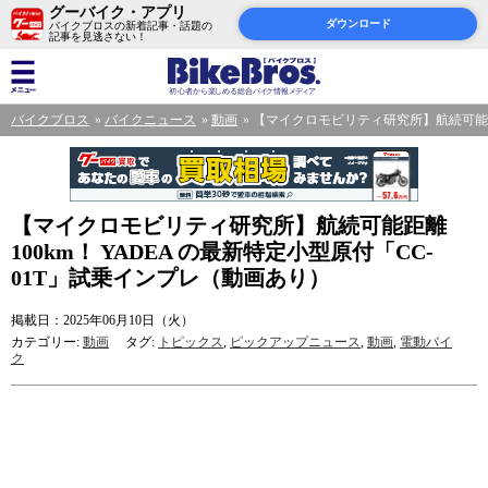
グーバイク・アプリ
ダウンロード
バイクブロスの新着記事・話題の
記事を見逃さない！
バイクブロス
バイクニュース
動画
【マイクロモビリティ研究所】航続可能距離
【マイクロモビリティ研究所】航続可能距離
100km！ YADEA の最新特定小型原付「CC-
01T」試乗インプレ（動画あり）
掲載日：2025年06月10日（火）
カテゴリー:
動画
タグ:
トピックス
,
ピックアップニュース
,
動画
,
電動バイ
ク