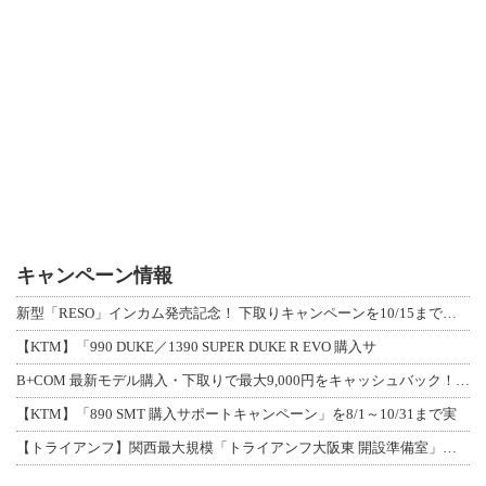
キャンペーン情報
新型「RESO」インカム発売記念！ 下取りキャンペーンを10/15まで延長して開
【KTM】「990 DUKE／1390 SUPER DUKE R EVO 購入サ
B+COM 最新モデル購入・下取りで最大9,000円をキャッシュバック！「B+F
【KTM】「890 SMT 購入サポートキャンペーン」を8/1～10/31まで実
【トライアンフ】関西最大規模「トライアンフ大阪東 開設準備室」がオープン！ 限定