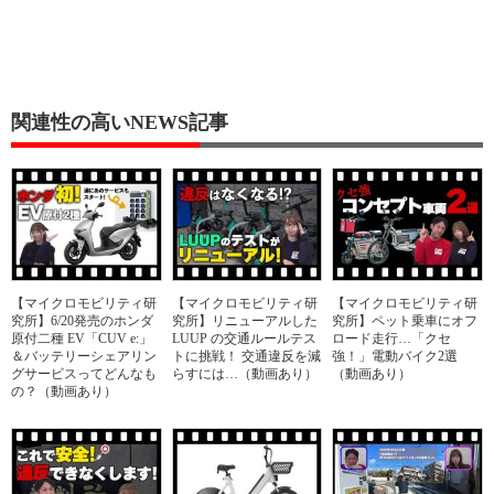
関連性の高いNEWS記事
【マイクロモビリティ研
【マイクロモビリティ研
【マイクロモビリティ研
究所】6/20発売のホンダ
究所】リニューアルした
究所】ペット乗車にオフ
原付二種 EV「CUV e:」
LUUP の交通ルールテス
ロード走行…「クセ
＆バッテリーシェアリン
トに挑戦！ 交通違反を減
強！」電動バイク2選
グサービスってどんなも
らすには…（動画あり）
（動画あり）
の？（動画あり）