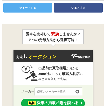
ツイートする
シェアする
乗換
愛車を売却して
しませんか？
２つの売却方法から選択可能！
1.
オークション
方法
出品前
買取相場
に
が分かる！
3000社
最高入札店
の中から
の
みとやり取りで完結。
メーカー
愛車のメーカーを選択
愛車の買取相場を調べる
無料