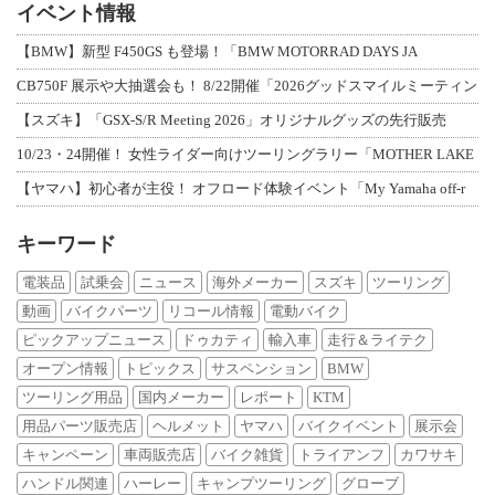
イベント情報
【BMW】新型 F450GS も登場！「BMW MOTORRAD DAYS JA
CB750F 展示や大抽選会も！ 8/22開催「2026グッドスマイルミーティン
【スズキ】「GSX-S/R Meeting 2026」オリジナルグッズの先行販売
10/23・24開催！ 女性ライダー向けツーリングラリー「MOTHER LAKE
【ヤマハ】初心者が主役！ オフロード体験イベント「My Yamaha off-r
キーワード
電装品
試乗会
ニュース
海外メーカー
スズキ
ツーリング
動画
バイクパーツ
リコール情報
電動バイク
ピックアップニュース
ドゥカティ
輸入車
走行＆ライテク
オープン情報
トピックス
サスペンション
BMW
ツーリング用品
国内メーカー
レポート
KTM
用品パーツ販売店
ヘルメット
ヤマハ
バイクイベント
展示会
キャンペーン
車両販売店
バイク雑貨
トライアンフ
カワサキ
ハンドル関連
ハーレー
キャンプツーリング
グローブ