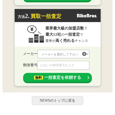
2.
買取一括査定
方法
業界最大級の加盟店数！
最大12社
一括査定
の
で
高く売れる
愛車が
チャンス
メーカー
郵便番号
一括査定を依頼する
無料
NEWSのトップに戻る