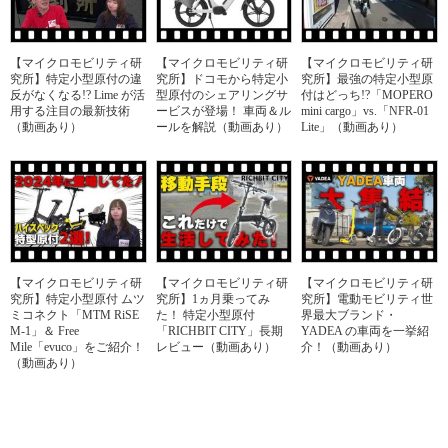
【マイクロモビリティ研
【マイクロモビリティ研
【マイクロモビリティ研
究所】特定小型原付の違
究所】ドコモから特定小
究所】最強の特定小型原
反がなくなる!? Lime が活
型原付のシェアリングサ
付はどっち!?「MOPERO
用する注目の最新技術
ービスが登場！ 車両＆ル
mini cargo」vs.「NFR-01
（動画あり）
ールを解説（動画あり）
Lite」（動画あり）
【マイクロモビリティ研
【マイクロモビリティ研
【マイクロモビリティ研
究所】特定小型原付 ムツ
究所】1ヵ月乗ってみ
究所】電動モビリティ世
ミコネクト「MTM RiSE
た！ 特定小型原付
界最大ブランド・
M-1」＆ Free
「RICHBIT CITY」長期
YADEA の車両を一挙紹
Mile「evuco」をご紹介！
レビュー（動画あり）
介！（動画あり）
（動画あり）