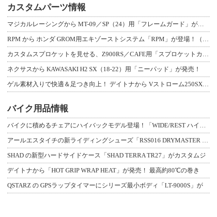
カスタムパーツ情報
マジカルレーシングから MT-09／SP（24）用「フレームガード」が登場！
RPM から ホンダ GROM用エキゾーストシステム「RPM」が登場！（動画あり
カスタムスプロケットを見せる、Z900RS／CAFE用「スプロケットカバーフルキ
ネクサスから KAWASAKI H2 SX（18-22）用「ニーパッド」が発売！
ゲル素材入りで快適＆足つき向上！ デイトナから Vストローム250SX用「快適ロ
バイク用品情報
バイクに積めるチェアにハイバックモデル登場！「WIDE/REST ハイバックチェ
アールエスタイチの新ライディングシューズ「RSS016 DRYMASTER スト
SHAD の新型ハードサイドケース「SHAD TERRA TR27」がカスタムジ
デイトナから「HOT GRIP WRAP HEAT」が発売！ 最高約80℃の巻き
QSTARZ の GPSラップタイマーにシリーズ最小ボディ「LT-9000S」が