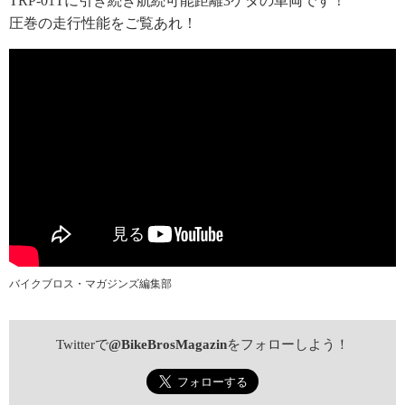
TRP-01Tに引き続き航続可能距離3ケタの車両です！
圧巻の走行性能をご覧あれ！
バイクブロス・マガジンズ編集部
Twitterで
@BikeBrosMagazin
をフォローしよう！