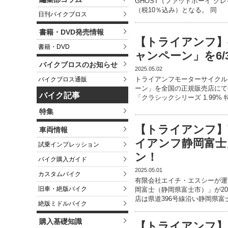
GHOST（ファットボーイ グレ
（税10％込み）となる。 同
日刊バイクブロス
書籍・DVD発売情報
【トライアンフ】
書籍・DVD
ャンペーン」を6/
バイクブロスのお知らせ
2025.05.02
トライアンフモーターサイクル
バイクブロス通販
ーン」を全国の正規販売店にて
バイク記事
「クラシックシリーズ 1.99%
特集
【トライアンフ】
車両情報
イアンフ静岡富士
試乗インプレッション
ン！
バイク購入ガイド
2025.05.01
カスタムバイク
有限会社エイチ・エスシーが運
旧車・絶版バイク
岡富士（静岡県富士市）」が20
店は県道396号線沿い静岡県富
絶版ミドルバイク
購入基礎知識
【トライアンフ】