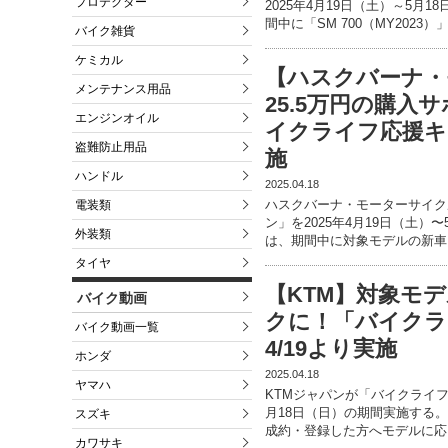
プロテクター
2025年4月19日（土）～5
間中に「SM 700（MY2023）
バイク雑貨
ケミカル
【ハスクバーナ・
メンテナンス用品
25.5万円の購
エンジンオイル
イクライフ応援キ
盗難防止用品
施
ハンドル
2025.04.18
ハスクバーナ・モーターサイク
電装類
ン」を2025年4月19日（土
外装類
は、期間中に対象モデルの新車
タイヤ
【KTM】対象モ
バイク動画
クに！「バイクラ
バイク動画一覧
4/19より実施
ホンダ
2025.04.18
ヤマハ
KTMジャパンが「バイクライフ
月18日（日）の期間実施する
スズキ
成約・登録した方へモデルに応
カワサキ