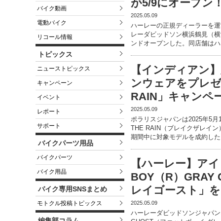
が5/9にオープン
バイク動画
2025.05.09
電動バイク
ハーレーの正規ディーラーを運
レーダビッドソン横浜鶴見（横浜
リコール情報
ンドオープンした。同店舗はハ
トピックス
【インディアン】
ニューストピックス
ンウェアをプレゼン
キャンペーン
RAIN」キャンペー
イベント
2025.05.09
レポート
ポラリスジャパンは2025年5月
サポート
THE RAIN（ブレイクザレ
期間中に対象モデルを成約した
バイクパーツ用品
バイクパーツ
【ハーレー】アイ
バイク用品
BOY（R）GRAY
レイゴースト」を
バイク専用SNSまとめ
2025.05.09
モトクル投稿トピックス
ハーレーダビッドソンジャパンは
編集部コラム