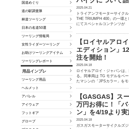
バイクについて語
国道めぐり
2025.04.21
道の駅調査隊
トライアンフモーターサイクル
THE TRIUMPH 400」の
林道ツーリング
にてスペシャルコンテンツが
日本の名道50選
ツーリング情報局
【ロイヤルアロイ
女性ライダーツーリング
エディション」12
お助けツーリングアイテム
注を開始！
ツーリングレポート
2025.04.18
ロイヤルアロイ・ジャパンは、
用品インプレ
る。同車両は TG モデルをベー
ツーリング用品
たマシンの「JPSカラー」をモ
ヘルメット
【GASGAS】スー
アパレル
万円お得に！「バ
アイウェア
ン」を4/19より実
フットギア
2025.04.18
グローブ
ガスガスモーターサイクルズジ