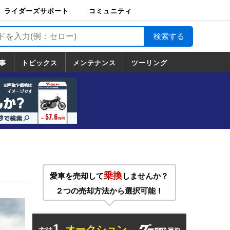
ライダーズサポート
コミュニティ
ライダーズサポート
バイク輸送
バイクガレージライ
バイク車両保険
ロードサービス
バイク試乗
コミュニティ
日記
ツーリング
カスタム
TOP
フ
TOP
事
トピックス
メンテナンス
ツーリング
トピックス
ホンダ
ヤマハ
スズキ
カワサキ
ハーレーダ
BMW
ドゥカティ
トライアン
メンテナンス
基本整備
部位別メンテ
工具の使い方
ツール100選
メンテのうん
一覧
ビッドソン
フ
一覧
ちく
乗換
愛車を売却して
しませんか？
２つの売却方法から選択可能！
1.
オークション