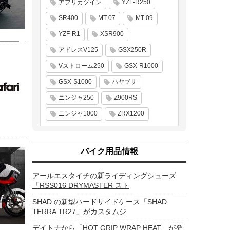
アフリカツイン
YZF-R250
SR400
MT-07
MT-09
YZF-R1
XSR900
アドレスV125
GSX250R
Vストローム250
GSX-R1000
GSX-S1000
ハヤブサ
ニンジャ250
Z900RS
ニンジャ1000
ZRX1200
バイク用品情報
アールエスタイチの新ライディングシューズ
「RSS016 DRYMASTER スト
SHAD の新型ハードサイドケース「SHAD
TERRA TR27」がカスタムジ
デイトナから「HOT GRIP WRAP HEAT」が発