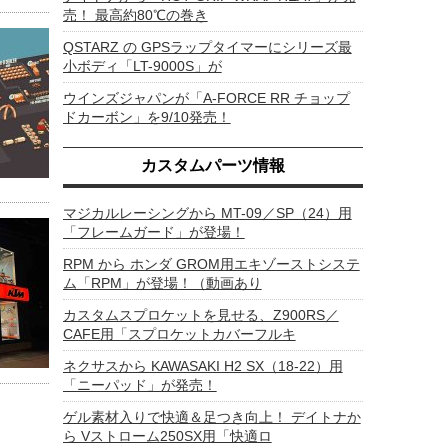
売！ 最高約80℃の巻き
QSTARZ の GPSラップタイマーにシリーズ最
小ボディ「LT-9000S」が
ウインズジャパンが「A-FORCE RR チョップ
ドカーボン」を9/10発売！
カスタムパーツ情報
マジカルレーシングから MT-09／SP（24）用
「フレームガード」が登場！
RPM から ホンダ GROM用エキゾーストシステ
ム「RPM」が登場！（動画あり
カスタムスプロケットを見せる、Z900RS／
CAFE用「スプロケットカバーフルキ
ネクサスから KAWASAKI H2 SX（18-22）用
「ニーパッド」が発売！
ゲル素材入りで快適＆足つき向上！ デイトナか
ら Vストローム250SX用「快適ロ