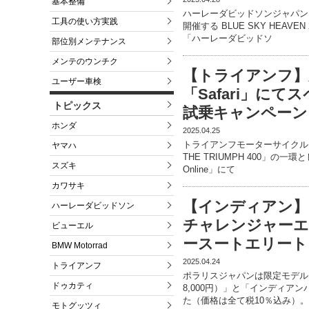
基本整備
ハーレーダビッドソンジャパンは
工具の使い方実践
開催する BLUE SKY HEAV
「ハーレーダビッドソ
部位別メンテナンス
メンテのウンチク
【トライアンフ】
ユーザー車検
「Safari」に
トピックス
試乗キャンペーン
ホンダ
2025.04.25
トライアンフモーターサイクル
ヤマハ
THE TRIUMPH 400」の一環
スズキ
Online」にて
カワサキ
【インディアン】
ハーレーダビッドソン
チャレンジャーエ
ビューエル
ースートエリート
BMW Motorrad
2025.04.24
トライアンフ
ポラリスジャパンは限定モデル
ドゥカティ
8,000円）」と「インディアン
た（価格は全て税10％込み）
モトグッツィ