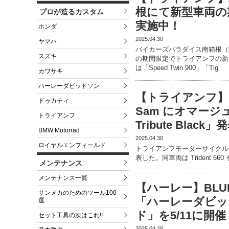
根にて新型車両の
プロが造るカスタム
実施中！
ホンダ
2025.04.30
ヤマハ
バイカーズパラダイス南箱根（静
スズキ
の期間限定でトライアンフの新
は「Speed Twin 900」「Tig
カワサキ
ハーレーダビッドソン
【トライアンフ】マン島
ドゥカティ
Sam にオマージュを捧
トライアンフ
Tribute Black」
BMW Motorrad
2025.04.30
ロイヤルエンフィールド
トライアンフモーターサイクルズジャパンが
表した。同車両は Trident 
メンテナンス
メンテナンス一覧
【ハーレー】BLUE 
サンメカのためのツール100
「ハーレーダビッ
選
ド」を5/11に開催
セット工具の次はこれ!!
2025.04.28