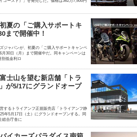
イゴースト）」を発売した。価格は362万7,800円
初夏の「ご購入サポートキ
30まで開催中！
ズジャパンが、初夏の「ご購入サポートキャンペ
6月30日（月）まで開催中だ。同キャンペーンは
 特別低金利ロ
富士山を望む新店舗「トラ
」が5/17にグランドオープ
営するトライアンフ正規販売店「トライアンフ静
25年5月17日（土）にグランドオープンする。同
士総合庁舎に
バイカーズパラダイス南箱