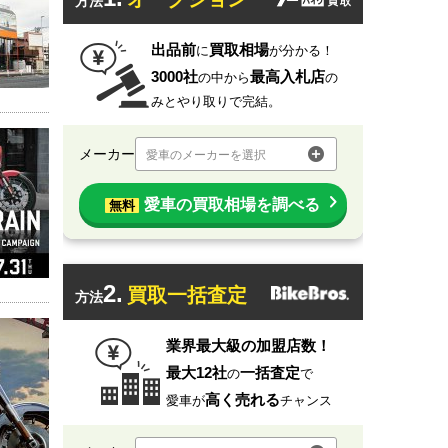
方法
出品前
買取相場
に
が分かる！
3000社
最高入札店
の中から
の
みとやり取りで完結。
メーカー
愛車のメーカーを選択
愛車の買取相場を調べる
無料
2.
買取一括査定
方法
業界最大級の加盟店数！
最大12社
一括査定
の
で
高く売れる
愛車が
チャンス