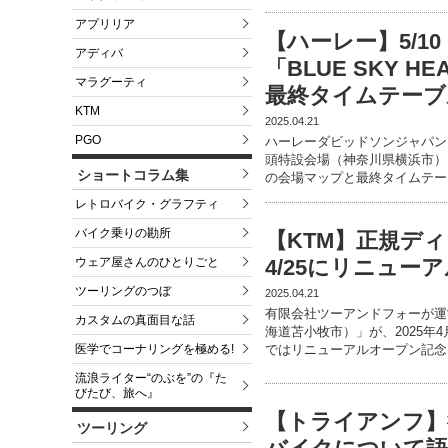
アプリリア
【ハーレー】5/1
アディバ
「BLUE SKY H
マラグーティ
最終タイムテーブ
KTM
2025.04.21
PGO
ハーレーダビッドソンジャパンは
頭特設会場（神奈川県横浜市）
ショートコラム集
の会場マップと最終タイムテー
レトロバイク・グラフティ
バイク乗りの勘所
【KTM】正規ディ
ウェア屋さんのひとりごと
4/25にリニュー
ツーリングのつぼ
2025.04.21
有限会社ツーアンドフォーが運営
カスタムの真面目な話
海道苫小牧市）」が、2025年
医学でコーナリングを極める!
ではリニューアルオープン記念
流浪ライター“のぶを”の『た
びたび、旅へ』
【トライアンフ】徳井
ツーリング