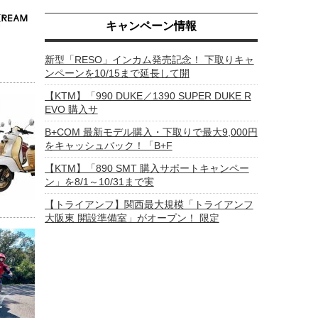
キャンペーン情報
新型「RESO」インカム発売記念！ 下取りキャ
ンペーンを10/15まで延長して開
【KTM】「990 DUKE／1390 SUPER DUKE R
EVO 購入サ
B+COM 最新モデル購入・下取りで最大9,000円
をキャッシュバック！「B+F
【KTM】「890 SMT 購入サポートキャンペー
ン」を8/1～10/31まで実
【トライアンフ】関西最大規模「トライアンフ
大阪東 開設準備室」がオープン！ 限定