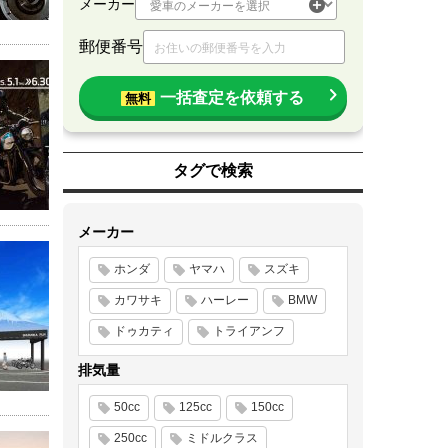
メーカー
郵便番号
一括査定を依頼する
無料
タグで検索
メーカー
ホンダ
ヤマハ
スズキ
カワサキ
ハーレー
BMW
ドゥカティ
トライアンフ
排気量
50cc
125cc
150cc
250cc
ミドルクラス