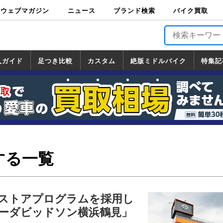
ウェブマガジン
ニュース
ブランド検索
バイク買取
バイクブロス・
原付＆ミニバイ
スポーツ＆ネイ
アメリカン＆ツ
ビッグスクータ
オフロード
バージンハーレ
バージンBMW
バージンドゥカ
バージントライ
ニュース
車両情報
イベント
キャンペ
トピック
バイク用
バイクパ
書籍・
サポート
お知らせ
ブランドを検
ブランドボイ
バイク買取
マガジンズ
ク
キッド
アラー
ー
ー
ティ
アンフ
TOP
ーン
ス
品
ーツ
DVD
索
ス
入ガイド
足つき比較
カスタム
絶版ミドルバイク
特集記
入ガイド
ンダ
マハ
ズキ
ワサキ
カスタム
ホンダ
ヤマハ
スズキ
カワサキ
道の駅調査隊
ツーリング情報局
日本の道50選
国道めぐり
林道ツーリング
絶版ミドルバイク
ホンダ
ヤマハ
スズキ
カワサキ
覧
一覧
一覧
する一覧
ストアプログラムを採用し
ーダビッドソン横浜鶴見」