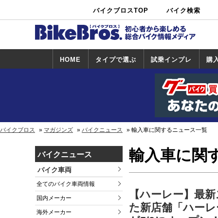
バイクブロスTOP
バイク検索
中古バイ
カタログ検
ショップ検
ク・新車検
索
索
索
HOME
タイプで選ぶ
試乗インプレ
購
スポーツ＆ネ
原付＆ミニバ
アメリカン＆
ビッグスクー
オフロード
試乗インプレ
ホンダ
ヤマハ
スズキ
カワサキ
ハーレー
BMW
トライアンフ
ドゥカティ
購
ホ
ヤ
ス
カ
イキッド
イク
クルーザー
ター
一覧
一
バイクブロス
マガジンズ
バイクニュース
輸入車に関するニュース一覧
輸入車に関
バイクニュース
バイク車両
全てのバイク車両情報
【ハーレー】最新
国内メーカー
た新店舗「ハーレ
海外メーカー