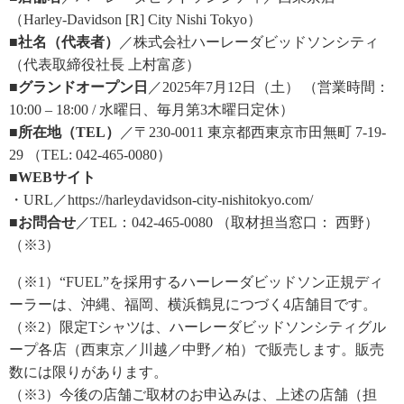
（Harley-Davidson [R] City Nishi Tokyo）
■社名（代表者）
／株式会社ハーレーダビッドソンシティ
（代表取締役社長 上村富彦）
■グランドオープン日
／2025年7月12日（土） （営業時間：
10:00 – 18:00 / 水曜日、毎月第3木曜日定休）
■所在地（TEL）
／〒230-0011 東京都西東京市田無町 7-19-
29 （TEL: 042-465-0080）
■WEBサイト
・URL／https://harleydavidson-city-nishitokyo.com/
■お問合せ
／TEL：042-465-0080 （取材担当窓口： 西野）
（※3）
（※1）“FUEL”を採用するハーレーダビッドソン正規ディ
ーラーは、沖縄、福岡、横浜鶴見につづく4店舗目です。
（※2）限定Tシャツは、ハーレーダビッドソンシティグル
ープ各店（西東京／川越／中野／柏）で販売します。販売
数には限りがあります。
（※3）今後の店舗ご取材のお申込みは、上述の店舗（担