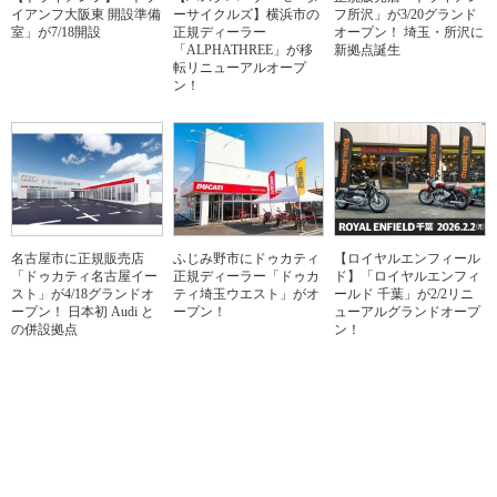
イアンフ大阪東 開設準備
ーサイクルズ】横浜市の
フ所沢」が3/20グランド
室」が7/18開設
正規ディーラー
オープン！ 埼玉・所沢に
「ALPHATHREE」が移
新拠点誕生
転リニューアルオープ
ン！
名古屋市に正規販売店
ふじみ野市にドゥカティ
【ロイヤルエンフィール
「ドゥカティ名古屋イー
正規ディーラー「ドゥカ
ド】「ロイヤルエンフィ
スト」が4/18グランドオ
ティ埼玉ウエスト」がオ
ールド 千葉」が2/2リニ
ープン！ 日本初 Audi と
ープン！
ューアルグランドオープ
の併設拠点
ン！