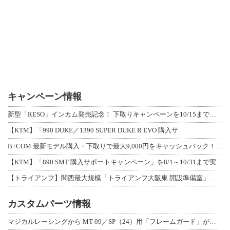
キャンペーン情報
新型「RESO」インカム発売記念！ 下取りキャンペーンを10/15まで延長して開
【KTM】「990 DUKE／1390 SUPER DUKE R EVO 購入サ
B+COM 最新モデル購入・下取りで最大9,000円をキャッシュバック！「B+F
【KTM】「890 SMT 購入サポートキャンペーン」を8/1～10/31まで実
【トライアンフ】関西最大規模「トライアンフ大阪東 開設準備室」がオープン！ 限定
カスタムパーツ情報
マジカルレーシングから MT-09／SP（24）用「フレームガード」が登場！