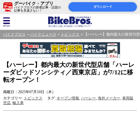
グーバイク・アプリ
ダウンロード
バイクブロスの新着記事・話題の
記事を見逃さない！
バイクブロス
バイクニュース
トピックス
【ハーレー】都内最大の新世代型
【ハーレー】都内最大の新世代型店舗「ハーレ
ーダビッドソンシティ／西東京店」が7/12に移
転オープン！
掲載日：2025年07月10日（木）
カテゴリー:
トピックス
タグ:
オープン情報
,
ハーレー
,
海外メーカー
,
車両販
売店
,
輸入車