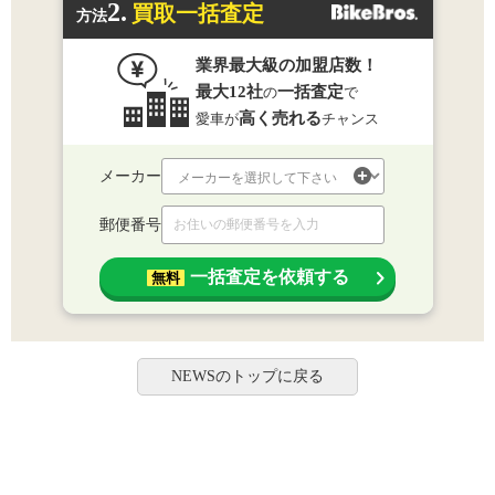
2.
買取一括査定
方法
業界最大級の加盟店数！
最大12社
一括査定
の
で
高く売れる
愛車が
チャンス
メーカー
郵便番号
一括査定を依頼する
無料
NEWSのトップに戻る