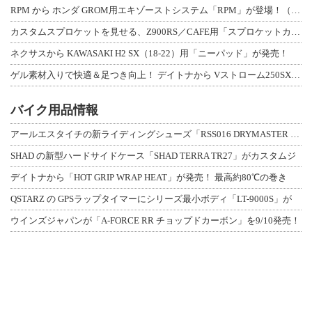
RPM から ホンダ GROM用エキゾーストシステム「RPM」が登場！（動画あり
カスタムスプロケットを見せる、Z900RS／CAFE用「スプロケットカバーフルキ
ネクサスから KAWASAKI H2 SX（18-22）用「ニーパッド」が発売！
ゲル素材入りで快適＆足つき向上！ デイトナから Vストローム250SX用「快適ロ
バイク用品情報
アールエスタイチの新ライディングシューズ「RSS016 DRYMASTER スト
SHAD の新型ハードサイドケース「SHAD TERRA TR27」がカスタムジ
デイトナから「HOT GRIP WRAP HEAT」が発売！ 最高約80℃の巻き
QSTARZ の GPSラップタイマーにシリーズ最小ボディ「LT-9000S」が
ウインズジャパンが「A-FORCE RR チョップドカーボン」を9/10発売！