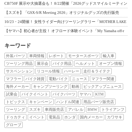
CB750F 展示や大抽選会も！ 8/22開催「2026グッドスマイルミーティン
【スズキ】「GSX-S/R Meeting 2026」オリジナルグッズの先行販売
10/23・24開催！ 女性ライダー向けツーリングラリー「MOTHER LAKE
【ヤマハ】初心者が主役！ オフロード体験イベント「My Yamaha off-r
キーワード
外装パーツ
車両情報
レポート
モータースポーツ
輸入車
ツーリング用品
展示会
バイク用品
ヘルメット
オープン情報
サスペンション
リコール情報
ハーレー
走行＆ライテク
マフラー
バイク雑貨
電動バイク
ニュース
マフラー関連
海外メーカー
キャンプツーリング
動画
ピックアップニュース
試乗会
バイクイベント
バイクパーツ
ヤマハ
KTM
トピックス
キャンペーン
ハンドル関連
用品パーツ販売店
ツーリング
スズキ
車両販売店
アパレル
BMW
トライアンフ
ドゥカティ
イベント
電装品
ホンダ
国内メーカー
カワサキ
グローブ