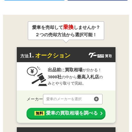
乗換
愛車を売却して
しませんか？
２つの売却方法から選択可能！
1.
オークション
方法
出品前
買取相場
に
が分かる！
3000社
最高入札店
の中から
の
みとやり取りで完結。
メーカー
愛車のメーカーを選択
愛車の買取相場を調べる
無料