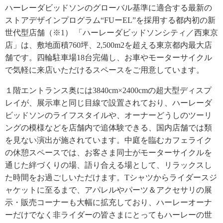
ハーレーダビッドソンのグローバル基準に適合する最新の
ストアデザインプログラム“FUーEL”を採用する都内初の新
世代型店舗（※1） 「ハーレーダビッドソンシティ／西東京
店」は、敷地面積760坪、2,500m2を超える東京都内最大店
舗です。四輪駐車場18台完備し、お車やモーターサイクル
で気軽に来店いただけるスペースをご用意しています。
１階エントランス奥には3840cm×2400cmの超大型ディスプ
レイが、展示車と同じ目線で設置されており、ハーレーダ
ビッドソンのライフスタイルや、オーナーどうしのツーリ
ングの模様などを店舗内で追体験できる、国内店舗では類
を見ない演出が施されています。中庭を臨むカフェライク
の休憩スペースでは、お客さま同士がモーターサイクルを
通じた絆づくりの場、語り合える場として、リラックスし
た時間をお過ごしいただけます。Tシャツからライダースジ
ャケットに至るまで、アパレルやパーツ＆アクセサリの展
示・販売コーナーも大幅に拡充しており、ハーレーオーナ
ーだけでなく非ライダーの皆さまにとってもハーレーの世