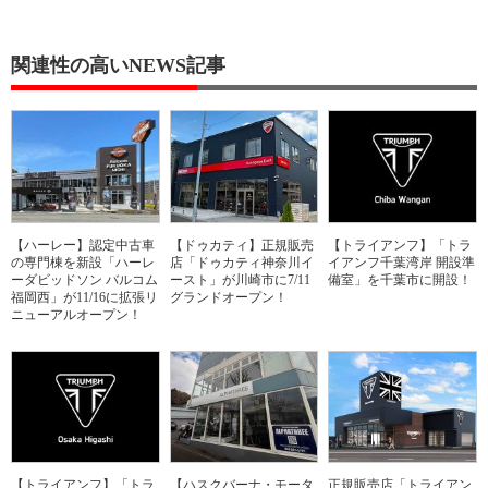
関連性の高いNEWS記事
【ハーレー】認定中古車
【ドゥカティ】正規販売
【トライアンフ】「トラ
の専門棟を新設「ハーレ
店「ドゥカティ神奈川イ
イアンフ千葉湾岸 開設準
ーダビッドソン バルコム
ースト」が川崎市に7/11
備室」を千葉市に開設！
福岡西」が11/16に拡張リ
グランドオープン！
ニューアルオープン！
【トライアンフ】「トラ
【ハスクバーナ・モータ
正規販売店「トライアン