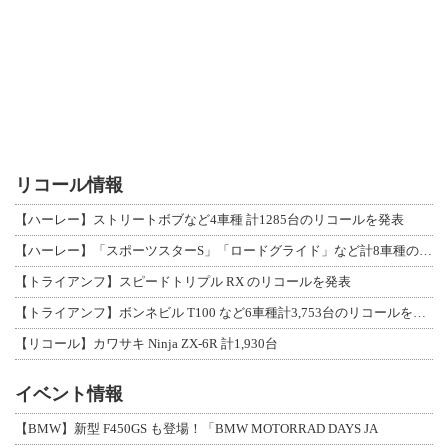
リコール情報
【ハーレー】ストリートボブなど4車種 計1285台のリコールを発表
【ハーレー】「スポーツスターS」「ロードグライド」など計8車種のリコールを発表
【トライアンフ】スピードトリプル RX のリコールを発表
【トライアンフ】ボンネビル T100 など6車種計3,753台のリコールを発表
【リコール】カワサキ Ninja ZX-6R 計1,930台
イベント情報
【BMW】新型 F450GS も登場！「BMW MOTORRAD DAYS JA