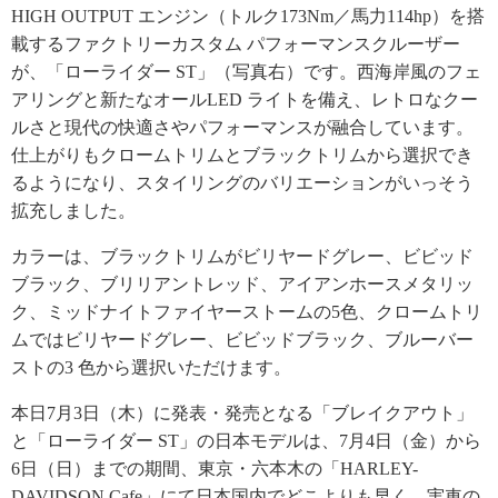
HIGH OUTPUT エンジン（トルク173Nm／馬力114hp）を搭
載するファクトリーカスタム パフォーマンスクルーザー
が、「ローライダー ST」（写真右）です。西海岸風のフェ
アリングと新たなオールLED ライトを備え、レトロなクー
ルさと現代の快適さやパフォーマンスが融合しています。
仕上がりもクロームトリムとブラックトリムから選択でき
るようになり、スタイリングのバリエーションがいっそう
拡充しました。
カラーは、ブラックトリムがビリヤードグレー、ビビッド
ブラック、ブリリアントレッド、アイアンホースメタリッ
ク、ミッドナイトファイヤーストームの5色、クロームトリ
ムではビリヤードグレー、ビビッドブラック、ブルーバー
ストの3 色から選択いただけます。
本日7月3日（木）に発表・発売となる「ブレイクアウト」
と「ローライダー ST」の日本モデルは、7月4日（金）から
6日（日）までの期間、東京・六本木の「HARLEY-
DAVIDSON Cafe」にて日本国内でどこよりも早く、実車の