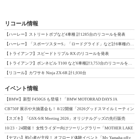
リコール情報
【ハーレー】ストリートボブなど4車種 計1285台のリコールを発表
【ハーレー】「スポーツスターS」「ロードグライド」など計8車種のリコールを発表
【トライアンフ】スピードトリプル RX のリコールを発表
【トライアンフ】ボンネビル T100 など6車種計3,753台のリコールを発表
【リコール】カワサキ Ninja ZX-6R 計1,930台
イベント情報
【BMW】新型 F450GS も登場！「BMW MOTORRAD DAYS JA
CB750F 展示や大抽選会も！ 8/22開催「2026グッドスマイルミーティン
【スズキ】「GSX-S/R Meeting 2026」オリジナルグッズの先行販売
10/23・24開催！ 女性ライダー向けツーリングラリー「MOTHER LAKE
【ヤマハ】初心者が主役！ オフロード体験イベント「My Yamaha off-r