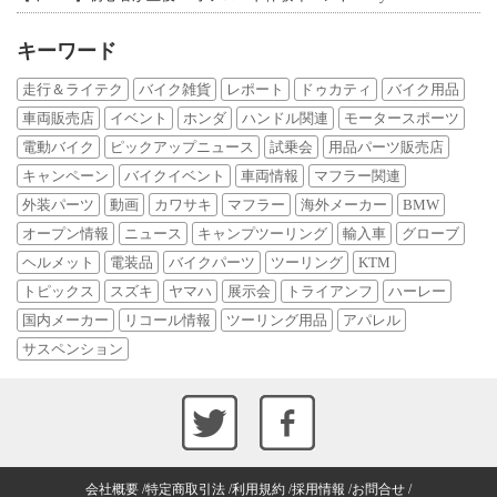
キーワード
走行＆ライテク
バイク雑貨
レポート
ドゥカティ
バイク用品
車両販売店
イベント
ホンダ
ハンドル関連
モータースポーツ
電動バイク
ピックアップニュース
試乗会
用品パーツ販売店
キャンペーン
バイクイベント
車両情報
マフラー関連
外装パーツ
動画
カワサキ
マフラー
海外メーカー
BMW
オープン情報
ニュース
キャンプツーリング
輸入車
グローブ
ヘルメット
電装品
バイクパーツ
ツーリング
KTM
トピックス
スズキ
ヤマハ
展示会
トライアンフ
ハーレー
国内メーカー
リコール情報
ツーリング用品
アパレル
サスペンション
会社概要
特定商取引法
利用規約
採用情報
お問合せ