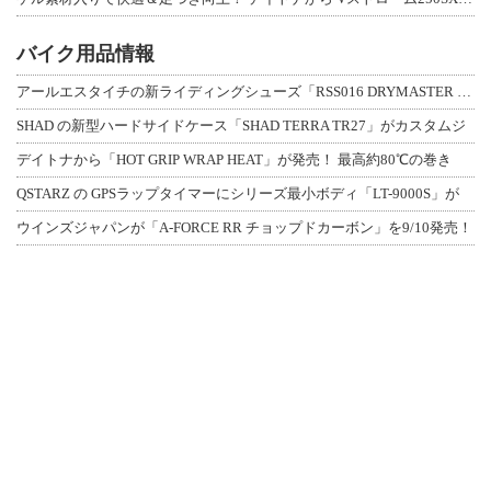
バイク用品情報
アールエスタイチの新ライディングシューズ「RSS016 DRYMASTER スト
SHAD の新型ハードサイドケース「SHAD TERRA TR27」がカスタムジ
デイトナから「HOT GRIP WRAP HEAT」が発売！ 最高約80℃の巻き
QSTARZ の GPSラップタイマーにシリーズ最小ボディ「LT-9000S」が
ウインズジャパンが「A-FORCE RR チョップドカーボン」を9/10発売！