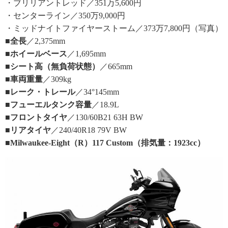
・ブリリアントレッド／351万5,600円
・センターライン／350万9,000円
・ミッドナイトファイヤーストーム／373万7,800円（写真）
■全長
／2,375mm
■ホイールベース
／1,695mm
■シート高（無負荷状態）
／665mm
■車両重量
／309kg
■レーク・トレール
／34°145mm
■フューエルタンク容量
／18.9L
■フロントタイヤ
／130/60B21 63H BW
■リアタイヤ
／240/40R18 79V BW
■Milwaukee-Eight（R）117 Custom（排気量：1923cc）