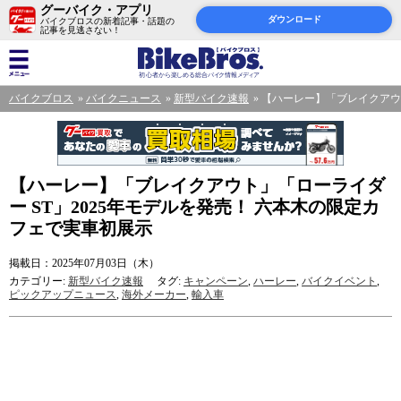
グーバイク・アプリ
ダウンロード
バイクブロスの新着記事・話題の
記事を見逃さない！
バイクブロス
バイクニュース
新型バイク速報
【ハーレー】「ブレイクアウト
【ハーレー】「ブレイクアウト」「ローライダ
ー ST」2025年モデルを発売！ 六本木の限定カ
フェで実車初展示
掲載日：2025年07月03日（木）
カテゴリー:
新型バイク速報
タグ:
キャンペーン
,
ハーレー
,
バイクイベント
,
ピックアップニュース
,
海外メーカー
,
輸入車