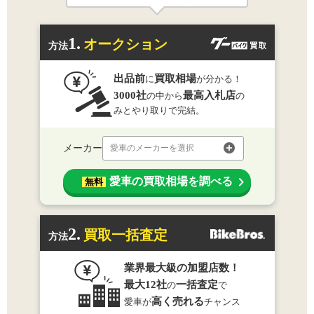
1.
オークション
方法
出品前
買取相場
に
が分かる！
3000社
最高入札店
の中から
の
みとやり取りで完結。
メーカー
愛車のメーカーを選択
愛車の買取相場を調べる
無料
2.
買取一括査定
方法
業界最大級の加盟店数！
最大12社
一括査定
の
で
高く売れる
愛車が
チャンス