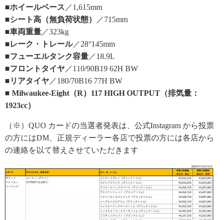
■ホイールベース
／1,615mm
■シート高（無負荷状態）
／715mm
■車両重量
／323kg
■レーク・トレール
／28°145mm
■フューエルタンク容量
／18.9L
■フロントタイヤ
／110/90B19 62H BW
■リアタイヤ
／180/70B16 77H BW
■ Milwaukee-Eight（R）117 HIGH OUTPUT（排気量：
1923cc）
（※）QUO カードの当選者発表は、公式Instagram から投票
の方にはDM、正規ディーラー各店で投票の方には各店から
の連絡を以て替えさせていただきます