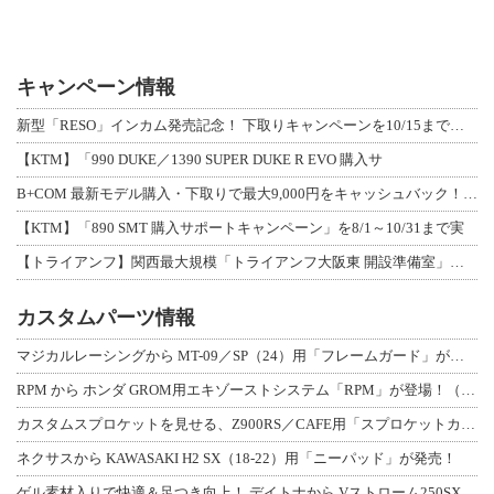
キャンペーン情報
新型「RESO」インカム発売記念！ 下取りキャンペーンを10/15まで延長して開
【KTM】「990 DUKE／1390 SUPER DUKE R EVO 購入サ
B+COM 最新モデル購入・下取りで最大9,000円をキャッシュバック！「B+F
【KTM】「890 SMT 購入サポートキャンペーン」を8/1～10/31まで実
【トライアンフ】関西最大規模「トライアンフ大阪東 開設準備室」がオープン！ 限定
カスタムパーツ情報
マジカルレーシングから MT-09／SP（24）用「フレームガード」が登場！
RPM から ホンダ GROM用エキゾーストシステム「RPM」が登場！（動画あり
カスタムスプロケットを見せる、Z900RS／CAFE用「スプロケットカバーフルキ
ネクサスから KAWASAKI H2 SX（18-22）用「ニーパッド」が発売！
ゲル素材入りで快適＆足つき向上！ デイトナから Vストローム250SX用「快適ロ