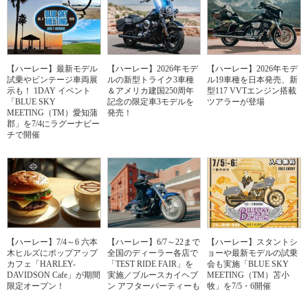
【ハーレー】最新モデル
【ハーレー】2026年モデ
【ハーレー】2026年モデ
試乗やビンテージ車両展
ルの新型トライク3車種
ル19車種を日本発売、新
示も！ 1DAY イベント
＆アメリカ建国250周年
型117 VVTエンジン搭載
「BLUE SKY
記念の限定車3モデルを
ツアラーが登場
MEETING（TM）愛知蒲
発売！
郡」を7/4にラグーナビー
チで開催
【ハーレー】7/4～6 六本
【ハーレー】6/7～22まで
【ハーレー】スタントシ
木ヒルズにポップアップ
全国のディーラー各店で
ョーや最新モデルの試乗
カフェ「HARLEY-
「TEST RIDE FAIR」を
会も実施「BLUE SKY
DAVIDSON Cafe」が期間
実施／ブルースカイヘブ
MEETING（TM）苫小
限定オープン！
ン アフターパーティーも
牧」を7/5・6開催