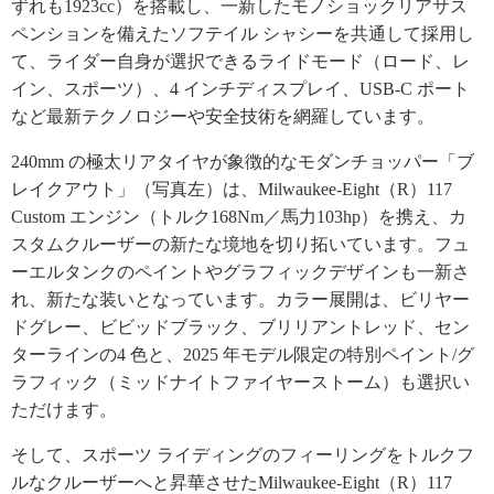
ずれも1923cc）を搭載し、一新したモノショックリアサス
ペンションを備えたソフテイル シャシーを共通して採用し
て、ライダー自身が選択できるライドモード（ロード、レ
イン、スポーツ）、4 インチディスプレイ、USB-C ポート
など最新テクノロジーや安全技術を網羅しています。
240mm の極太リアタイヤが象徴的なモダンチョッパー「ブ
レイクアウト」（写真左）は、Milwaukee-Eight（R）117
Custom エンジン（トルク168Nm／馬力103hp）を携え、カ
スタムクルーザーの新たな境地を切り拓いています。フュ
ーエルタンクのペイントやグラフィックデザインも一新さ
れ、新たな装いとなっています。カラー展開は、ビリヤー
ドグレー、ビビッドブラック、ブリリアントレッド、セン
ターラインの4 色と、2025 年モデル限定の特別ペイント/グ
ラフィック（ミッドナイトファイヤーストーム）も選択い
ただけます。
そして、スポーツ ライディングのフィーリングをトルクフ
ルなクルーザーへと昇華させたMilwaukee-Eight（R）117