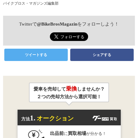
バイクブロス・マガジンズ編集部
Twitterで
@BikeBrosMagazin
をフォローしよう！
ツイートする
シェアする
乗換
愛車を売却して
しませんか？
２つの売却方法から選択可能！
1.
オークション
方法
出品前
買取相場
に
が分かる！