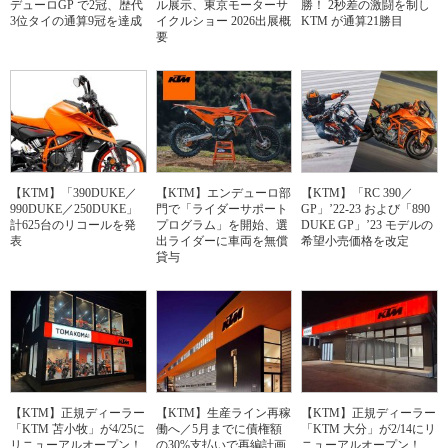
デューロGP で2冠、歴代
ル展示、東京モーターサ
勝！ 2秒差の激闘を制し
3位タイの通算9冠を達成
イクルショー 2026出展概
KTM が通算21勝目
要
【KTM】「390DUKE／
【KTM】エンデューロ部
【KTM】「RC 390／
990DUKE／250DUKE」
門で「ライダーサポート
GP」’22-23 および「890
計625台のリコールを発
プログラム」を開始、選
DUKE GP」’23 モデルの
表
出ライダーに車両を無償
希望小売価格を改定
貸与
【KTM】正規ディーラー
【KTM】生産ライン再稼
【KTM】正規ディーラー
「KTM 苫小牧」が4/25に
働へ／5月までに債権額
「KTM 大分」が2/14にリ
リニューアルオープン！
の30%支払いで再編計画
ニューアルオープン！