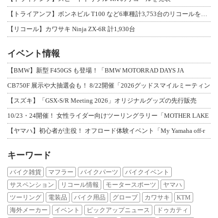
【トライアンフ】ボンネビル T100 など6車種計3,753台のリコールを発表
【リコール】カワサキ Ninja ZX-6R 計1,930台
イベント情報
【BMW】新型 F450GS も登場！「BMW MOTORRAD DAYS JA
CB750F 展示や大抽選会も！ 8/22開催「2026グッドスマイルミーティン
【スズキ】「GSX-S/R Meeting 2026」オリジナルグッズの先行販売
10/23・24開催！ 女性ライダー向けツーリングラリー「MOTHER LAKE
【ヤマハ】初心者が主役！ オフロード体験イベント「My Yamaha off-r
キーワード
バイク雑貨
マフラー
バイクパーツ
バイクイベント
サスペンション
リコール情報
モータースポーツ
ヤマハ
ツーリング
電装品
バイク用品
グローブ
カワサキ
KTM
海外メーカー
イベント
ピックアップニュース
ドゥカティ