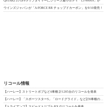
QSTARZ の GPSラップタイマーにシリーズ最小ボディ「LT-9000S」が
ウインズジャパンが「A-FORCE RR チョップドカーボン」を9/10発売！
リコール情報
【ハーレー】ストリートボブなど4車種 計1285台のリコールを発表
【ハーレー】「スポーツスターS」「ロードグライド」など計8車種のリコールを発表
【トライアンフ】スピードトリプル RX のリコールを発表