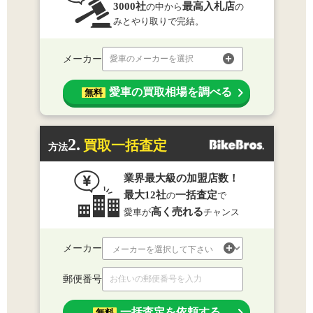
3000社
最高入札店
の中から
の
みとやり取りで完結。
メーカー
愛車のメーカーを選択
愛車の買取相場を調べる
無料
2.
買取一括査定
方法
業界最大級の加盟店数！
最大12社
一括査定
の
で
高く売れる
愛車が
チャンス
メーカー
郵便番号
一括査定を依頼する
無料