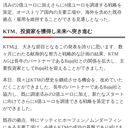
済みの2億ユーロに加えさらに6億ユーロを調達する戦略を
策定。オーストリア国内の主要工場や、海外を含めた既存
拠点・雇用を維持することができる見通しとなった。
KTM、投資家を獲得し未来へ突き進む
KTMは、大きな節目となるこの発表を誇りに思います。数
ヶ月にわたる献身的な努力と戦略的な計画の結果、KTM
AGは長年のパートナーであるBajaj社との関係を拡大し、主
要投資家としてBajaj社を迎えることができました。
本日、我々はKTMの歴史を継続させる機会を、改めていた
だくことができました。長年のパートナーであるBajaj社と
協力し、既に調達済みの2億ユーロに加え、新たなスタート
に向けてさらに6億ユーロを調達できる戦略を策定すること
ができました。
既存の拠点、特にマッティヒホーフェン／ムンダーフィン
にある主要工場は、今後もKTMの成功の基盤であり続けま