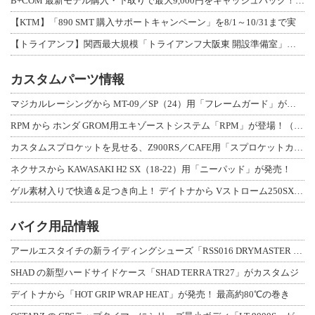
B+COM 最新モデル購入・下取りで最大9,000円をキャッシュバック！「B+F
【KTM】「890 SMT 購入サポートキャンペーン」を8/1～10/31まで実
【トライアンフ】関西最大規模「トライアンフ大阪東 開設準備室」がオープン！ 限定
カスタムパーツ情報
マジカルレーシングから MT-09／SP（24）用「フレームガード」が登場！
RPM から ホンダ GROM用エキゾーストシステム「RPM」が登場！（動画あり
カスタムスプロケットを見せる、Z900RS／CAFE用「スプロケットカバーフルキ
ネクサスから KAWASAKI H2 SX（18-22）用「ニーパッド」が発売！
ゲル素材入りで快適＆足つき向上！ デイトナから Vストローム250SX用「快適ロ
バイク用品情報
アールエスタイチの新ライディングシューズ「RSS016 DRYMASTER スト
SHAD の新型ハードサイドケース「SHAD TERRA TR27」がカスタムジ
デイトナから「HOT GRIP WRAP HEAT」が発売！ 最高約80℃の巻き