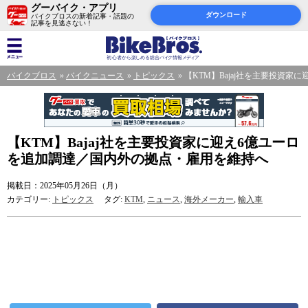
グーバイク・アプリ
ダウンロード
バイクブロスの新着記事・話題の
記事を見逃さない！
バイクブロス
バイクニュース
トピックス
【KTM】Bajaj社を主要投資
【KTM】Bajaj社を主要投資家に迎え6億ユーロ
を追加調達／国内外の拠点・雇用を維持へ
掲載日：2025年05月26日（月）
カテゴリー:
トピックス
タグ:
KTM
,
ニュース
,
海外メーカー
,
輸入車