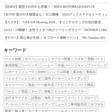
【BMW】新型 F450GS も登場！「BMW MOTORRAD DAYS JA
CB750F 展示や大抽選会も！ 8/22開催「2026グッドスマイルミーティン
【スズキ】「GSX-S/R Meeting 2026」オリジナルグッズの先行販売
10/23・24開催！ 女性ライダー向けツーリングラリー「MOTHER LAKE
【ヤマハ】初心者が主役！ オフロード体験イベント「My Yamaha off-r
キーワード
バイク雑貨
サスペンション
マフラー関連
スズキ
電動バイク
車両情報
ツーリング
ハーレー
外装パーツ
キャンプツーリング
レポート
ニュース
BMW
ハンドル関連
展示会
電装品
バイクイベント
ホンダ
国内メーカー
トライアンフ
キャンペーン
用品パーツ販売店
トピックス
バイク用品
ツーリング用品
オープン情報
ドゥカティ
マフラー
走行＆ライテク
試乗会
海外メーカー
イベント
グローブ
アパレル
ヤマハ
ピックアップニュース
車両販売店
カワサキ
動画
輸入車
モータースポーツ
ヘルメット
バイクパーツ