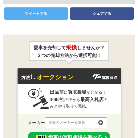
ツイートする
シェアする
乗換
愛車を売却して
しませんか？
２つの売却方法から選択可能！
1.
オークション
方法
出品前
買取相場
に
が分かる！
3000社
最高入札店
の中から
の
みとやり取りで完結。
メーカー
愛車のメーカーを選択
愛車の買取相場を調べる
無料