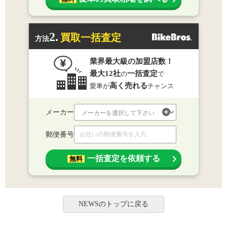
2.
買取一括査定
方法
業界最大級の加盟店数！
最大12社
一括査定
の
で
高く売れる
愛車が
チャンス
メーカー
郵便番号
一括査定を依頼する
無料
NEWSのトップに戻る