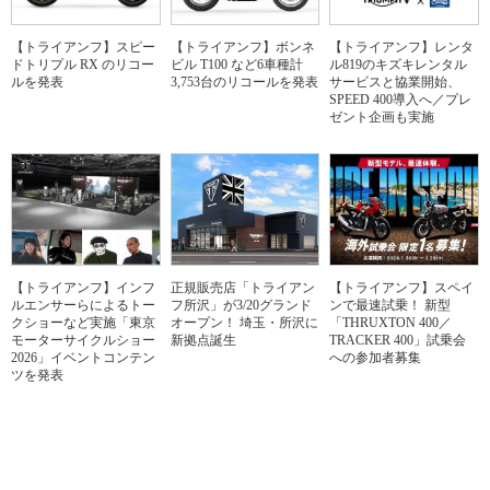
【トライアンフ】スピー
【トライアンフ】ボンネ
【トライアンフ】レンタ
ドトリプル RX のリコー
ビル T100 など6車種計
ル819のキズキレンタル
ルを発表
3,753台のリコールを発表
サービスと協業開始、
SPEED 400導入へ／プレ
ゼント企画も実施
【トライアンフ】インフ
正規販売店「トライアン
【トライアンフ】スペイ
ルエンサーらによるトー
フ所沢」が3/20グランド
ンで最速試乗！ 新型
クショーなど実施「東京
オープン！ 埼玉・所沢に
「THRUXTON 400／
モーターサイクルショー
新拠点誕生
TRACKER 400」試乗会
2026」イベントコンテン
への参加者募集
ツを発表