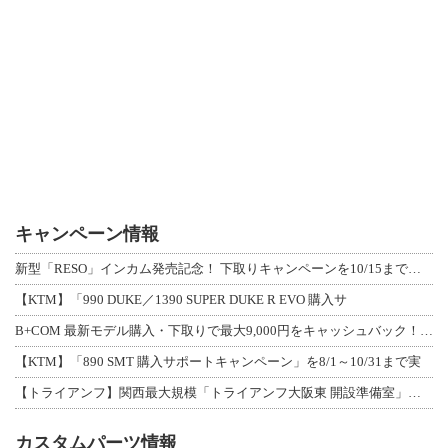
キャンペーン情報
新型「RESO」インカム発売記念！ 下取りキャンペーンを10/15まで延長して開
【KTM】「990 DUKE／1390 SUPER DUKE R EVO 購入サ
B+COM 最新モデル購入・下取りで最大9,000円をキャッシュバック！「B+F
【KTM】「890 SMT 購入サポートキャンペーン」を8/1～10/31まで実
【トライアンフ】関西最大規模「トライアンフ大阪東 開設準備室」がオープン！ 限定
カスタムパーツ情報