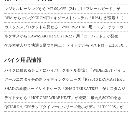
マジカルレーシングから MT-09／SP（24）用「フレームガード」が登場！
RPM から ホンダ GROM用エキゾーストシステム「RPM」が登場！（動画あり
カスタムスプロケットを見せる、Z900RS／CAFE用「スプロケットカバーフルキ
ネクサスから KAWASAKI H2 SX（18-22）用「ニーパッド」が発売！
ゲル素材入りで快適＆足つき向上！ デイトナから Vストローム250SX用「快適ロ
バイク用品情報
バイクに積めるチェアにハイバックモデル登場！「WIDE/REST ハイバックチェ
アールエスタイチの新ライディングシューズ「RSS016 DRYMASTER スト
SHAD の新型ハードサイドケース「SHAD TERRA TR27」がカスタムジ
デイトナから「HOT GRIP WRAP HEAT」が発売！ 最高約80℃の巻き
QSTARZ の GPSラップタイマーにシリーズ最小ボディ「LT-9000S」が