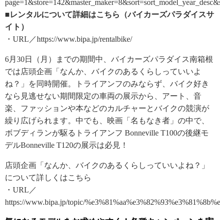
page=1&store=142&master_maker=8&sort=sort_model_year_desc&s
■レンタルについて詳細はこちら（バイカーズパラダイスサ
イト）
・URL／https://www.bipa.jp/rentalbike/
6月30日（月）までの期間中、バイカーズパラダイス南箱根
では店頭企画「なんか、バイクのあるくらしっていいよ
ね？」を同時開催。トライアンフのみならず、バイク好き
なら見逃せない期間限定の車両の展示から、アート、音
楽、ファッションや本などのカルチャーとバイクの競演が
繰り広げられます。中でも、映画「名もなき者」の中で、
ボブディランが駆るトライアンフ Bonneville T100の後継モ
デルBonneville T120の展示は必見！
店頭企画「なんか、バイクのあるくらしっていいよね？」
について詳しくはこちら
・URL／
https://www.bipa.jp/topic/%e3%81%aa%e3%82%93%e3%