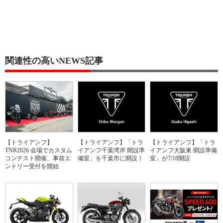
関連性の高いNEWS記事
【トライアンフ】
【トライアンフ】「トラ
【トライアンフ】「トラ
TNR2026 会場でカスタム
イアンフ千葉湾岸 開設準
イアンフ大阪東 開設準備
コンテスト開催、事前エ
備室」を千葉市に開設！
室」が7/18開設
ントリー受付を開始