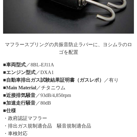
マフラースプリングの共振音防止ラバーに、ヨシムラのロ
ゴを配置
■車両型式
／8BL-EJ11A
■エンジン型式
／DXA1
■自動車排出ガス試験結果証明書（ガスレポ）
／有り
■Main Material
／チタニウム
■近接排気騒音
／93dB/4,850rpm
■加速走行騒音
／80dB
■仕様
・政府認証マフラー
・排出ガス規制適合品 騒音規制適合品
・車検対応