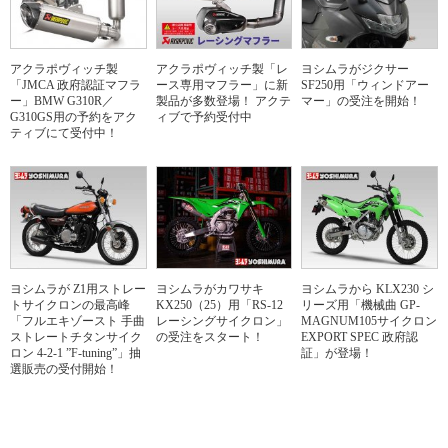
アクラポヴィッチ製
アクラポヴィッチ製「レ
ヨシムラがジクサー
「JMCA 政府認証マフラ
ース専用マフラー」に新
SF250用「ウィンドアー
ー」BMW G310R／
製品が多数登場！ アクテ
マー」の受注を開始！
G310GS用の予約をアク
ィブで予約受付中
ティブにて受付中！
ヨシムラが Z1用ストレー
ヨシムラがカワサキ
ヨシムラから KLX230 シ
トサイクロンの最高峰
KX250（25）用「RS-12
リーズ用「機械曲 GP-
「フルエキゾースト 手曲
レーシングサイクロン」
MAGNUM105サイクロン
ストレートチタンサイク
の受注をスタート！
EXPORT SPEC 政府認
ロン 4-2-1 ”F-tuning”」抽
証」が登場！
選販売の受付開始！