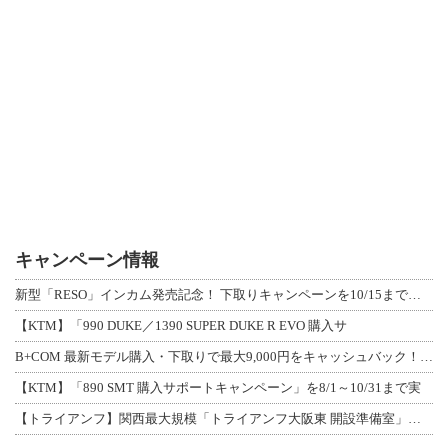
キャンペーン情報
新型「RESO」インカム発売記念！ 下取りキャンペーンを10/15まで延長して開
【KTM】「990 DUKE／1390 SUPER DUKE R EVO 購入サ
B+COM 最新モデル購入・下取りで最大9,000円をキャッシュバック！「B+F
【KTM】「890 SMT 購入サポートキャンペーン」を8/1～10/31まで実
【トライアンフ】関西最大規模「トライアンフ大阪東 開設準備室」がオープン！ 限定