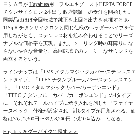
ヨシムラが
Hayabusa
用「フルエキゾーストHEPTA FORCE
チタンサイクロン 2本出し 政府認証」の受注を開始した。
同製品はほぼ全回転域で純正を上回る出力を発揮する R-
11Sq R チタンサイクロンと同じ仕様のヘッダーパイプを使
用しながらも、ステンレス材を組み合わせることでリーズ
ナブルな価格帯を実現。また、ツーリング時の耳障りにな
らない快適な音量と、高回転域でのレーシーなサウンドを
両立するという。
ラインナップは「TMS メタルマジックカバー/ステンレスエ
ンドタイプ」「TTBS チタンブルーカバー/ステンレスエン
ド」「TMC メタルマジックカバー/カーボンエンド」
「TTBC チタンブルーカバー/カーボンエンド」の4タイプ
に、それぞれテールパイプに焼き入れを施した「ファイヤ
ースペック」仕様が設定され、計8タイプが用意される。価
格は35万5,300円〜39万8,200円（税10％込み）となる。
Hayabusaをグーバイクで探す＞＞