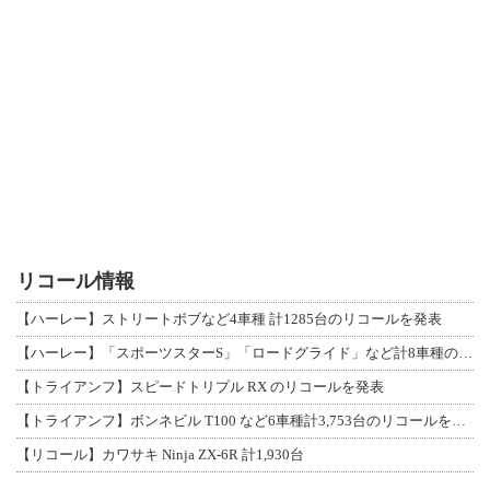
リコール情報
【ハーレー】ストリートボブなど4車種 計1285台のリコールを発表
【ハーレー】「スポーツスターS」「ロードグライド」など計8車種のリコールを発表
【トライアンフ】スピードトリプル RX のリコールを発表
【トライアンフ】ボンネビル T100 など6車種計3,753台のリコールを発表
【リコール】カワサキ Ninja ZX-6R 計1,930台