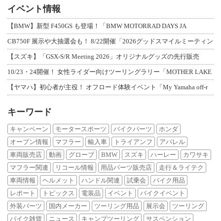
イベント情報
【BMW】新型 F450GS も登場！「BMW MOTORRAD DAYS JA
CB750F 展示や大抽選会も！ 8/22開催「2026グッドスマイルミーティン
【スズキ】「GSX-S/R Meeting 2026」オリジナルグッズの先行販売
10/23・24開催！ 女性ライダー向けツーリングラリー「MOTHER LAKE
【ヤマハ】初心者が主役！ オフロード体験イベント「My Yamaha off-r
キーワード
キャンペーン
モータースポーツ
バイクパーツ
ホンダ
オープン情報
マフラー
輸入車
トライアンフ
アパレル
車両販売店
動画
グローブ
BMW
スズキ
ハーレー
カワサキ
マフラー関連
リコール情報
用品パーツ販売店
走行＆ライテク
車両情報
ヘルメット
ハンドル関連
試乗会
バイク用品
レポート
トピックス
電装品
イベント
バイクイベント
外装パーツ
国内メーカー
ツーリング用品
展示会
ツーリング
バイク雑貨
ニュース
キャンプツーリング
サスペンション