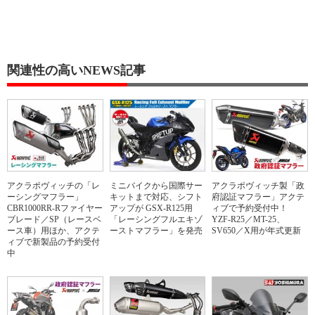
関連性の高いNEWS記事
アクラポヴィッチの「レ
ミニバイクから国際サー
アクラポヴィッチ製「政
ーシングマフラー」
キットまで対応、シフト
府認証マフラー」アクテ
CBR1000RR-Rファイヤー
アップが GSX-R125用
ィブで予約受付中！
ブレード／SP（レースベ
「レーシングフルエキゾ
YZF-R25／MT-25、
ース車）用ほか、アクテ
ーストマフラー」を発売
SV650／X用が年式更新
ィブで新製品の予約受付
中