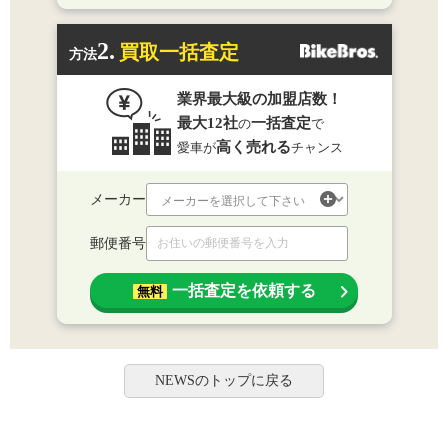
2.
買取一括査定
方法
業界最大級の加盟店数！
最大12社
一括査定
の
で
高く売れる
愛車が
チャンス
メーカー
郵便番号
一括査定を依頼する
無料
NEWSのトップに戻る