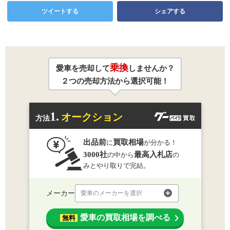
ツイートする
シェアする
乗換
愛車を売却して
しませんか？
２つの売却方法から選択可能！
1.
オークション
方法
出品前
買取相場
に
が分かる！
3000社
最高入札店
の中から
の
みとやり取りで完結。
メーカー
愛車のメーカーを選択
愛車の買取相場を調べる
無料