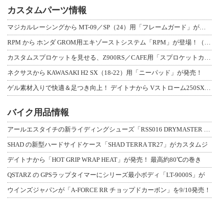
カスタムパーツ情報
マジカルレーシングから MT-09／SP（24）用「フレームガード」が登場！
RPM から ホンダ GROM用エキゾーストシステム「RPM」が登場！（動画あり
カスタムスプロケットを見せる、Z900RS／CAFE用「スプロケットカバーフルキ
ネクサスから KAWASAKI H2 SX（18-22）用「ニーパッド」が発売！
ゲル素材入りで快適＆足つき向上！ デイトナから Vストローム250SX用「快適ロ
バイク用品情報
アールエスタイチの新ライディングシューズ「RSS016 DRYMASTER スト
SHAD の新型ハードサイドケース「SHAD TERRA TR27」がカスタムジ
デイトナから「HOT GRIP WRAP HEAT」が発売！ 最高約80℃の巻き
QSTARZ の GPSラップタイマーにシリーズ最小ボディ「LT-9000S」が
ウインズジャパンが「A-FORCE RR チョップドカーボン」を9/10発売！