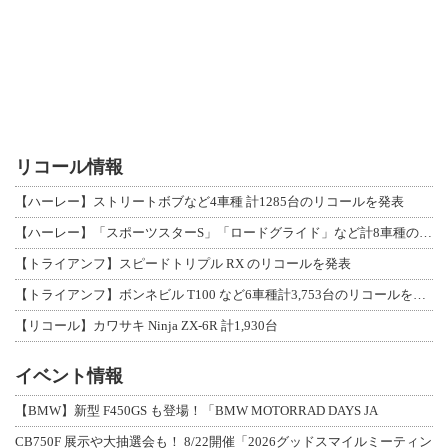
リコール情報
【ハーレー】ストリートボブなど4車種 計1285台のリコールを発表
【ハーレー】「スポーツスターS」「ロードグライド」など計8車種のリコールを発表
【トライアンフ】スピードトリプル RX のリコールを発表
【トライアンフ】ボンネビル T100 など6車種計3,753台のリコールを発表
【リコール】カワサキ Ninja ZX-6R 計1,930台
イベント情報
【BMW】新型 F450GS も登場！「BMW MOTORRAD DAYS JA
CB750F 展示や大抽選会も！ 8/22開催「2026グッドスマイルミーティン