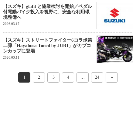
【スズキ】glafit と協業検討を開始／ペダル
付電動バイク投入を視野に、安全な利用環
境整備へ
2026.03.17
【スズキ】ストリートファイター6コラボ第
二弾「Hayabusa Tuned by JURI」がカプコ
ンカップに登場
2026.03.11
1
2
3
4
…
24
»