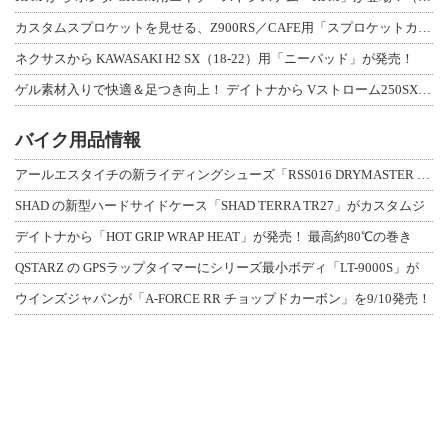
カスタムスプロケットを見せる、Z900RS／CAFE用「スプロケットカバーフルキ
ネクサスから KAWASAKI H2 SX（18-22）用「ニーパッド」が発売！
ゲル素材入りで快適＆足つき向上！ デイトナから Vストローム250SX用「快適ロ
バイク用品情報
アールエスタイチの新ライディングシューズ「RSS016 DRYMASTER スト
SHAD の新型ハードサイドケース「SHAD TERRA TR27」がカスタムジ
デイトナから「HOT GRIP WRAP HEAT」が発売！ 最高約80℃の巻き
QSTARZ の GPSラップタイマーにシリーズ最小ボディ「LT-9000S」が
ウインズジャパンが「A-FORCE RR チョップドカーボン」を9/10発売！