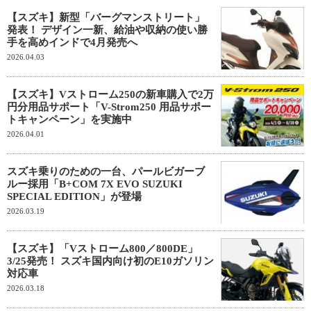
【スズキ】新型「バーグマンストリート」
発表！ デザイン一新、給油や収納の使い勝
手を高めインドで4月発売へ
2026.04.03
【スズキ】Vストローム250の新車購入で2万
円分用品サポート「V-Strom250 用品サポー
トキャンペーン」を実施中
2026.04.01
スズキ乗りのための一台、パールビガーブ
ルー採用「B+COM 7X EVO SUZUKI
SPECIAL EDITION」が登場
2026.03.19
【スズキ】「Vストローム800／800DE」
3/25発売！ スズキ国内向け初のE10ガソリン
対応車
2026.03.18