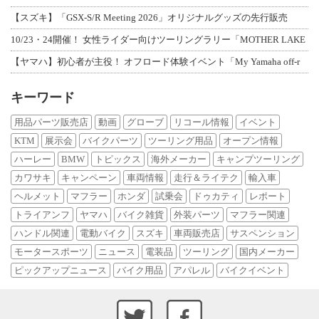
【スズキ】「GSX-S/R Meeting 2026」オリジナルグッズの先行販売
10/23・24開催！ 女性ライダー向けツーリングラリー「MOTHER LAKE
【ヤマハ】初心者が主役！ オフロード体験イベント「My Yamaha off-r
キーワード
用品パーツ販売店
動画
グローブ
リコール情報
イベント
KTM
展示会
バイクパーツ
ツーリング用品
オープン情報
ハーレー
BMW
トピックス
海外メーカー
キャンプツーリング
カワサキ
キャンペーン
車両情報
走行＆ライテク
輸入車
ヘルメット
マフラー
ホンダ
試乗会
ドゥカティ
レポート
トライアンフ
ヤマハ
バイク雑貨
外装パーツ
マフラー関連
ハンドル関連
電動バイク
スズキ
車両販売店
サスペンション
モータースポーツ
ニュース
電装品
ツーリング
国内メーカー
ピックアップニュース
バイク用品
アパレル
バイクイベント