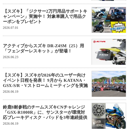
【スズキ】「ジクサー2万円用品サポートキ
ャンペーン」実施中！ 対象車購入で用品ク
ーポンをプレゼント
2026.07.01
アクティブからスズキ DR-Z4SM（25）用
「フェンダーレスキット」が登場！
2026.06.23
【スズキ】スズキが2026年のユーザー向け
イベント日程を発表！ 9月から KATANA・
GSX-S/R・Vストロームミーティングを実施
2026.06.19
鈴鹿8耐参戦のチームスズキCNチャレンジ
「GSX-R1000R」に、サンスターが環境対
応ブレーキディスク・パッドを3年連続提供
2026.06.19