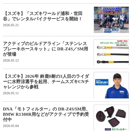
【スズキ】「スズキワールド浦和・世田
谷」でレンタルバイクサービスを開始！
2026.05.21
アクティブのビルドアライン「ステンレス
ブレーキホースキット」に DR-Z4S／SM用
が登場
2026.05.12
【スズキ】2026年 鈴鹿8耐の3人目のライダ
ーに水野涼選手を起用、チームスズキCNチ
ャレンジから参戦
2026.05.11
DNA「モトフィルター」の DR-Z4S/SM用、
BMW R1300R用などがアクティブで予約受
付中
2026.05.04