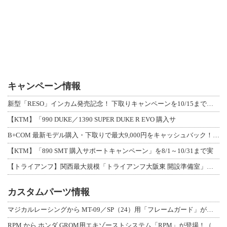
キャンペーン情報
新型「RESO」インカム発売記念！ 下取りキャンペーンを10/15まで延長して開
【KTM】「990 DUKE／1390 SUPER DUKE R EVO 購入サ
B+COM 最新モデル購入・下取りで最大9,000円をキャッシュバック！「B+F
【KTM】「890 SMT 購入サポートキャンペーン」を8/1～10/31まで実
【トライアンフ】関西最大規模「トライアンフ大阪東 開設準備室」がオープン！ 限定
カスタムパーツ情報
マジカルレーシングから MT-09／SP（24）用「フレームガード」が登場！
RPM から ホンダ GROM用エキゾーストシステム「RPM」が登場！（動画あり