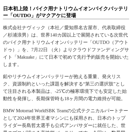
日本初上陸！バイク用ナトリウムイオンバイクバッテリ
ー「OUTDO」がマクアケに登場
株式会社ナヴィック（本社／愛知県名古屋市、代表取締役
／杉浦浪男）は、世界140カ国以上で展開されている次世代
のバイク用ナトリウムイオンバッテリー「OUTDO（アウト
ドゥ）」を、7月22日 （火）よりクラウドファンディングサ
イト「Makuake」にて日本で初めて先行予約販売を開始いた
します。
鉛やリチウムイオンバッテリーが抱える重量、発火リス
ク、資源制約といった課題を解決する“第三の選択肢”とし
て注目される本製品は、-25℃の極寒環境下でも安定した始
動性を発揮し、長期保管時も18ヶ月間の電力維持が可能。
BMW Motorrad WorldSBK Teamの公式テクニカルパートナー
として2024年世界王者マシンにも採用され、日本のトップ
ライダー長島哲太選手も公式アンバサダーに就任した、世