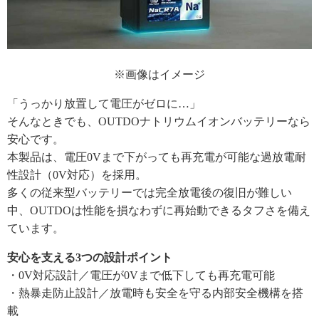
※画像はイメージ
「うっかり放置して電圧がゼロに…」
そんなときでも、OUTDOナトリウムイオンバッテリーなら
安心です。
本製品は、電圧0Vまで下がっても再充電が可能な過放電耐
性設計（0V対応）を採用。
多くの従来型バッテリーでは完全放電後の復旧が難しい
中、OUTDOは性能を損なわずに再始動できるタフさを備え
ています。
安心を支える3つの設計ポイント
・0V対応設計／電圧が0Vまで低下しても再充電可能
・熱暴走防止設計／放電時も安全を守る内部安全機構を搭
載