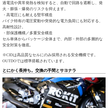
過電流や異常発熱を検知すると、自動で回路を遮断し、発
火・膨張・爆発のリスクを抑えます。
・高電圧にも耐える堅牢構造
バイク特有の電圧変動や突発的な電力負荷にも対応する、
高耐性設計。
・部保護機構／多重安全構造
セル単体からパッケージ全体まで、内部・外部の多層的な
安全対策を徹底。
※CIDは高品質なセルにのみ採用される安全機構です。
OUTDOでは標準搭載されています。
とにかく長持ち。交換の手間とサヨナラ