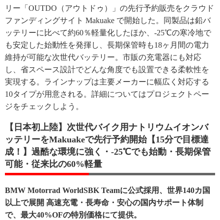
リー「OUTDO（アウトドゥ）」の先行予約販売をクラウド
ファンディングサイト Makuake で開始した。同製品は鉛バ
ッテリーに比べて約60％軽量化したほか、-25℃の寒冷地で
も安定した始動性を発揮し、長期保管時も18ヶ月間の電力
維持が可能な次世代バッテリー。市販の充電器にも対応
し、省スペース設計でどんな角度でも設置できる柔軟性を
実現する。ラインナップは主要メーカーに幅広く対応する
10タイプが用意される。詳細についてはプロジェクトペー
ジをチェックしよう。
【日本初上陸】次世代バイク用ナトリウムイオンバ
ッテリーをMakuakeで先行予約開始【15分で目標達
成！】過酷な環境に強く・-25℃でも始動・長期保管
可能・従来比の60%軽量
BMW Motorrad WorldSBK Teamに公式採用、世界140カ国
以上で展開 高速充電・長寿命・安心の国内サポート体制
で、最大40%OFの特別価格にて提供。