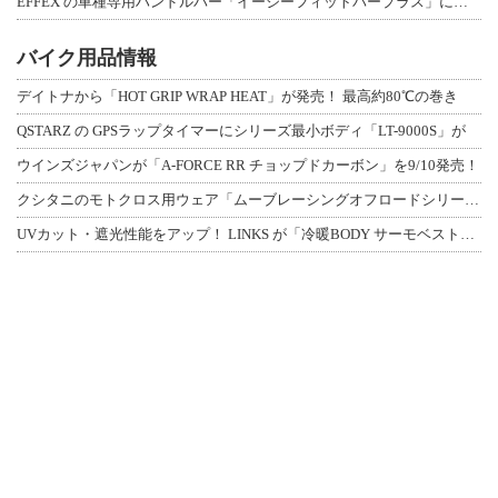
EFFEX の車種専用ハンドルバー「イージーフィットバープラス」に、MT-09／
バイク用品情報
デイトナから「HOT GRIP WRAP HEAT」が発売！ 最高約80℃の巻き
QSTARZ の GPSラップタイマーにシリーズ最小ボディ「LT-9000S」が
ウインズジャパンが「A-FORCE RR チョップドカーボン」を9/10発売！
クシタニのモトクロス用ウェア「ムーブレーシングオフロードシリーズ」3アイテムが登
UVカット・遮光性能をアップ！ LINKS が「冷暖BODY サーモベスト」改良