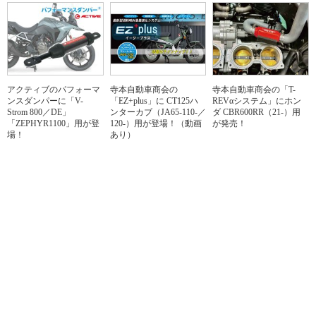
アクティブのパフォーマ
寺本自動車商会の
寺本自動車商会の「T-
ンスダンパーに「V-
「EZ+plus」に CT125ハ
REVαシステム」にホン
Strom 800／DE」
ンターカブ（JA65-110-／
ダ CBR600RR（21-）用
「ZEPHYR1100」用が登
120-）用が登場！（動画
が発売！
場！
あり）