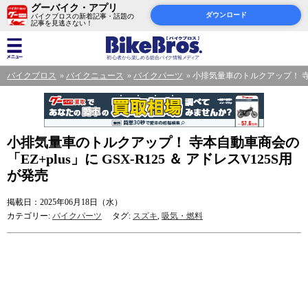
グーバイク・アプリ
ダウンロード
バイクブロスの新着記事・話題の
記事を見逃さない！
バイクブロス
バイクニュース
バイクパーツ
小排気量車のトルクアップ！ 寺本自
小排気量車のトルクアップ！ 寺本自動車商会の
「EZ+plus」に GSX-R125 ＆ アドレスV125S用
が発売
掲載日：2025年06月18日（水）
カテゴリー:
バイクパーツ
タグ:
スズキ
,
吸気・燃料