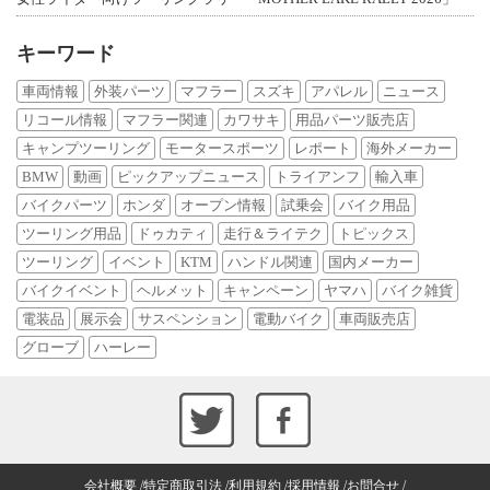
キーワード
車両情報
外装パーツ
マフラー
スズキ
アパレル
ニュース
リコール情報
マフラー関連
カワサキ
用品パーツ販売店
キャンプツーリング
モータースポーツ
レポート
海外メーカー
BMW
動画
ピックアップニュース
トライアンフ
輸入車
バイクパーツ
ホンダ
オープン情報
試乗会
バイク用品
ツーリング用品
ドゥカティ
走行＆ライテク
トピックス
ツーリング
イベント
KTM
ハンドル関連
国内メーカー
バイクイベント
ヘルメット
キャンペーン
ヤマハ
バイク雑貨
電装品
展示会
サスペンション
電動バイク
車両販売店
グローブ
ハーレー
会社概要
特定商取引法
利用規約
採用情報
お問合せ