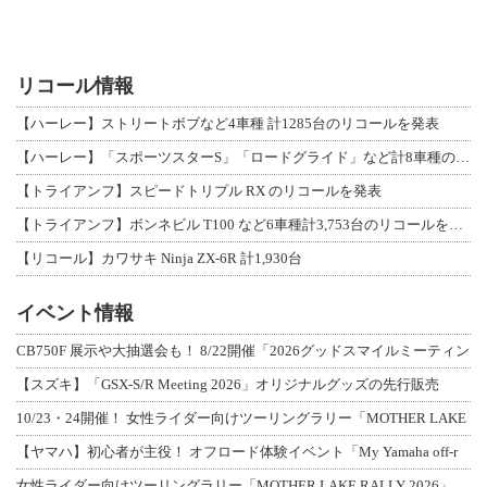
リコール情報
【ハーレー】ストリートボブなど4車種 計1285台のリコールを発表
【ハーレー】「スポーツスターS」「ロードグライド」など計8車種のリコールを発表
【トライアンフ】スピードトリプル RX のリコールを発表
【トライアンフ】ボンネビル T100 など6車種計3,753台のリコールを発表
【リコール】カワサキ Ninja ZX-6R 計1,930台
イベント情報
CB750F 展示や大抽選会も！ 8/22開催「2026グッドスマイルミーティン
【スズキ】「GSX-S/R Meeting 2026」オリジナルグッズの先行販売
10/23・24開催！ 女性ライダー向けツーリングラリー「MOTHER LAKE
【ヤマハ】初心者が主役！ オフロード体験イベント「My Yamaha off-r
女性ライダー向けツーリングラリー「MOTHER LAKE RALLY 2026」