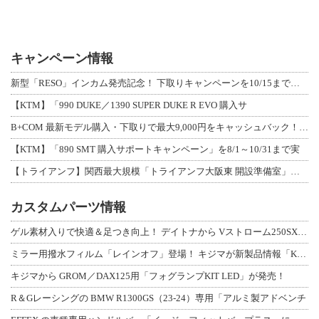
キャンペーン情報
新型「RESO」インカム発売記念！ 下取りキャンペーンを10/15まで延長して開
【KTM】「990 DUKE／1390 SUPER DUKE R EVO 購入サ
B+COM 最新モデル購入・下取りで最大9,000円をキャッシュバック！「B+F
【KTM】「890 SMT 購入サポートキャンペーン」を8/1～10/31まで実
【トライアンフ】関西最大規模「トライアンフ大阪東 開設準備室」がオープン！ 限定
カスタムパーツ情報
ゲル素材入りで快適＆足つき向上！ デイトナから Vストローム250SX用「快適ロ
ミラー用撥水フィルム「レインオフ」登場！ キジマが新製品情報「KIJIMA NE
キジマから GROM／DAX125用「フォグランプKIT LED」が発売！
R＆Gレーシングの BMW R1300GS（23-24）専用「アルミ製アドベンチ