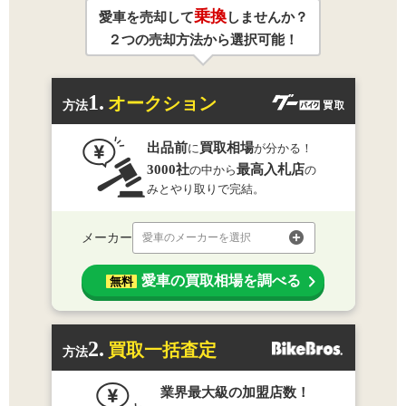
乗換
愛車を売却して
しませんか？
２つの売却方法から選択可能！
1.
オークション
方法
出品前
買取相場
に
が分かる！
3000社
最高入札店
の中から
の
みとやり取りで完結。
メーカー
愛車のメーカーを選択
愛車の買取相場を調べる
無料
2.
買取一括査定
方法
業界最大級の加盟店数！