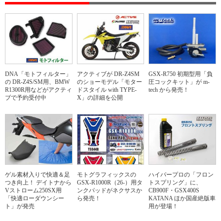
DNA「モトフィルター」
アクティブが DR-Z4SM
GSX-R750 初期型用「負
の DR-Z4S/SM用、BMW
のショーモデル「モター
圧コックキット」が m-
R1300R用などがアクティ
ドスタイル with TYPE-
tech から発売！
ブで予約受付中
X」の詳細を公開
ゲル素材入りで快適＆足
モトグラフィックスの
ハイパープロの「フロン
つき向上！ デイトナから
GSX-R1000R（26-）用タ
トスプリング」に、
Vストローム250SX用
ンクパッドがネクサスか
CB900F・GSX400S
「快適ローダウンシー
ら発売！
KATANA ほか国産絶版車
ト」が発売
用が登場！