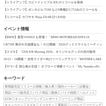
【トライアンフ】スピードトリプル RX のリコールを発表
【トライアンフ】ボンネビル T100 など6車種計3,753台のリコールを発表
【リコール】カワサキ Ninja ZX-6R 計1,930台
イベント情報
【BMW】新型 F450GS も登場！「BMW MOTORRAD DAYS JA
CB750F 展示や大抽選会も！ 8/22開催「2026グッドスマイルミーティン
【スズキ】「GSX-S/R Meeting 2026」オリジナルグッズの先行販売
10/23・24開催！ 女性ライダー向けツーリングラリー「MOTHER LAKE
【ヤマハ】初心者が主役！ オフロード体験イベント「My Yamaha off-r
キーワード
車両販売店
リコール情報
輸入車
国内メーカー
試乗会
用品パーツ販売店
バイク用品
動画
バイク雑貨
ヘルメット
KTM
キャンプツーリング
レポート
ツーリング用品
キャンペーン
スズキ
ドゥカティ
電装品
ハーレー
ツーリング