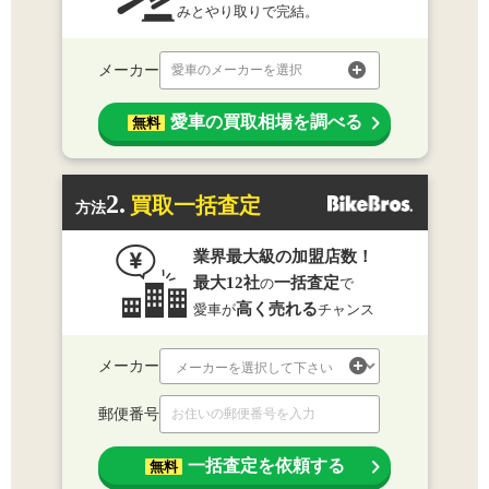
みとやり取りで完結。
メーカー
愛車のメーカーを選択
愛車の買取相場を調べる
無料
2.
買取一括査定
方法
業界最大級の加盟店数！
最大12社
一括査定
の
で
高く売れる
愛車が
チャンス
メーカー
郵便番号
一括査定を依頼する
無料