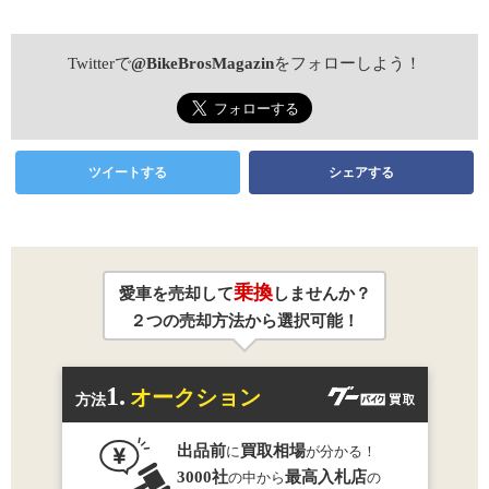
Twitterで
@BikeBrosMagazin
をフォローしよう！
ツイートする
シェアする
乗換
愛車を売却して
しませんか？
２つの売却方法から選択可能！
1.
オークション
方法
出品前
買取相場
に
が分かる！
3000社
最高入札店
の中から
の