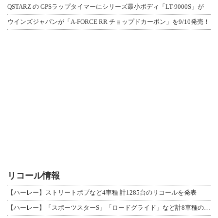
QSTARZ の GPSラップタイマーにシリーズ最小ボディ「LT-9000S」が
ウインズジャパンが「A-FORCE RR チョップドカーボン」を9/10発売！
リコール情報
【ハーレー】ストリートボブなど4車種 計1285台のリコールを発表
【ハーレー】「スポーツスターS」「ロードグライド」など計8車種のリコールを発表