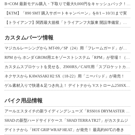
B+COM 最新モデル購入・下取りで最大9,000円をキャッシュバック！「B+F
【KTM】「890 SMT 購入サポートキャンペーン」を8/1～10/31まで実
【トライアンフ】関西最大規模「トライアンフ大阪東 開設準備室」がオープン！ 限定
カスタムパーツ情報
マジカルレーシングから MT-09／SP（24）用「フレームガード」が登場！
RPM から ホンダ GROM用エキゾーストシステム「RPM」が登場！（動画あり
カスタムスプロケットを見せる、Z900RS／CAFE用「スプロケットカバーフルキ
ネクサスから KAWASAKI H2 SX（18-22）用「ニーパッド」が発売！
ゲル素材入りで快適＆足つき向上！ デイトナから Vストローム250SX用「快適ロ
バイク用品情報
アールエスタイチの新ライディングシューズ「RSS016 DRYMASTER スト
SHAD の新型ハードサイドケース「SHAD TERRA TR27」がカスタムジ
デイトナから「HOT GRIP WRAP HEAT」が発売！ 最高約80℃の巻き