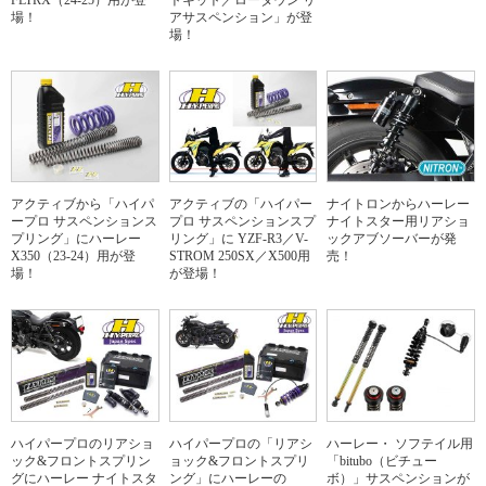
FLTRX（24-25）用が登
トキット／ローダウン リ
場！
アサスペンション」が登
場！
アクティブから「ハイパ
アクティブの「ハイパー
ナイトロンからハーレー
ープロ サスペンションス
プロ サスペンションスプ
ナイトスター用リアショ
プリング」にハーレー
リング」に YZF-R3／V-
ックアブソーバーが発
X350（23-24）用が登
STROM 250SX／X500用
売！
場！
が登場！
ハイパープロのリアショ
ハイパープロの「リアシ
ハーレー・ ソフテイル用
ック&フロントスプリン
ョック&フロントスプリ
「bitubo（ビチュー
グにハーレー ナイトスタ
ング」にハーレーの
ボ）」サスペンションが