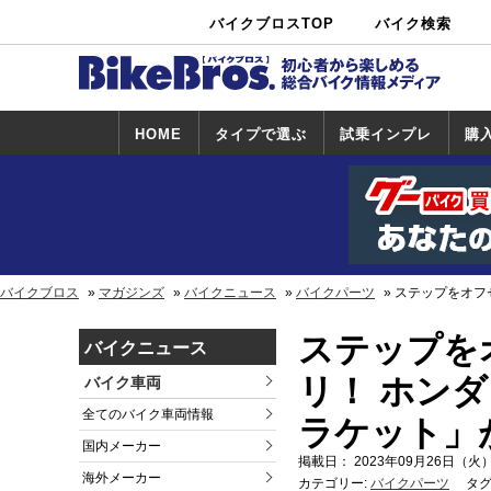
バイクブロスTOP
バイク検索
中古バイ
カタログ検
ショップ検
ク・新車検
索
索
索
HOME
タイプで選ぶ
試乗インプレ
購
スポーツ＆ネ
原付＆ミニバ
アメリカン＆
ビッグスクー
オフロード
試乗インプレ
ホンダ
ヤマハ
スズキ
カワサキ
ハーレー
BMW
トライアンフ
ドゥカティ
購
ホ
ヤ
ス
カ
イキッド
イク
クルーザー
ター
一覧
一
バイクブロス
マガジンズ
バイクニュース
バイクパーツ
ステップをオフ
ステップを
バイクニュース
リ！ ホンダ
バイク車両
全てのバイク車両情報
ラケット」
国内メーカー
掲載日： 2023年09月26日（火）
海外メーカー
カテゴリー:
バイクパーツ
タグ