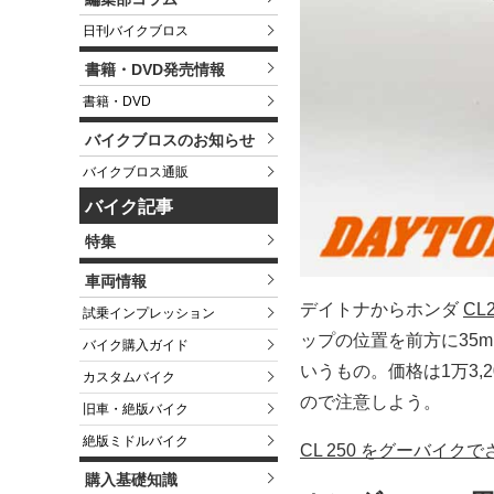
日刊バイクブロス
書籍・DVD発売情報
書籍・DVD
バイクブロスのお知らせ
バイクブロス通販
バイク記事
特集
車両情報
デイトナからホンダ
CL
試乗インプレッション
ップの位置を前方に35
バイク購入ガイド
いうもの。価格は1万3,
カスタムバイク
ので注意しよう。
旧車・絶版バイク
絶版ミドルバイク
CL 250 をグーバイク
購入基礎知識