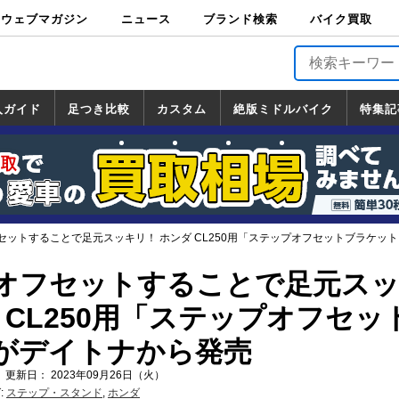
ウェブマガジン
ニュース
ブランド検索
バイク買取
バイクブロス・
原付＆ミニバイ
スポーツ＆ネイ
アメリカン＆ツ
ビッグスクータ
オフロード
バージンハーレ
バージンBMW
バージンドゥカ
バージントライ
ニュース
車両情報
イベント
キャンペ
トピック
バイク用
バイクパ
書籍・
サポート
お知らせ
ブランドを検
ブランドボイ
バイク買取
マガジンズ
ク
キッド
アラー
ー
ー
ティ
アンフ
TOP
ーン
ス
品
ーツ
DVD
索
ス
入ガイド
足つき比較
カスタム
絶版ミドルバイク
特集記
入ガイド
ンダ
マハ
ズキ
ワサキ
カスタム
ホンダ
ヤマハ
スズキ
カワサキ
道の駅調査隊
ツーリング情報局
日本の道50選
国道めぐり
林道ツーリング
絶版ミドルバイク
ホンダ
ヤマハ
スズキ
カワサキ
覧
一覧
一覧
セットすることで足元スッキリ！ ホンダ CL250用「ステップオフセットブラケッ
オフセットすることで足元ス
 CL250用「ステップオフセッ
がデイトナから発売
 更新日： 2023年09月26日（火）
:
ステップ・スタンド
,
ホンダ