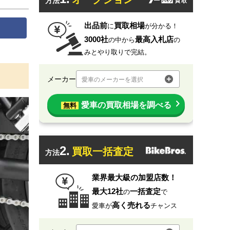
方法
出品前
買取相場
に
が分かる！
3000社
最高入札店
の中から
の
みとやり取りで完結。
メーカー
愛車のメーカーを選択
愛車の買取相場を調べる
無料
2.
買取一括査定
方法
業界最大級の加盟店数！
最大12社
一括査定
の
で
高く売れる
愛車が
チャンス