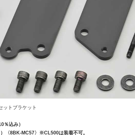
セットブラケット
税10％込み）
23）〈8BK-MC57〉※CL500は装着不可。