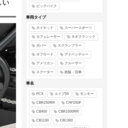
しい
ビッグバイク
車両タイプ
ネイキッド
スーパースポーツ
カフェレーサー
ネオクラシック
ボバー
スクランブラー
オフロード
アドベンチャー
アメリカン
クルーザー
スクーター
絶版・旧車
車名
PCX
エイプ50
モンキー
CBR250RR
CRF250F
CB400
CBR1000RR
CB1100
CB1300