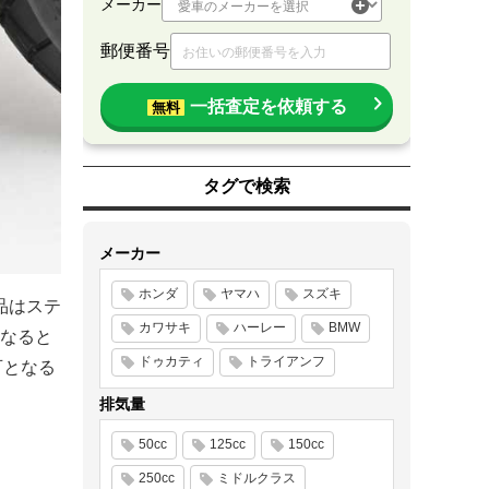
メーカー
郵便番号
一括査定を依頼する
無料
タグで検索
メーカー
ホンダ
ヤマハ
スズキ
品はステ
カワサキ
ハーレー
BMW
くなると
ドゥカティ
トライアンフ
可となる
排気量
50cc
125cc
150cc
250cc
ミドルクラス