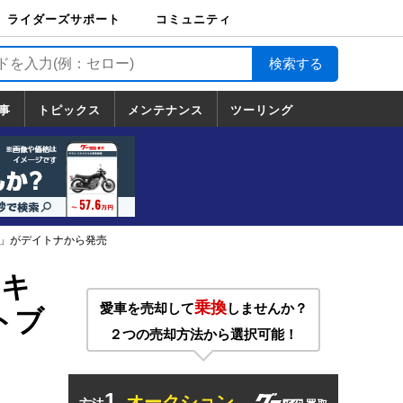
ライダーズサポート
コミュニティ
ライダーズサポート
バイク輸送
バイクガレージライ
バイク車両保険
ロードサービス
バイク試乗
コミュニティ
日記
ツーリング
カスタム
TOP
フ
TOP
事
トピックス
メンテナンス
ツーリング
トピックス
ホンダ
ヤマハ
スズキ
カワサキ
ハーレーダ
BMW
ドゥカティ
トライアン
メンテナンス
基本整備
部位別メンテ
工具の使い方
ツール100選
メンテのうん
一覧
ビッドソン
フ
一覧
ちく
ト」がデイトナから発売
ッキ
乗換
愛車を売却して
しませんか？
トブ
２つの売却方法から選択可能！
1.
オークション