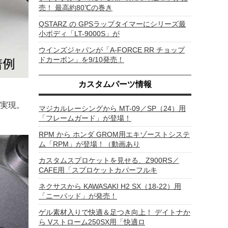
売！ 最高約80℃の巻き
QSTARZ の GPSラップタイマーにシリーズ最
小ボディ「LT-9000S」が
ウインズジャパンが「A-FORCE RR チョップ
ドカーボン」を9/10発売！
カスタムパーツ情報
実現。
マジカルレーシングから MT-09／SP（24）用
「フレームガード」が登場！
RPM から ホンダ GROM用エキゾーストシステ
ム「RPM」が登場！（動画あり
カスタムスプロケットを見せる、Z900RS／
CAFE用「スプロケットカバーフルキ
ネクサスから KAWASAKI H2 SX（18-22）用
「ニーパッド」が発売！
ゲル素材入りで快適＆足つき向上！ デイトナか
ら Vストローム250SX用「快適ロ