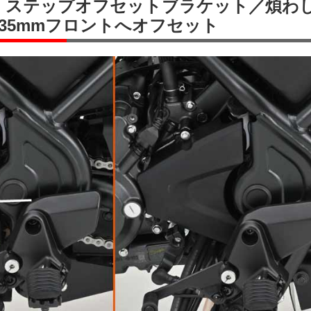
0用 ステップオフセットブラケット／煩わ
35mmフロントへオフセット