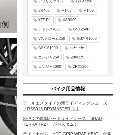
アフリカツイン
YZF-R250
SR400
MT-07
MT-09
YZF-R1
XSR900
アドレスV125
GSX250R
Vストローム250
GSX-R1000
GSX-S1000
ハヤブサ
ニンジャ250
Z900RS
ニンジャ1000
ZRX1200
バイク用品情報
アールエスタイチの新ライディングシューズ
「RSS016 DRYMASTER スト
SHAD の新型ハードサイドケース「SHAD
TERRA TR27」がカスタムジ
デイトナから「HOT GRIP WRAP HEAT」が発