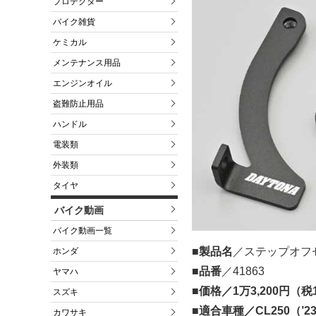
プロテクター
バイク雑貨
ケミカル
メンテナンス用品
エンジンオイル
盗難防止用品
ハンドル
電装類
外装類
タイヤ
バイク動画
バイク動画一覧
■製品名
／ステップオフ
ホンダ
■品番
／41863
ヤマハ
■価格／1万3,200円（
スズキ
■適合車種
／CL250（’
カワサキ