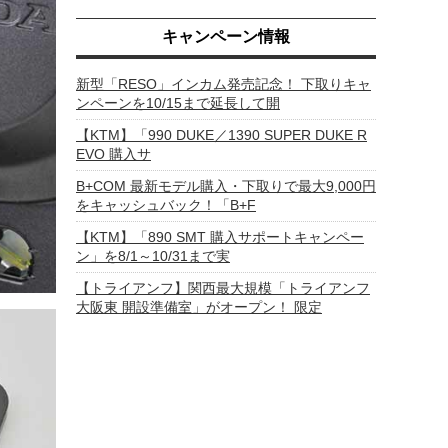
キャンペーン情報
新型「RESO」インカム発売記念！ 下取りキャ
ンペーンを10/15まで延長して開
【KTM】「990 DUKE／1390 SUPER DUKE R
EVO 購入サ
B+COM 最新モデル購入・下取りで最大9,000円
をキャッシュバック！「B+F
【KTM】「890 SMT 購入サポートキャンペー
ン」を8/1～10/31まで実
【トライアンフ】関西最大規模「トライアンフ
大阪東 開設準備室」がオープン！ 限定