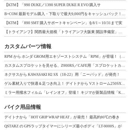
【KTM】「990 DUKE／1390 SUPER DUKE R EVO 購入サ
B+COM 最新モデル購入・下取りで最大9,000円をキャッシュバック！「B+F
【KTM】「890 SMT 購入サポートキャンペーン」を8/1～10/31まで実
【トライアンフ】関西最大規模「トライアンフ大阪東 開設準備室」がオープン！ 限定
カスタムパーツ情報
RPM から ホンダ GROM用エキゾーストシステム「RPM」が登場！（動画あり
カスタムスプロケットを見せる、Z900RS／CAFE用「スプロケットカバーフルキ
ネクサスから KAWASAKI H2 SX（18-22）用「ニーパッド」が発売！
ゲル素材入りで快適＆足つき向上！ デイトナから Vストローム250SX用「快適ロ
ミラー用撥水フィルム「レインオフ」登場！ キジマが新製品情報「KIJIMA NE
バイク用品情報
デイトナから「HOT GRIP WRAP HEAT」が発売！ 最高約80℃の巻き
QSTARZ の GPSラップタイマーにシリーズ最小ボディ「LT-9000S」が