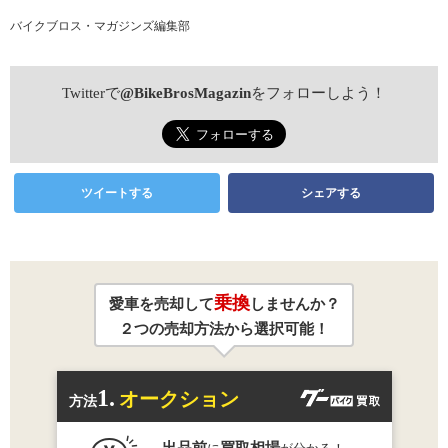
バイクブロス・マガジンズ編集部
Twitterで
@BikeBrosMagazin
をフォローしよう！
ツイートする
シェアする
乗換
愛車を売却して
しませんか？
２つの売却方法から選択可能！
1.
オークション
方法