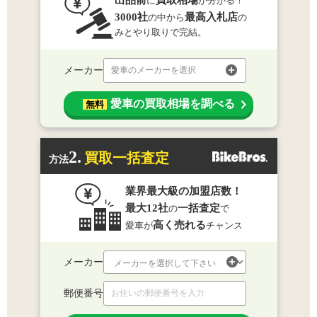
出品前
買取相場
に
が分かる！
3000社
最高入札店
の中から
の
みとやり取りで完結。
メーカー
愛車のメーカーを選択
愛車の買取相場を調べる
無料
2.
買取一括査定
方法
業界最大級の加盟店数！
最大12社
一括査定
の
で
高く売れる
愛車が
チャンス
メーカー
郵便番号