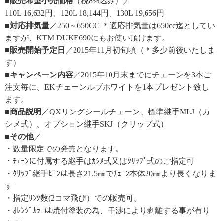
■販売希望小売価格
（税8%込み）／
110L 16,632円、120L 18,144円、130L 19,656円
■対応排気量
／250～650CC ＊適応排気量は650cc迄としてい
ますが、KTM DUKE690にもお使い頂けます。
■販売開始予定日
／2015年11月初旬頃（＊多少前後いたしま
す）
■キャンペーン内容
／2015年10月末までにチェーンを3本ご
注文毎に、EKチェーンルブホワイトを1本プレゼント致し
ます。
■商品説明
／QXリングシールチェーン、標準継手MLJ（カ
シメ式）、オプション継手SKJ（クリップ式）
■その他
／
・数量限定での発売となります。
・ﾁｪｰﾝに付属する継手はｶｼﾒ式又はｸﾘｯﾌﾟ式のご指定可
・ｸﾘｯﾌﾟ継手ﾋﾟﾝは長さ21.5㎜でﾁｪｰﾝ本体20㎜より長くなりま
す
・指定ﾘﾝｸ数(2コマ飛び）での販売可。
・ｵﾚﾝｼﾞｶﾗｰは焼付塗装の為、干渉により剥離する事が有り