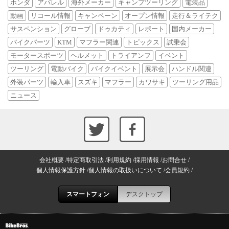
ホンダ
アパレル
海外メーカー
キャンプツーリング
電装品
動画
リコール情報
キャンペーン
オープン情報
走行＆ライテク
サスペンション
グローブ
ドゥカティ
レポート
国内メーカー
バイクパーツ
KTM
マフラー関連
トピックス
試乗会
モータースポーツ
ヘルメット
トライアンフ
イベント
ツーリング
電動バイク
バイクイベント
展示会
ハンドル関連
外装パーツ
輸入車
スズキ
マフラー
カワサキ
ツーリング用品
ニュース
会社概要
特定商取引法
利用規約
採用情報
お問合せ
個人情報保護方針
個人情報の取扱いについて
会員規約
スマートフォン
デスクトップ