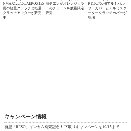
NMAX125,155/AEROX155
沼チヱンがオレンジカラ
R1100/750用アルミパル
用の軽量クラッチと軽量
ーのチェーンを数量限定
サーカバーとアルミスタ
クラッチアウターが販売
販売
ータークラッチカバーが
中
登場
キャンペーン情報
新型「RESO」インカム発売記念！ 下取りキャンペーンを10/15まで延長して開