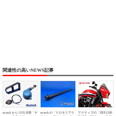
関連性の高いNEWS記事
m-tech から GSX-R用「チ
m-tech の「クロモリアク
アクティブの「ZRX1200