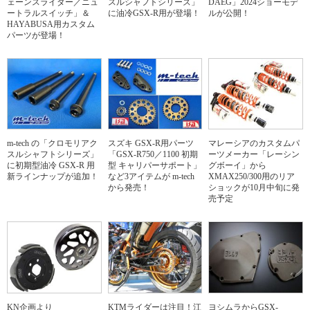
ェーンスライダー／ニュ
スルシャフトシリーズ」
DAEG」2024ショーモデ
ートラルスイッチ」＆
に油冷GSX-R用が登場！
ルが公開！
HAYABUSA用カスタム
パーツが登場！
m-tech の「クロモリアク
スズキ GSX-R用パーツ
マレーシアのカスタムパ
スルシャフトシリーズ」
「GSX-R750／1100 初期
ーツメーカー「レーシン
に初期型油冷 GSX-R 用
型 キャリパーサポート」
グボーイ」から
新ラインナップが追加！
など3アイテムが m-tech
XMAX250/300用のリア
から発売！
ショックが10月中旬に発
売予定
KN企画より
KTMライダーは注目！江
ヨシムラからGSX-