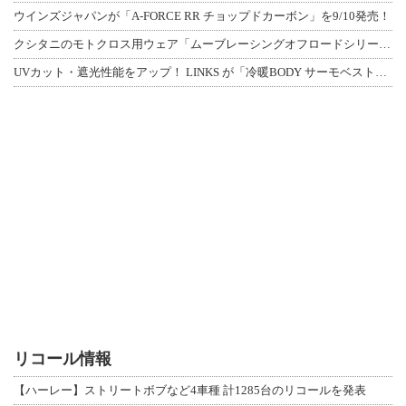
ウインズジャパンが「A-FORCE RR チョップドカーボン」を9/10発売！
クシタニのモトクロス用ウェア「ムーブレーシングオフロードシリーズ」3アイテムが登
UVカット・遮光性能をアップ！ LINKS が「冷暖BODY サーモベスト」改良
リコール情報
【ハーレー】ストリートボブなど4車種 計1285台のリコールを発表