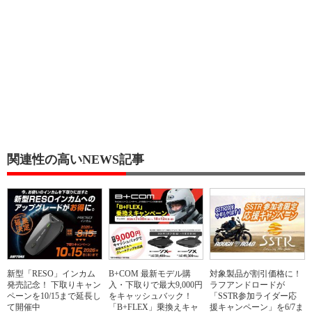
関連性の高いNEWS記事
新型「RESO」インカム
B+COM 最新モデル購
対象製品が割引価格に！
発売記念！ 下取りキャン
入・下取りで最大9,000円
ラフアンドロードが
ペーンを10/15まで延長し
をキャッシュバック！
「SSTR参加ライダー応
て開催中
「B+FLEX」乗換えキャ
援キャンペーン」を6/7ま