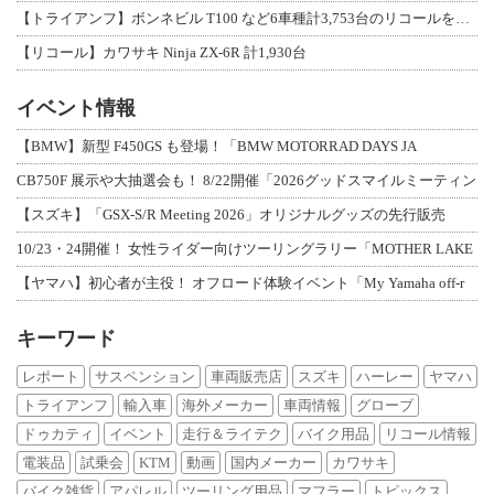
【トライアンフ】ボンネビル T100 など6車種計3,753台のリコールを発表
【リコール】カワサキ Ninja ZX-6R 計1,930台
イベント情報
【BMW】新型 F450GS も登場！「BMW MOTORRAD DAYS JA
CB750F 展示や大抽選会も！ 8/22開催「2026グッドスマイルミーティン
【スズキ】「GSX-S/R Meeting 2026」オリジナルグッズの先行販売
10/23・24開催！ 女性ライダー向けツーリングラリー「MOTHER LAKE
【ヤマハ】初心者が主役！ オフロード体験イベント「My Yamaha off-r
キーワード
レポート
サスペンション
車両販売店
スズキ
ハーレー
ヤマハ
トライアンフ
輸入車
海外メーカー
車両情報
グローブ
ドゥカティ
イベント
走行＆ライテク
バイク用品
リコール情報
電装品
試乗会
KTM
動画
国内メーカー
カワサキ
バイク雑貨
アパレル
ツーリング用品
マフラー
トピックス