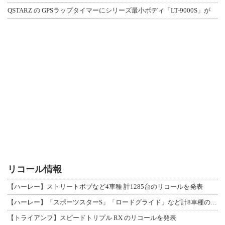
QSTARZ の GPSラップタイマーにシリーズ最小ボディ「LT-9000S」が
リコール情報
【ハーレー】ストリートボブなど4車種 計1285台のリコールを発表
【ハーレー】「スポーツスターS」「ロードグライド」など計8車種のリコールを発表
【トライアンフ】スピードトリプル RX のリコールを発表