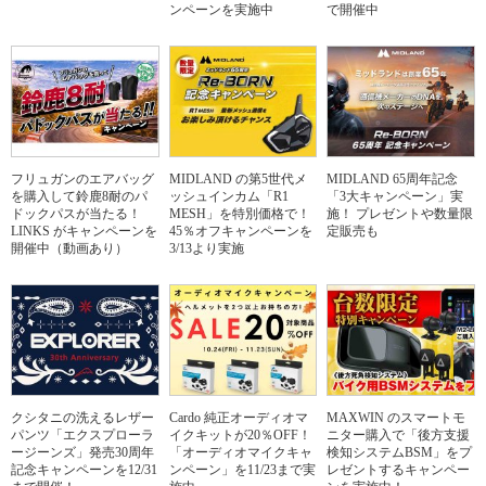
ンペーンを実施中
で開催中
フリュガンのエアバッグ
MIDLAND の第5世代メ
MIDLAND 65周年記念
を購入して鈴鹿8耐のパ
ッシュインカム「R1
「3大キャンペーン」実
ドックパスが当たる！
MESH」を特別価格で！
施！ プレゼントや数量限
LINKS がキャンペーンを
45％オフキャンペーンを
定販売も
開催中（動画あり）
3/13より実施
クシタニの洗えるレザー
Cardo 純正オーディオマ
MAXWIN のスマートモ
パンツ「エクスプローラ
イクキットが20％OFF！
ニター購入で「後方支援
ージーンズ」発売30周年
「オーディオマイクキャ
検知システムBSM」をプ
記念キャンペーンを12/31
ンペーン」を11/23まで実
レゼントするキャンペー