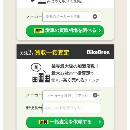
みとやり取りで完結。
メーカー
愛車のメーカーを選択
愛車の買取相場を調べる
無料
2.
買取一括査定
方法
業界最大級の加盟店数！
最大12社
一括査定
の
で
高く売れる
愛車が
チャンス
メーカー
郵便番号
一括査定を依頼する
無料