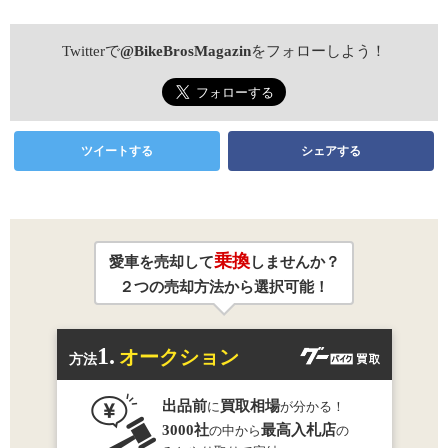
Twitterで
@BikeBrosMagazin
をフォローしよう！
ツイートする
シェアする
乗換
愛車を売却して
しませんか？
２つの売却方法から選択可能！
1.
オークション
方法
出品前
買取相場
に
が分かる！
3000社
最高入札店
の中から
の