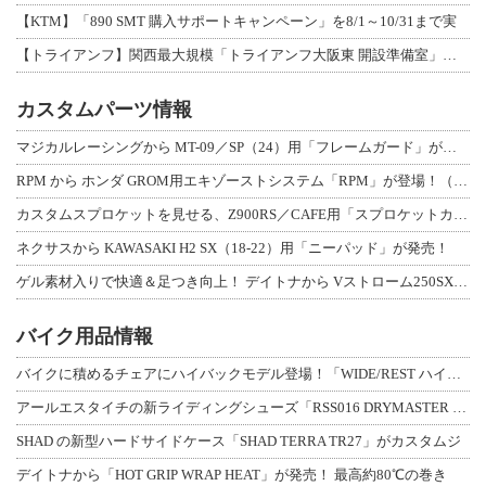
【KTM】「890 SMT 購入サポートキャンペーン」を8/1～10/31まで実
【トライアンフ】関西最大規模「トライアンフ大阪東 開設準備室」がオープン！ 限定
カスタムパーツ情報
マジカルレーシングから MT-09／SP（24）用「フレームガード」が登場！
RPM から ホンダ GROM用エキゾーストシステム「RPM」が登場！（動画あり
カスタムスプロケットを見せる、Z900RS／CAFE用「スプロケットカバーフルキ
ネクサスから KAWASAKI H2 SX（18-22）用「ニーパッド」が発売！
ゲル素材入りで快適＆足つき向上！ デイトナから Vストローム250SX用「快適ロ
バイク用品情報
バイクに積めるチェアにハイバックモデル登場！「WIDE/REST ハイバックチェ
アールエスタイチの新ライディングシューズ「RSS016 DRYMASTER スト
SHAD の新型ハードサイドケース「SHAD TERRA TR27」がカスタムジ
デイトナから「HOT GRIP WRAP HEAT」が発売！ 最高約80℃の巻き