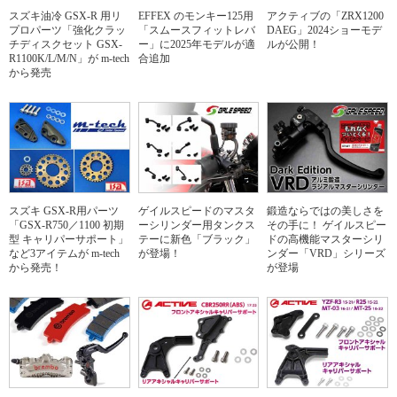
スズキ油冷 GSX-R 用リ
EFFEX のモンキー125用
アクティブの「ZRX1200
プロパーツ「強化クラッ
「スムースフィットレバ
DAEG」2024ショーモデ
チディスクセット GSX-
ー」に2025年モデルが適
ルが公開！
R1100K/L/M/N」が m-tech
合追加
から発売
スズキ GSX-R用パーツ
ゲイルスピードのマスタ
鍛造ならではの美しさを
「GSX-R750／1100 初期
ーシリンダー用タンクス
その手に！ ゲイルスピー
型 キャリパーサポート」
テーに新色「ブラック」
ドの高機能マスターシリ
など3アイテムが m-tech
が登場！
ンダー「VRD」シリーズ
から発売！
が登場