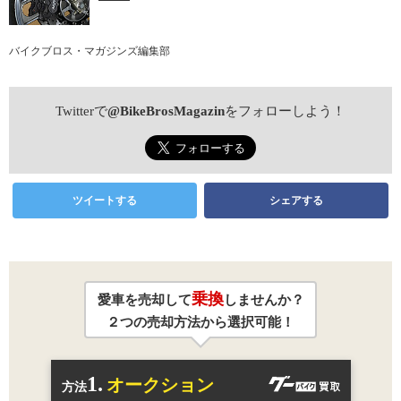
バイクブロス・マガジンズ編集部
Twitterで
@BikeBrosMagazin
をフォローしよう！
ツイートする
シェアする
乗換
愛車を売却して
しませんか？
２つの売却方法から選択可能！
1.
オークション
方法