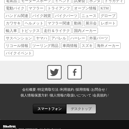
電装品
モータースポーツ
イベント
試乗会
ホンダ
ドゥカティ
電動バイク
マフラー
トライアンフ
オープン情報
KTM
ハンドル関連
バイク雑貨
バイクパーツ
ニュース
グローブ
カワサキ
ヘルメット
マフラー関連
動画
展示会
レポート
輸入車
トピックス
走行＆ライテク
国内メーカー
サスペンション
ヤマハ
アパレル
ハーレー
外装パーツ
リコール情報
ツーリング用品
車両情報
スズキ
海外メーカー
バイクイベント
会社概要
特定商取引法
利用規約
採用情報
お問合せ
個人情報保護方針
個人情報の取扱いについて
会員規約
スマートフォン
デスクトップ