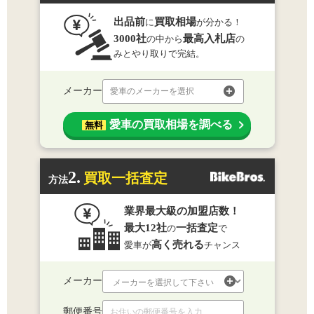
出品前
買取相場
に
が分かる！
3000社
最高入札店
の中から
の
みとやり取りで完結。
メーカー
愛車のメーカーを選択
愛車の買取相場を調べる
無料
2.
買取一括査定
方法
業界最大級の加盟店数！
最大12社
一括査定
の
で
高く売れる
愛車が
チャンス
メーカー
郵便番号