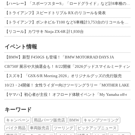
【ハーレー】「スポーツスターS」「ロードグライド」など計8車種のリコールを発表
【トライアンフ】スピードトリプル RX のリコールを発表
【トライアンフ】ボンネビル T100 など6車種計3,753台のリコールを発表
【リコール】カワサキ Ninja ZX-6R 計1,930台
イベント情報
【BMW】新型 F450GS も登場！「BMW MOTORRAD DAYS JA
CB750F 展示や大抽選会も！ 8/22開催「2026グッドスマイルミーティン
【スズキ】「GSX-S/R Meeting 2026」オリジナルグッズの先行販売
10/23・24開催！ 女性ライダー向けツーリングラリー「MOTHER LAKE
【ヤマハ】初心者が主役！ オフロード体験イベント「My Yamaha off-r
キーワード
キャンペーン
用品パーツ販売店
BMW
キャンプツーリング
バイク用品
車両販売店
ツーリング
ピックアップニュース