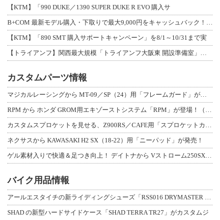
【KTM】「990 DUKE／1390 SUPER DUKE R EVO 購入サ
B+COM 最新モデル購入・下取りで最大9,000円をキャッシュバック！「B+F
【KTM】「890 SMT 購入サポートキャンペーン」を8/1～10/31まで実
【トライアンフ】関西最大規模「トライアンフ大阪東 開設準備室」がオープン！ 限定
カスタムパーツ情報
マジカルレーシングから MT-09／SP（24）用「フレームガード」が登場！
RPM から ホンダ GROM用エキゾーストシステム「RPM」が登場！（動画あり
カスタムスプロケットを見せる、Z900RS／CAFE用「スプロケットカバーフルキ
ネクサスから KAWASAKI H2 SX（18-22）用「ニーパッド」が発売！
ゲル素材入りで快適＆足つき向上！ デイトナから Vストローム250SX用「快適ロ
バイク用品情報
アールエスタイチの新ライディングシューズ「RSS016 DRYMASTER スト
SHAD の新型ハードサイドケース「SHAD TERRA TR27」がカスタムジ