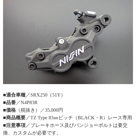
■適合車種
／SRX250（51Y）
■品番
／N4P83R
■価格
（税抜き）／35,000円
■商品概要
／TZ Type 83㎜ピッチ（BLACK・R）レース専用
■注意事項
／ブレーキホース及びバンジョーボルトは要交
換、カスタムが必要です。