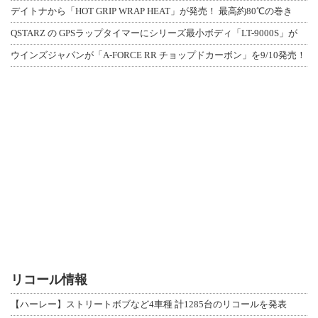
デイトナから「HOT GRIP WRAP HEAT」が発売！ 最高約80℃の巻き
QSTARZ の GPSラップタイマーにシリーズ最小ボディ「LT-9000S」が
ウインズジャパンが「A-FORCE RR チョップドカーボン」を9/10発売！
リコール情報
【ハーレー】ストリートボブなど4車種 計1285台のリコールを発表