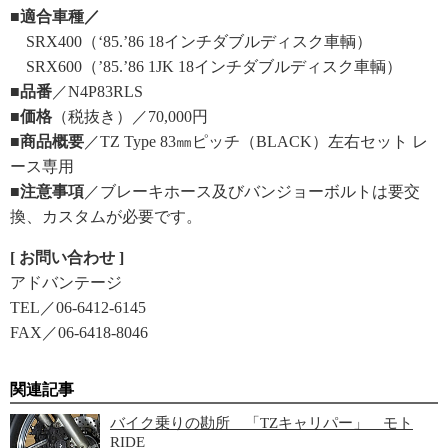
■適合車種／
SRX400（‘85.’86 18インチダブルディスク車輌）
SRX600（’85.’86 1JK 18インチダブルディスク車輌）
■品番
／N4P83RLS
■価格
（税抜き）／70,000円
■商品概要
／TZ Type 83㎜ピッチ（BLACK）左右セット レ
ース専用
■注意事項
／ブレーキホース及びバンジョーボルトは要交
換、カスタムが必要です。
[ お問い合わせ ]
アドバンテージ
TEL／06-6412-6145
FAX／06-6418-8046
関連記事
バイク乗りの勘所 「TZキャリパー」 モト
RIDE