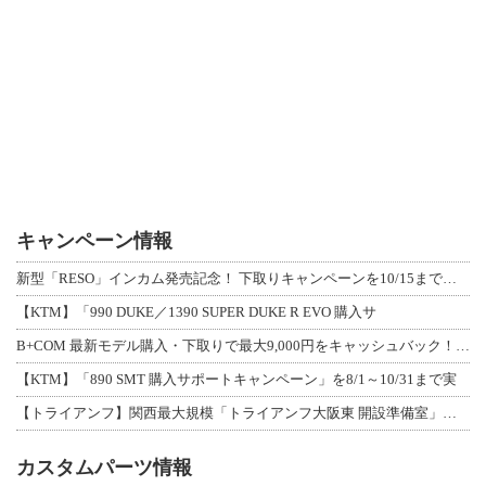
キャンペーン情報
新型「RESO」インカム発売記念！ 下取りキャンペーンを10/15まで延長して開
【KTM】「990 DUKE／1390 SUPER DUKE R EVO 購入サ
B+COM 最新モデル購入・下取りで最大9,000円をキャッシュバック！「B+F
【KTM】「890 SMT 購入サポートキャンペーン」を8/1～10/31まで実
【トライアンフ】関西最大規模「トライアンフ大阪東 開設準備室」がオープン！ 限定
カスタムパーツ情報