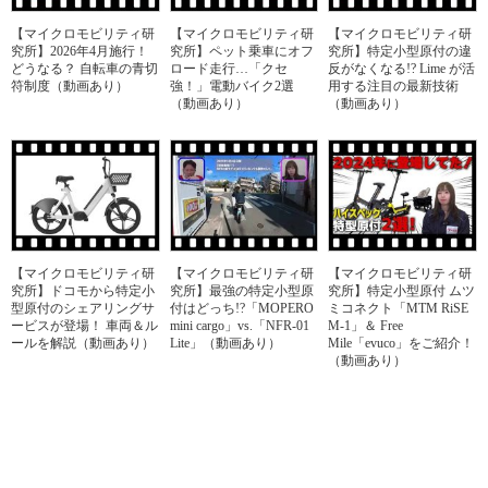
【マイクロモビリティ研
【マイクロモビリティ研
【マイクロモビリティ研
究所】2026年4月施行！
究所】ペット乗車にオフ
究所】特定小型原付の違
どうなる？ 自転車の青切
ロード走行…「クセ
反がなくなる!? Lime が活
符制度（動画あり）
強！」電動バイク2選
用する注目の最新技術
（動画あり）
（動画あり）
【マイクロモビリティ研
【マイクロモビリティ研
【マイクロモビリティ研
究所】ドコモから特定小
究所】最強の特定小型原
究所】特定小型原付 ムツ
型原付のシェアリングサ
付はどっち!?「MOPERO
ミコネクト「MTM RiSE
ービスが登場！ 車両＆ル
mini cargo」vs.「NFR-01
M-1」＆ Free
ールを解説（動画あり）
Lite」（動画あり）
Mile「evuco」をご紹介！
（動画あり）