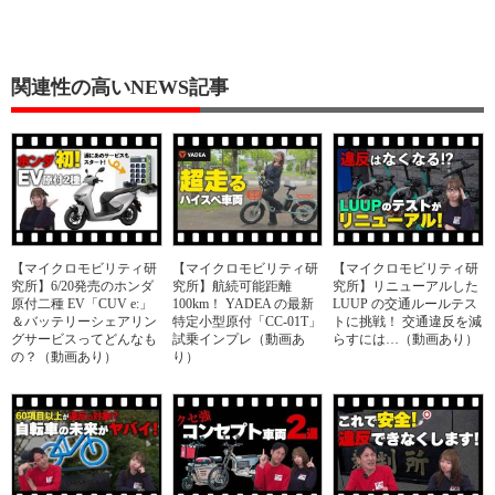
関連性の高いNEWS記事
【マイクロモビリティ研
【マイクロモビリティ研
【マイクロモビリティ研
究所】6/20発売のホンダ
究所】航続可能距離
究所】リニューアルした
原付二種 EV「CUV e:」
100km！ YADEA の最新
LUUP の交通ルールテス
＆バッテリーシェアリン
特定小型原付「CC-01T」
トに挑戦！ 交通違反を減
グサービスってどんなも
試乗インプレ（動画あ
らすには…（動画あり）
の？（動画あり）
り）