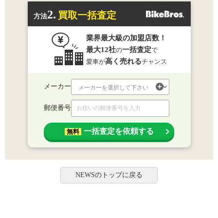
2.
買取一括査定
方法
業界最大級の加盟店数！
最大12社
一括査定
の
で
高く売れる
愛車が
チャンス
メーカー
郵便番号
一括査定を依頼する
無料
NEWSのトップに戻る