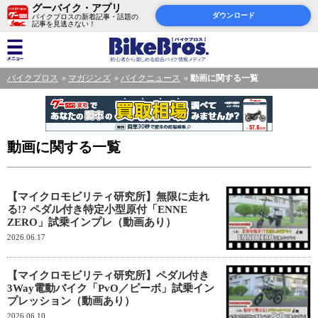
グーバイク・アプリ
ダウンロード
バイクブロスの新着記事・話題の
記事を見逃さない！
バイクブロス
マガジンズ
バイクニュース
動画に関する一覧
動画に関する一覧
【マイクロモビリティ研究所】無限に走れ
る!? ペダル付き特定小型原付「ENNE
ZERO」試乗インプレ（動画あり）
2026.06.17
【マイクロモビリティ研究所】ペダル付き
3Way電動バイク「PvO／ピーボ」試乗イン
プレッション（動画あり）
2026.06.10