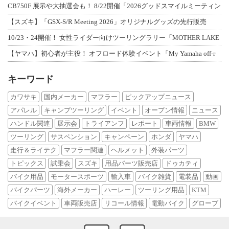
CB750F 展示や大抽選会も！ 8/22開催「2026グッドスマイルミーティン
【スズキ】「GSX-S/R Meeting 2026」オリジナルグッズの先行販売
10/23・24開催！ 女性ライダー向けツーリングラリー「MOTHER LAKE
【ヤマハ】初心者が主役！ オフロード体験イベント「My Yamaha off-r
キーワード
カワサキ
国内メーカー
マフラー
ピックアップニュース
アパレル
キャンプツーリング
イベント
オープン情報
ニュース
ハンドル関連
展示会
トライアンフ
レポート
車両情報
BMW
ツーリング
サスペンション
キャンペーン
ホンダ
ヤマハ
走行＆ライテク
マフラー関連
ヘルメット
外装パーツ
トピックス
試乗会
スズキ
用品パーツ販売店
ドゥカティ
バイク用品
モータースポーツ
輸入車
バイク雑貨
電装品
動画
バイクパーツ
海外メーカー
ハーレー
ツーリング用品
KTM
バイクイベント
車両販売店
リコール情報
電動バイク
グローブ