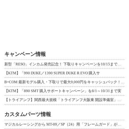
キャンペーン情報
新型「RESO」インカム発売記念！ 下取りキャンペーンを10/15まで延長して開
【KTM】「990 DUKE／1390 SUPER DUKE R EVO 購入サ
B+COM 最新モデル購入・下取りで最大9,000円をキャッシュバック！「B+F
【KTM】「890 SMT 購入サポートキャンペーン」を8/1～10/31まで実
【トライアンフ】関西最大規模「トライアンフ大阪東 開設準備室」がオープン！ 限定
カスタムパーツ情報
マジカルレーシングから MT-09／SP（24）用「フレームガード」が登場！