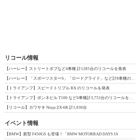
リコール情報
【ハーレー】ストリートボブなど4車種 計1285台のリコールを発表
【ハーレー】「スポーツスターS」「ロードグライド」など計8車種のリコールを発表
【トライアンフ】スピードトリプル RX のリコールを発表
【トライアンフ】ボンネビル T100 など6車種計3,753台のリコールを発表
【リコール】カワサキ Ninja ZX-6R 計1,930台
イベント情報
【BMW】新型 F450GS も登場！「BMW MOTORRAD DAYS JA