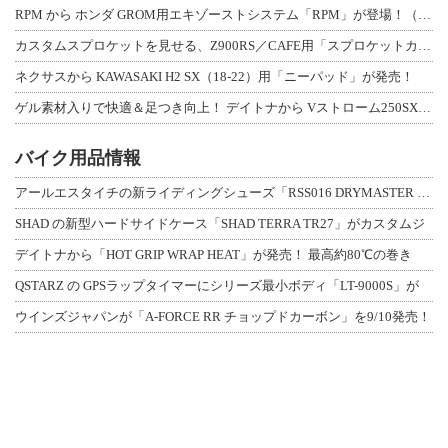
RPM から ホンダ GROM用エキゾーストシステム「RPM」が登場！（動画あり
カスタムスプロケットを見せる、Z900RS／CAFE用「スプロケットカバーフルキ
ネクサスから KAWASAKI H2 SX（18-22）用「ニーパッド」が発売！
ゲル素材入りで快適＆足つき向上！ デイトナから Vストローム250SX用「快適ロ
バイク用品情報
アールエスタイチの新ライディングシューズ「RSS016 DRYMASTER スト
SHAD の新型ハードサイドケース「SHAD TERRA TR27」がカスタムジ
デイトナから「HOT GRIP WRAP HEAT」が発売！ 最高約80℃の巻き
QSTARZ の GPSラップタイマーにシリーズ最小ボディ「LT-9000S」が
ウインズジャパンが「A-FORCE RR チョップドカーボン」を9/10発売！