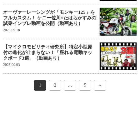
オーヴァーレーシングが「モンキー125」を
フルカスタム！ ケニー佐川×たはらかすみの
試乗インプレ動画を公開（動画あり）
2025.09.18
【マイクロモビリティ研究所】特定小型原
付の進化が止まらない！「座れる電動キッ
クボード3選」（動画あり）
2025.09.03
1
2
…
5
»