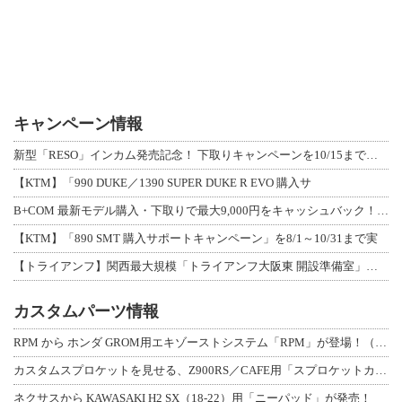
キャンペーン情報
新型「RESO」インカム発売記念！ 下取りキャンペーンを10/15まで延長して開
【KTM】「990 DUKE／1390 SUPER DUKE R EVO 購入サ
B+COM 最新モデル購入・下取りで最大9,000円をキャッシュバック！「B+F
【KTM】「890 SMT 購入サポートキャンペーン」を8/1～10/31まで実
【トライアンフ】関西最大規模「トライアンフ大阪東 開設準備室」がオープン！ 限定
カスタムパーツ情報
RPM から ホンダ GROM用エキゾーストシステム「RPM」が登場！（動画あり
カスタムスプロケットを見せる、Z900RS／CAFE用「スプロケットカバーフルキ
ネクサスから KAWASAKI H2 SX（18-22）用「ニーパッド」が発売！