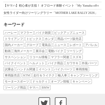
【ヤマハ】初心者が主役！ オフロード体験イベント「My Yamaha off-r
女性ライダー向けツーリングラリー「MOTHER LAKE RALLY 2026」
キーワード
ハーレー
マフラー
バイク雑貨
ピックアップニュース
トライアンフ
トピックス
ホンダ
用品パーツ販売店
国内メーカー
グローブ
電装品
ニュース
レポート
アパレル
動画
海外メーカー
展示会
電動バイク
ツーリング
サスペンション
リコール情報
マフラー関連
スズキ
バイクイベント
ヘルメット
バイク用品
カワサキ
外装パーツ
試乗会
ハンドル関連
イベント
バイクパーツ
車両情報
車両販売店
KTM
走行＆ライテク
輸入車
キャンプツーリング
モータースポーツ
ドゥカティ
オープン情報
キャンペーン
ツーリング用品
ヤマハ
BMW