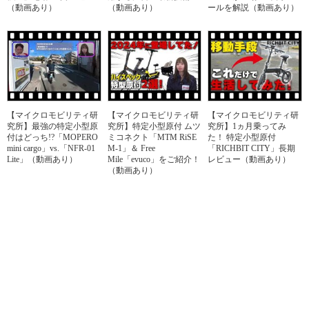
（動画あり）
（動画あり）
ールを解説（動画あり）
【マイクロモビリティ研
【マイクロモビリティ研
【マイクロモビリティ研
究所】最強の特定小型原
究所】特定小型原付 ムツ
究所】1ヵ月乗ってみ
付はどっち!?「MOPERO
ミコネクト「MTM RiSE
た！ 特定小型原付
mini cargo」vs.「NFR-01
M-1」＆ Free
「RICHBIT CITY」長期
Lite」（動画あり）
Mile「evuco」をご紹介！
レビュー（動画あり）
（動画あり）