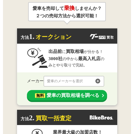
乗換
愛車を売却して
しませんか？
２つの売却方法から選択可能！
1.
オークション
方法
出品前
買取相場
に
が分かる！
3000社
最高入札店
の中から
の
みとやり取りで完結。
メーカー
愛車のメーカーを選択
愛車の買取相場を調べる
無料
2.
買取一括査定
方法
業界最大級の加盟店数！