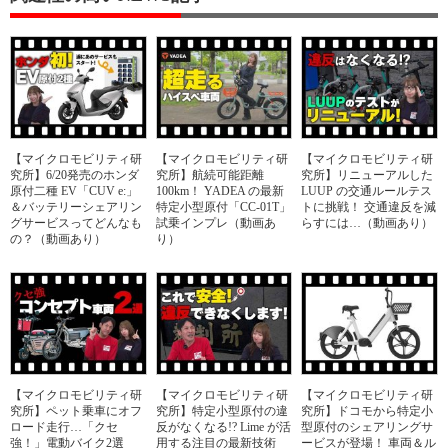
【マイクロモビリティ研
【マイクロモビリティ研
【マイクロモビリティ研
究所】6/20発売のホンダ
究所】航続可能距離
究所】リニューアルした
原付二種 EV「CUV e:」
100km！ YADEA の最新
LUUP の交通ルールテス
＆バッテリーシェアリン
特定小型原付「CC-01T」
トに挑戦！ 交通違反を減
グサービスってどんなも
試乗インプレ（動画あ
らすには…（動画あり）
の？（動画あり）
り）
【マイクロモビリティ研
【マイクロモビリティ研
【マイクロモビリティ研
究所】ペット乗車にオフ
究所】特定小型原付の違
究所】ドコモから特定小
ロード走行…「クセ
反がなくなる!? Lime が活
型原付のシェアリングサ
強！」電動バイク2選
用する注目の最新技術
ービスが登場！ 車両＆ル