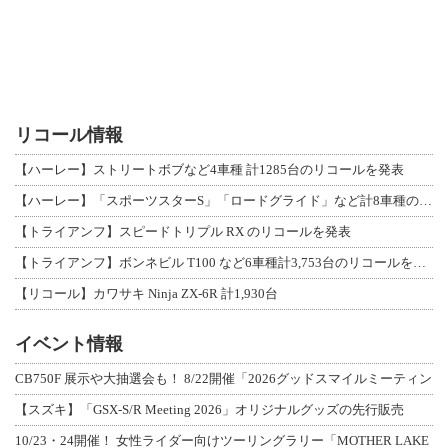
リコール情報
【ハーレー】ストリートボブなど4車種 計1285台のリコールを発表
【ハーレー】「スポーツスターS」「ロードグライド」など計8車種のリコールを発表
【トライアンフ】スピードトリプル RX のリコールを発表
【トライアンフ】ボンネビル T100 など6車種計3,753台のリコールを発表
【リコール】カワサキ Ninja ZX-6R 計1,930台
イベント情報
CB750F 展示や大抽選会も！ 8/22開催「2026グッドスマイルミーティン
【スズキ】「GSX-S/R Meeting 2026」オリジナルグッズの先行販売
10/23・24開催！ 女性ライダー向けツーリングラリー「MOTHER LAKE