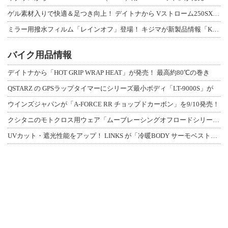
ゲル素材入りで快適＆足つき向上！ デイトナから Vストローム250SX用「快適ロ
ミラー用撥水フィルム「レインオフ」登場！ キジマが新製品情報「KIJIMA NE
バイク用品情報
デイトナから「HOT GRIP WRAP HEAT」が発売！ 最高約80℃の巻き
QSTARZ の GPSラップタイマーにシリーズ最小ボディ「LT-9000S」が
ウインズジャパンが「A-FORCE RR チョップドカーボン」を9/10発売！
クシタニのモトクロス用ウェア「ムーブレーシングオフロードシリーズ」3アイテムが登
UVカット・遮光性能をアップ！ LINKS が「冷暖BODY サーモベスト」改良