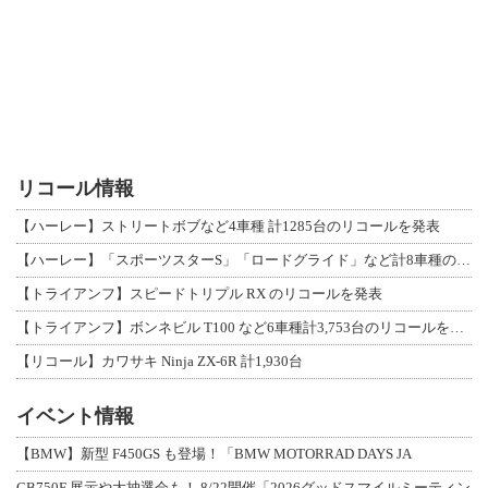
リコール情報
【ハーレー】ストリートボブなど4車種 計1285台のリコールを発表
【ハーレー】「スポーツスターS」「ロードグライド」など計8車種のリコールを発表
【トライアンフ】スピードトリプル RX のリコールを発表
【トライアンフ】ボンネビル T100 など6車種計3,753台のリコールを発表
【リコール】カワサキ Ninja ZX-6R 計1,930台
イベント情報
【BMW】新型 F450GS も登場！「BMW MOTORRAD DAYS JA
CB750F 展示や大抽選会も！ 8/22開催「2026グッドスマイルミーティン