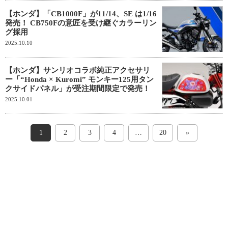
【ホンダ】「CB1000F」が11/14、SE は1/16
発売！ CB750Fの意匠を受け継ぐカラーリン
グ採用
2025.10.10
【ホンダ】サンリオコラボ純正アクセサリ
ー「“Honda × Kuromi” モンキー125用タン
クサイドパネル」が受注期間限定で発売！
2025.10.01
1
2
3
4
…
20
»