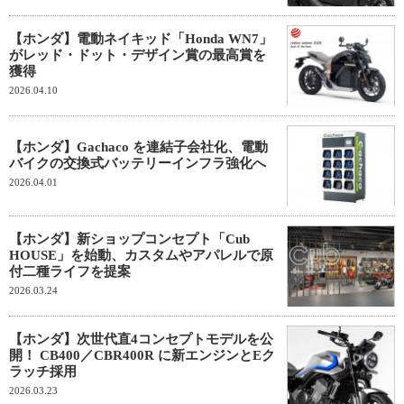
【ホンダ】電動ネイキッド「Honda WN7」
がレッド・ドット・デザイン賞の最高賞を
獲得
2026.04.10
【ホンダ】Gachaco を連結子会社化、電動
バイクの交換式バッテリーインフラ強化へ
2026.04.01
【ホンダ】新ショップコンセプト「Cub
HOUSE」を始動、カスタムやアパレルで原
付二種ライフを提案
2026.03.24
【ホンダ】次世代直4コンセプトモデルを公
開！ CB400／CBR400R に新エンジンとEク
ラッチ採用
2026.03.23