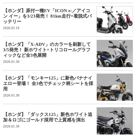
【ホンダ】原付一種EV「ICON e:／アイコ
ン イー」を3/23発売！ 81km走行×着脱式バ
ッテリー
2026.02.19
【ホンダ】「X-ADV」のカラーを刷新して
3/5発売！ 新ホワイト×トリコロールグラフ
ィックなど全3色展開
2026.01.30
【ホンダ】「モンキー125」に新色バナナイ
エロー登場！ 全3色でチェック柄シートを採
用
2026.01.30
【ホンダ】「ダックス125」新色ホワイト追
加＆ロゴにゴールド採用で上質感を演出
2026.01.30