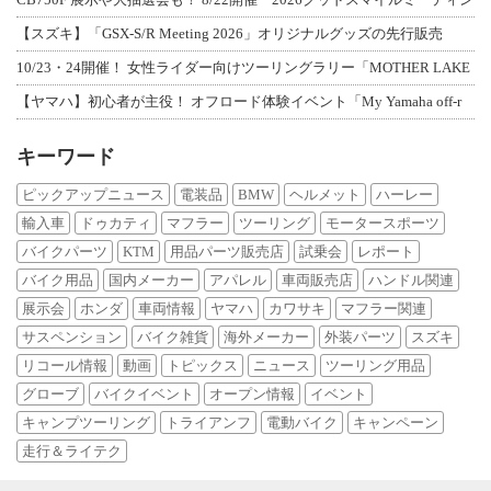
【スズキ】「GSX-S/R Meeting 2026」オリジナルグッズの先行販売
10/23・24開催！ 女性ライダー向けツーリングラリー「MOTHER LAKE
【ヤマハ】初心者が主役！ オフロード体験イベント「My Yamaha off-r
キーワード
ピックアップニュース
電装品
BMW
ヘルメット
ハーレー
輸入車
ドゥカティ
マフラー
ツーリング
モータースポーツ
バイクパーツ
KTM
用品パーツ販売店
試乗会
レポート
バイク用品
国内メーカー
アパレル
車両販売店
ハンドル関連
展示会
ホンダ
車両情報
ヤマハ
カワサキ
マフラー関連
サスペンション
バイク雑貨
海外メーカー
外装パーツ
スズキ
リコール情報
動画
トピックス
ニュース
ツーリング用品
グローブ
バイクイベント
オープン情報
イベント
キャンプツーリング
トライアンフ
電動バイク
キャンペーン
走行＆ライテク