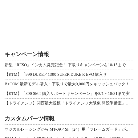
キャンペーン情報
新型「RESO」インカム発売記念！ 下取りキャンペーンを10/15まで延長して開
【KTM】「990 DUKE／1390 SUPER DUKE R EVO 購入サ
B+COM 最新モデル購入・下取りで最大9,000円をキャッシュバック！「B+F
【KTM】「890 SMT 購入サポートキャンペーン」を8/1～10/31まで実
【トライアンフ】関西最大規模「トライアンフ大阪東 開設準備室」がオープン！ 限定
カスタムパーツ情報
マジカルレーシングから MT-09／SP（24）用「フレームガード」が登場！