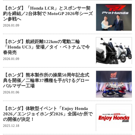
【ホンダ】「Honda LCR」とスポンサー契
約を締結／2台体制で MotoGP 2026年シーズ
ン参戦へ
2026.01.09
【ホンダ】航続距離122kmの電動二輪
「Honda UC3」登場／タイ・ベトナムで今
春発売
2026.01.09
【ホンダ】熊本製作所の操業50周年記念式
典を開催／二輪車37機種を手がけるグロー
バルマザー工場
2026.01.06
【ホンダ】体験型イベント「Enjoy Honda
2026／エンジョイホンダ2026」全国4か所で
の開催が決定！
2025.12.18