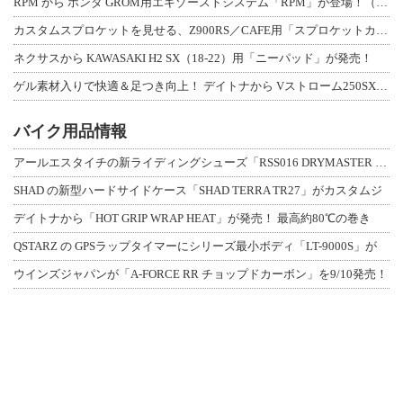
RPM から ホンダ GROM用エキゾーストシステム「RPM」が登場！（動画あり
カスタムスプロケットを見せる、Z900RS／CAFE用「スプロケットカバーフルキ
ネクサスから KAWASAKI H2 SX（18-22）用「ニーパッド」が発売！
ゲル素材入りで快適＆足つき向上！ デイトナから Vストローム250SX用「快適ロ
バイク用品情報
アールエスタイチの新ライディングシューズ「RSS016 DRYMASTER スト
SHAD の新型ハードサイドケース「SHAD TERRA TR27」がカスタムジ
デイトナから「HOT GRIP WRAP HEAT」が発売！ 最高約80℃の巻き
QSTARZ の GPSラップタイマーにシリーズ最小ボディ「LT-9000S」が
ウインズジャパンが「A-FORCE RR チョップドカーボン」を9/10発売！