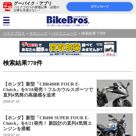
グーバイク・アプリ
ダウンロード
バイクブロスの新着記事・話題の
記事を見逃さない！
バイクブロス
マガジンズ
バイクニュース
検索結果 778件
検索結果778件
【ホンダ】新型「CBR400R FOUR E-
Clutch」を9/18発売！フルカウルスポーツで
直列4気筒の高揚感を追求
2026.07.10
【ホンダ】新型「CB400 SUPER FOUR E-
Clutch」を8/21発売！ 新設計の直列4気筒エ
ンジンを搭載
2026.07.10