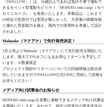
「SWALLOW」）は、16歳以上であれば免許不要で運転で
きるモペット型電動モビリティ「MOPERO mini cargo（モペ
ロミニカーゴ）」を発表いたします。本製品は、これまで
の特定小型原付では実現が難しかった、大容量の積載性能
と優れた登坂能力を備え、国内での実用性を考慮して設計
されました。
Makuake（マクアケ）で先行発売決定！
3月上旬よりMakuake（マクアケ）にて先行販売を開始いた
します。最大で35%オフになるお得なリターンを予定して
います。※数量限定
プロジェクト開始やリターンについての詳細情報は順次発
信していきますのでSWALLOW公式LINEに登録して続報を
お待ちください！
メディア向け試乗会のお知らせ
MOPERO mini cargoを実際に体験できるメディア向け試乗会
を開催いたします。あわせて、特定小型原付の普及状況や