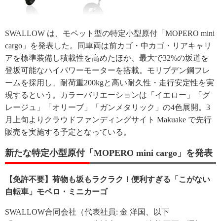
SWALLOW は、モペット型の特定小型原付「MOPERO mini
cargo」を発表した。同車両は前カゴ・中カゴ・リアキャリ
アを標準装備し積載性を高めたほか、最大で32%の坂道を
登坂可能なハイパワーモーターを搭載。モリブデン鋼フレ
ームを採用し、耐荷重200kgと高い耐久性・走行安定性を実
現するという。カラーバリエーションは「イエロー」「グ
レージュ」「オリーブ」「ガンメタリック」の4色展開。3
月上旬よりクラウドファンディングサイト Makuake で先行
販売を実施する予定となっている。
新たな特定小型原付「MOPERO mini cargo」を発表
【免許不要】荷物も坂もラクラク！便利すぎる「こがない
自転車」モペロ・ミニカーゴ
SWALLOW合同会社（代表社員: 金 洋国、以下