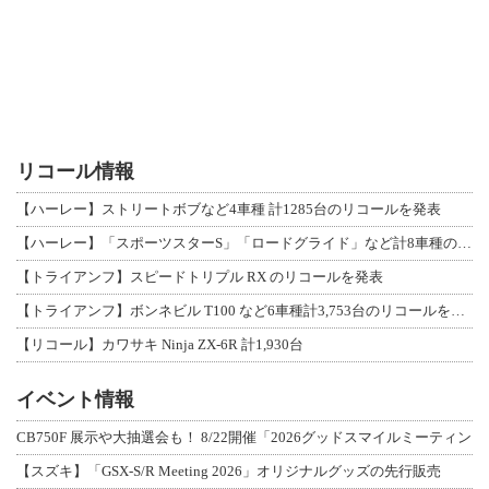
リコール情報
【ハーレー】ストリートボブなど4車種 計1285台のリコールを発表
【ハーレー】「スポーツスターS」「ロードグライド」など計8車種のリコールを発表
【トライアンフ】スピードトリプル RX のリコールを発表
【トライアンフ】ボンネビル T100 など6車種計3,753台のリコールを発表
【リコール】カワサキ Ninja ZX-6R 計1,930台
イベント情報
CB750F 展示や大抽選会も！ 8/22開催「2026グッドスマイルミーティン
【スズキ】「GSX-S/R Meeting 2026」オリジナルグッズの先行販売