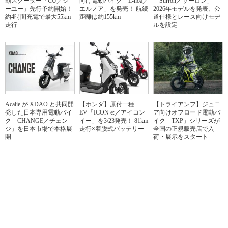
動スクーター「CU／シ
向け電動バイク「L-noa／
「Surron／サーロン」
ーユー」先行予約開始！
エルノア」を発売！ 航続
2026年モデルを発表、公
約4時間充電で最大55km
距離は約155km
道仕様とレース向けモデ
走行
ルを設定
Acalie が XDAO と共同開
【ホンダ】原付一種
【トライアンフ】ジュニ
発した日本専用電動バイ
EV「ICON e:／アイコン
ア向けオフロード電動バ
ク「CHANGE／チェン
イー」を3/23発売！ 81km
イク「TXP」シリーズが
ジ」を日本市場で本格展
走行×着脱式バッテリー
全国の正規販売店で入
開
荷・展示をスタート