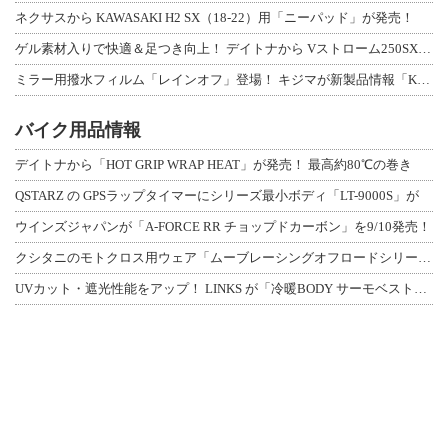
ネクサスから KAWASAKI H2 SX（18-22）用「ニーパッド」が発売！
ゲル素材入りで快適＆足つき向上！ デイトナから Vストローム250SX用「快適ロ
ミラー用撥水フィルム「レインオフ」登場！ キジマが新製品情報「KIJIMA NE
バイク用品情報
デイトナから「HOT GRIP WRAP HEAT」が発売！ 最高約80℃の巻き
QSTARZ の GPSラップタイマーにシリーズ最小ボディ「LT-9000S」が
ウインズジャパンが「A-FORCE RR チョップドカーボン」を9/10発売！
クシタニのモトクロス用ウェア「ムーブレーシングオフロードシリーズ」3アイテムが登
UVカット・遮光性能をアップ！ LINKS が「冷暖BODY サーモベスト」改良