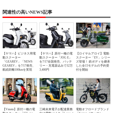
関連性の高いNEWS記事
【ヤマハ】ビジネス用電
【ヤマハ】原付一種の電
【ロイヤルアロイ】電動
動スクーター
動スクーター「JOG E」
スクーター「EV」シリー
「GEAREV」「NEWS
を7/17全国発売、バッテ
ズ登場！ 鉄ボディを継承
GEAREV」を7/17発売、
リー・充電器込みで32万
した全15モデルの予約受
航続距離100kmを実現
3,400円
付を開始
【Vmoto】原付一種の電
三崎未来電子が配達業務
電動オフロードブランド