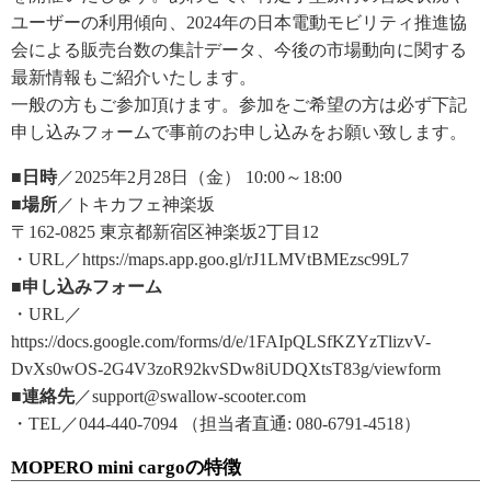
ユーザーの利用傾向、2024年の日本電動モビリティ推進協
会による販売台数の集計データ、今後の市場動向に関する
最新情報もご紹介いたします。
一般の方もご参加頂けます。参加をご希望の方は必ず下記
申し込みフォームで事前のお申し込みをお願い致します。
■日時
／2025年2月28日（金） 10:00～18:00
■場所
／トキカフェ神楽坂
〒162-0825 東京都新宿区神楽坂2丁目12
・URL／https://maps.app.goo.gl/rJ1LMVtBMEzsc99L7
■申し込みフォーム
・URL／
https://docs.google.com/forms/d/e/1FAIpQLSfKZYzTlizvV-
DvXs0wOS-2G4V3zoR92kvSDw8iUDQXtsT83g/viewform
■連絡先
／support@swallow-scooter.com
・TEL／044-440-7094 （担当者直通: 080-6791-4518）
MOPERO mini cargoの特徴