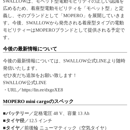
SWALLOWは、モペット型電動モビリティの正しい認識を
広めるため、着座型電動モビリティを「モペット型」と定
義し、そのブランドとして「MOPERO」を展開していきま
す。今後、SWALLOWから発売される着座型タイプの電動
モビリティーはMOPEROブランドとして提供される予定で
す。
今後の最新情報について
今後の最新情報については、SWALLOW公式LINEより随時
発信いたします。
ぜひ友だち追加をお願い致します！
SWALLOW公式LINE
・URL／https://lin.ee/dxgoXE8
MOPERO mini cargoのスペック
■バッテリー
／定格電圧 48 V、容量 13 Ah
■タイヤ径
／12.5 インチ
■タイヤ
／前後輪 ニューマティック（空気タイヤ）