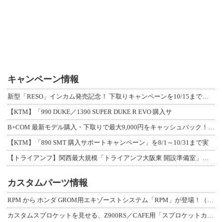
キャンペーン情報
新型「RESO」インカム発売記念！ 下取りキャンペーンを10/15まで延長して開
【KTM】「990 DUKE／1390 SUPER DUKE R EVO 購入サ
B+COM 最新モデル購入・下取りで最大9,000円をキャッシュバック！「B+F
【KTM】「890 SMT 購入サポートキャンペーン」を8/1～10/31まで実
【トライアンフ】関西最大規模「トライアンフ大阪東 開設準備室」がオープン！ 限定
カスタムパーツ情報
RPM から ホンダ GROM用エキゾーストシステム「RPM」が登場！（動画あり
カスタムスプロケットを見せる、Z900RS／CAFE用「スプロケットカバーフルキ