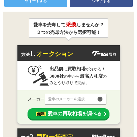
ツイートする
シェアする
乗換
愛車を売却して
しませんか？
２つの売却方法から選択可能！
1.
オークション
方法
出品前
買取相場
に
が分かる！
3000社
最高入札店
の中から
の
みとやり取りで完結。
メーカー
愛車のメーカーを選択
愛車の買取相場を調べる
無料
2.