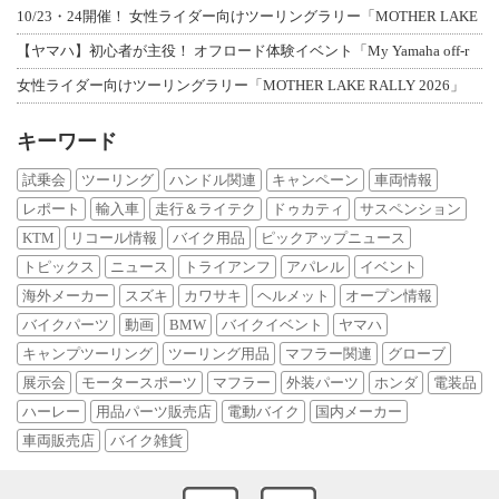
10/23・24開催！ 女性ライダー向けツーリングラリー「MOTHER LAKE
【ヤマハ】初心者が主役！ オフロード体験イベント「My Yamaha off-r
女性ライダー向けツーリングラリー「MOTHER LAKE RALLY 2026」
キーワード
試乗会
ツーリング
ハンドル関連
キャンペーン
車両情報
レポート
輸入車
走行＆ライテク
ドゥカティ
サスペンション
KTM
リコール情報
バイク用品
ピックアップニュース
トピックス
ニュース
トライアンフ
アパレル
イベント
海外メーカー
スズキ
カワサキ
ヘルメット
オープン情報
バイクパーツ
動画
BMW
バイクイベント
ヤマハ
キャンプツーリング
ツーリング用品
マフラー関連
グローブ
展示会
モータースポーツ
マフラー
外装パーツ
ホンダ
電装品
ハーレー
用品パーツ販売店
電動バイク
国内メーカー
車両販売店
バイク雑貨