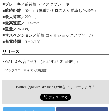
■ブレーキ
／前後輪 ディスクブレーキ
■航続距離
／50km （体重70キロの人が乗車した場合）
■最大荷重
／200 kg
■最高速度
／19.4km/h
■重量
／26.4 kg
■サスペンション
／前輪 コイルショックアブソーバー
■充電時間
／5～6時間
リリース
SWALLOW合同会社（2025年2月21日発行）
バイクブロス・マガジンズ編集部
Twitterで
@BikeBrosMagazin
をフォローしよう！