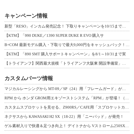
キャンペーン情報
新型「RESO」インカム発売記念！ 下取りキャンペーンを10/15まで延長して開
【KTM】「990 DUKE／1390 SUPER DUKE R EVO 購入サ
B+COM 最新モデル購入・下取りで最大9,000円をキャッシュバック！「B+F
【KTM】「890 SMT 購入サポートキャンペーン」を8/1～10/31まで実
【トライアンフ】関西最大規模「トライアンフ大阪東 開設準備室」がオープン！ 限定
カスタムパーツ情報
マジカルレーシングから MT-09／SP（24）用「フレームガード」が登場！
RPM から ホンダ GROM用エキゾーストシステム「RPM」が登場！（動画あり
カスタムスプロケットを見せる、Z900RS／CAFE用「スプロケットカバーフルキ
ネクサスから KAWASAKI H2 SX（18-22）用「ニーパッド」が発売！
ゲル素材入りで快適＆足つき向上！ デイトナから Vストローム250SX用「快適ロ