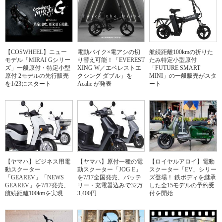
【COSWHEEL】ニュー
電動バイク×電アシの切
航続距離100kmの折りた
モデル「MIRAI Gシリー
り替え可能！「EVEREST
たみ特定小型原付
ズ」一般原付・特定小型
XING W／エベレストエ
「FUTURE SMART
原付 2モデルの先行販売
クシング ダブル」を
MINI」の一般販売がスタ
を1/23にスタート
Acalie が発表
ート
【ヤマハ】ビジネス用電
【ヤマハ】原付一種の電
【ロイヤルアロイ】電動
動スクーター
動スクーター「JOG E」
スクーター「EV」シリー
「GEAREV」「NEWS
を7/17全国発売、バッテ
ズ登場！ 鉄ボディを継承
GEAREV」を7/17発売、
リー・充電器込みで32万
した全15モデルの予約受
航続距離100kmを実現
3,400円
付を開始