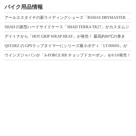
バイク用品情報
アールエスタイチの新ライディングシューズ「RSS016 DRYMASTER スト
SHAD の新型ハードサイドケース「SHAD TERRA TR27」がカスタムジ
デイトナから「HOT GRIP WRAP HEAT」が発売！ 最高約80℃の巻き
QSTARZ の GPSラップタイマーにシリーズ最小ボディ「LT-9000S」が
ウインズジャパンが「A-FORCE RR チョップドカーボン」を9/10発売！