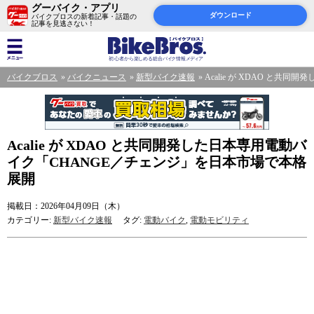
グーバイク・アプリ
ダウンロード
バイクブロスの新着記事・話題の
記事を見逃さない！
バイクブロス
バイクニュース
新型バイク速報
Acalie が XDAO と
Acalie が XDAO と共同開発した日本専用電動バ
イク「CHANGE／チェンジ」を日本市場で本格
展開
掲載日：2026年04月09日（木）
カテゴリー:
新型バイク速報
タグ:
電動バイク
,
電動モビリティ