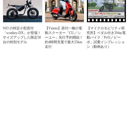
WO の特定小型原付
【Vmoto】原付一種の電
【マイクロモビリティ研
「wonkey-DX」が登場！
動スクーター「CU／シ
究所】ペダル付き3Way電
サイズアップした限定50
ーユー」先行予約開始！
動バイク「PvO／ピー
台の特別モデル
約4時間充電で最大55km
ボ」試乗インプレッショ
走行
ン（動画あり）