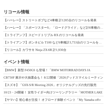
リコール情報
【ハーレー】ストリートボブなど4車種 計1285台のリコールを発表
【ハーレー】「スポーツスターS」「ロードグライド」など計8車種のリコールを発表
【トライアンフ】スピードトリプル RX のリコールを発表
【トライアンフ】ボンネビル T100 など6車種計3,753台のリコールを発表
【リコール】カワサキ Ninja ZX-6R 計1,930台
イベント情報
【BMW】新型 F450GS も登場！「BMW MOTORRAD DAYS JA
CB750F 展示や大抽選会も！ 8/22開催「2026グッドスマイルミーティン
【スズキ】「GSX-S/R Meeting 2026」オリジナルグッズの先行販売
10/23・24開催！ 女性ライダー向けツーリングラリー「MOTHER LAKE
【ヤマハ】初心者が主役！ オフロード体験イベント「My Yamaha off-r