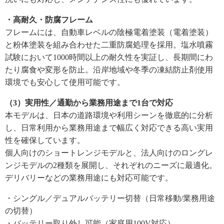
・高耐久・防腐フレーム
フレームには、自動車レベルの陰極電着塗装（電着塗装）
と粉体塗装を組み合わせた二重防腐処理を採用。塩水噴霧
試験において1000時間以上の耐久性を実証し、長期間にわ
たり腐食や変形を防止。沿岸地域や冬季の凍結防止剤使用
環境でも安心して使用可能です。
（3）実用性／通勤から業務用途まで1台で対応
本モデルは、日本の道路環境や利用シーンを徹底的に分析
し、日常利用から業務用途まで幅広く対応できる高い実用
性を確保しています。
個人向けのショートレンジモデルと、法人向けのロングレ
ンジモデルの2種類を展開し、それぞれのニーズに最適化。
デリバリーなどの業務用途にも対応可能です。
・シングル／デュアルバッテリー切替（日常移動/業務用途
の切替）
・バッテリー取り外し可能（家庭用100V対応）