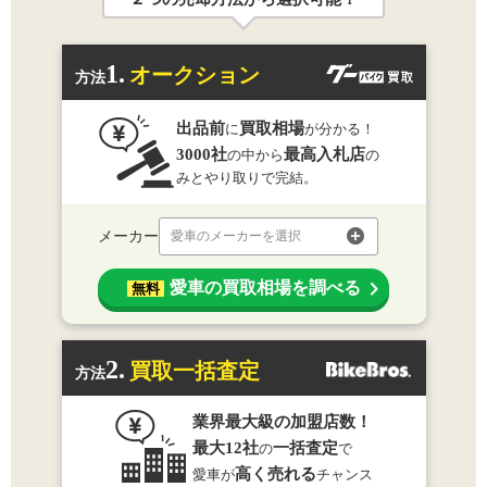
1.
オークション
方法
出品前
買取相場
に
が分かる！
3000社
最高入札店
の中から
の
みとやり取りで完結。
メーカー
愛車のメーカーを選択
愛車の買取相場を調べる
無料
2.
買取一括査定
方法
業界最大級の加盟店数！
最大12社
一括査定
の
で
高く売れる
愛車が
チャンス