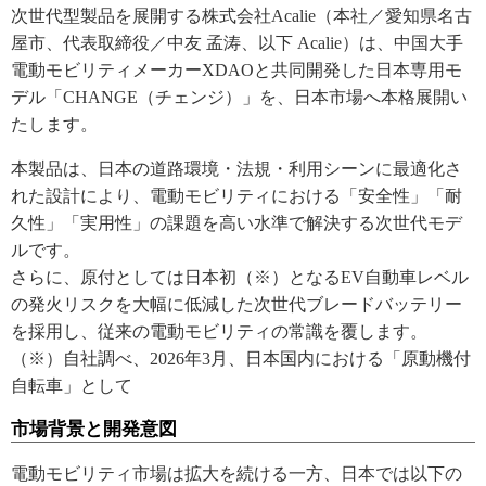
次世代型製品を展開する株式会社Acalie（本社／愛知県名古
屋市、代表取締役／中友 孟涛、以下 Acalie）は、中国大手
電動モビリティメーカーXDAOと共同開発した日本専用モ
デル「CHANGE（チェンジ）」を、日本市場へ本格展開い
たします。
本製品は、日本の道路環境・法規・利用シーンに最適化さ
れた設計により、電動モビリティにおける「安全性」「耐
久性」「実用性」の課題を高い水準で解決する次世代モデ
ルです。
さらに、原付としては日本初（※）となるEV自動車レベル
の発火リスクを大幅に低減した次世代ブレードバッテリー
を採用し、従来の電動モビリティの常識を覆します。
（※）自社調べ、2026年3月、日本国内における「原動機付
自転車」として
市場背景と開発意図
電動モビリティ市場は拡大を続ける一方、日本では以下の