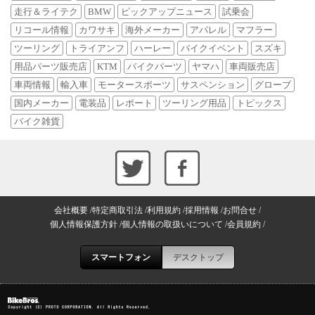
走行＆ライテク
BMW
ピックアップニュース
試乗会
リコール情報
カワサキ
海外メーカー
アパレル
マフラー
ツーリング
トライアンフ
ハーレー
バイクイベント
スズキ
用品パーツ販売店
KTM
バイクパーツ
ヤマハ
車両販売店
車両情報
輸入車
モータースポーツ
サスペンション
グローブ
国内メーカー
電装品
レポート
ツーリング用品
トピックス
バイク雑貨
会社概要
特定商取引法
利用規約
採用情報
お問合せ
個人情報保護方針
個人情報の取扱いについて
会員規約
スマートフォン
デスクトップ