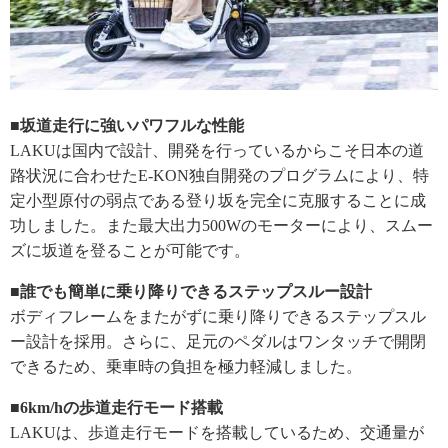
■坂道走行に強いパワフルな性能
LAKUは国内で設計、開発を行っているからこそ日本の道
路状況に合わせたE-KON独自開発のプログラムにより、特
定小型原付の弱点である登り坂を完全に克服することに成
功しました。また最大出力500Wのモーターにより、スムー
ズに坂道を登ることが可能です。
■誰でも簡単に乗り降りできるステップスルー設計
ボディフレームをまたがずに乗り降りできるステップスル
ー設計を採用。さらに、足元のペダルはワンタッチで開閉
できるため、乗車時の負担を極力軽減しました。
■6km/hの歩道走行モード搭載
LAKUは、歩道走行モードを搭載しているため、交通量が