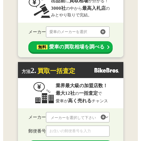
出品前
買取相場
に
が分かる！
3000社
最高入札店
の中から
の
みとやり取りで完結。
メーカー
愛車のメーカーを選択
愛車の買取相場を調べる
無料
2.
買取一括査定
方法
業界最大級の加盟店数！
最大12社
一括査定
の
で
高く売れる
愛車が
チャンス
メーカー
郵便番号