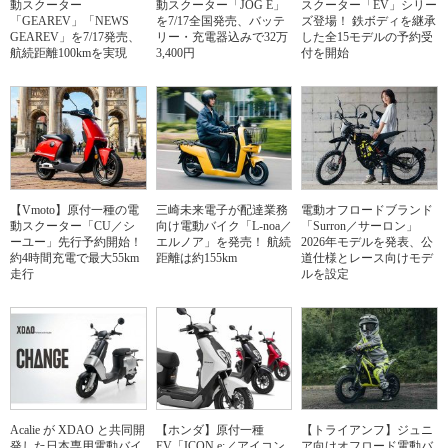
動スクーター
動スクーター「JOG E」
スクーター「EV」シリー
「GEAREV」「NEWS
を7/17全国発売、バッテ
ズ登場！ 鉄ボディを継承
GEAREV」を7/17発売、
リー・充電器込みで32万
した全15モデルの予約受
航続距離100kmを実現
3,400円
付を開始
【Vmoto】原付一種の電
三崎未来電子が配達業務
電動オフロードブランド
動スクーター「CU／シ
向け電動バイク「L-noa／
「Surron／サーロン」
ーユー」先行予約開始！
エルノア」を発売！ 航続
2026年モデルを発表、公
約4時間充電で最大55km
距離は約155km
道仕様とレース向けモデ
走行
ルを設定
Acalie が XDAO と共同開
【ホンダ】原付一種
【トライアンフ】ジュニ
発した日本専用電動バイ
EV「ICON e:／アイコン
ア向けオフロード電動バ