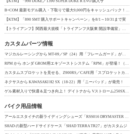
【KTM】「990 DUKE／1390 SUPER DUKE R EVO 購入サ
B+COM 最新モデル購入・下取りで最大9,000円をキャッシュバック！「B+F
【KTM】「890 SMT 購入サポートキャンペーン」を8/1～10/31まで実
【トライアンフ】関西最大規模「トライアンフ大阪東 開設準備室」がオープン！ 限定
カスタムパーツ情報
マジカルレーシングから MT-09／SP（24）用「フレームガード」が登場！
RPM から ホンダ GROM用エキゾーストシステム「RPM」が登場！（動画あり
カスタムスプロケットを見せる、Z900RS／CAFE用「スプロケットカバーフルキ
ネクサスから KAWASAKI H2 SX（18-22）用「ニーパッド」が発売！
ゲル素材入りで快適＆足つき向上！ デイトナから Vストローム250SX用「快適ロ
バイク用品情報
アールエスタイチの新ライディングシューズ「RSS016 DRYMASTER スト
SHAD の新型ハードサイドケース「SHAD TERRA TR27」がカスタムジ