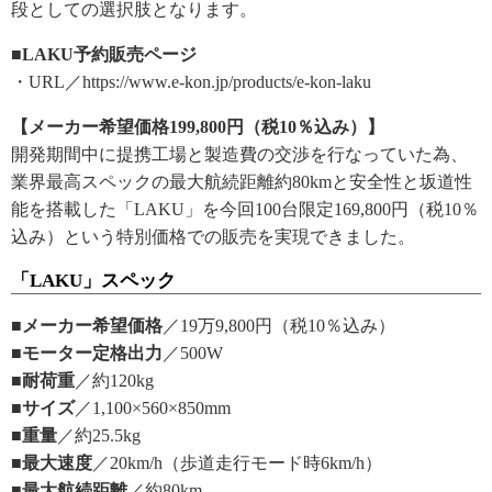
段としての選択肢となります。
■LAKU予約販売ページ
・URL／https://www.e-kon.jp/products/e-kon-laku
【メーカー希望価格199,800円（税10％込み）】
開発期間中に提携工場と製造費の交渉を行なっていた為、
業界最高スペックの最大航続距離約80kmと安全性と坂道性
能を搭載した「LAKU」を今回100台限定169,800円（税10％
込み）という特別価格での販売を実現できました。
「LAKU」スペック
■メーカー希望価格
／19万9,800円（税10％込み）
■モーター定格出力
／500W
■耐荷重
／約120kg
■サイズ
／1,100×560×850mm
■重量
／約25.5kg
■最大速度
／20km/h（歩道走行モード時6km/h）
■最大航続距離
／約80km