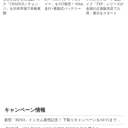
ク「CHANGE／チェン
イー」を3/23発売！ 81km
イク「TXP」シリーズが
ジ」を日本市場で本格展
走行×着脱式バッテリー
全国の正規販売店で入
開
荷・展示をスタート
キャンペーン情報
新型「RESO」インカム発売記念！ 下取りキャンペーンを10/15まで延長して開