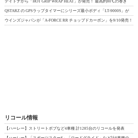
デイトナから「HOT GRIP WRAP HEAT」が発売！ 最高約80℃の巻き
QSTARZ の GPSラップタイマーにシリーズ最小ボディ「LT-9000S」が
ウインズジャパンが「A-FORCE RR チョップドカーボン」を9/10発売！
リコール情報
【ハーレー】ストリートボブなど4車種 計1285台のリコールを発表
【ハーレー】「スポーツスターS」「ロードグライド」など計8車種のリコールを発表