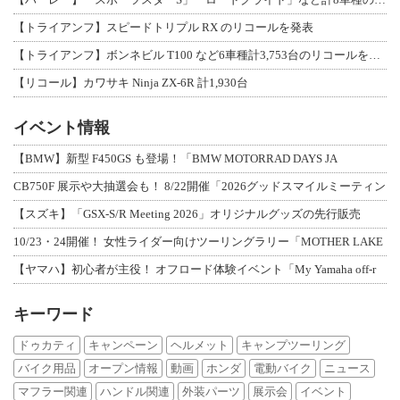
【トライアンフ】スピードトリプル RX のリコールを発表
【トライアンフ】ボンネビル T100 など6車種計3,753台のリコールを発表
【リコール】カワサキ Ninja ZX-6R 計1,930台
イベント情報
【BMW】新型 F450GS も登場！「BMW MOTORRAD DAYS JA
CB750F 展示や大抽選会も！ 8/22開催「2026グッドスマイルミーティン
【スズキ】「GSX-S/R Meeting 2026」オリジナルグッズの先行販売
10/23・24開催！ 女性ライダー向けツーリングラリー「MOTHER LAKE
【ヤマハ】初心者が主役！ オフロード体験イベント「My Yamaha off-r
キーワード
ドゥカティ
キャンペーン
ヘルメット
キャンプツーリング
バイク用品
オープン情報
動画
ホンダ
電動バイク
ニュース
マフラー関連
ハンドル関連
外装パーツ
展示会
イベント